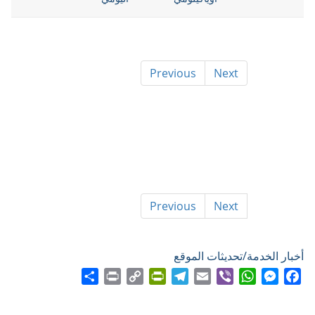
Previous
Next
Previous
Next
أخبار الخدمة/تحديثات الموقع
Share
Print
PrintFriendly
Copy
Telegram
Email
WhatsApp
Viber
Messenger
Facebook
Link