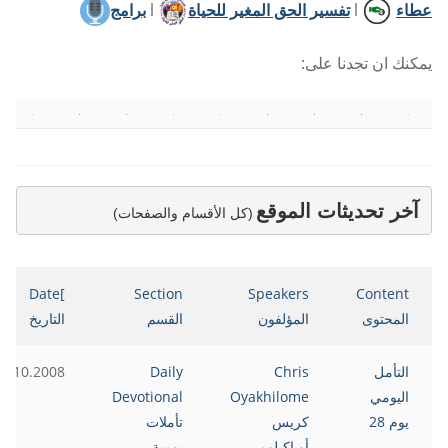
عطاء
l
تفسير الحق المغير للحياة
l
برامج
يمكنك ان تجدنا على:
آخر تحديثات الموقع
(كل الأقسام والصفحات)
]Date
Section
Speakers
Content
المحتوى
المؤلفون
القسم
التاريخ
التأمل
Chris
Daily
8.10.2008
اليومي
Oyakhilome
Devotional
يوم 28
كريس
تأملات
أوياكيلومي
يومية