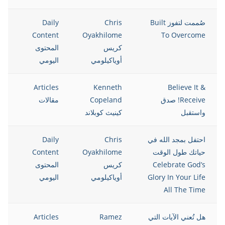
صُممت لتفوز Built
Chris
Daily
Content
Oyakhilome
To Overcome
كريس
المحتوى
أوياكيلومي
اليومي
Articles
Kenneth
Believe It &
Receive! صدق
Copeland
مقالات
واستقبل
كينيث كوبلاند
احتفل بمجد الله في
Chris
Daily
حياتك طول الوقت
Oyakhilome
Content
Celebrate God’s
كريس
المحتوى
Glory In Your Life
أوياكيلومي
اليومي
All The Time
هل تُعني الآيات التي
Ramez
Articles