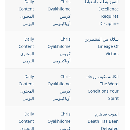
التميز يتطلب انضباط
Chris
Daily
Content
Oyakhilome
Excellence
Requires
كريس
المحتوى
Discipline
أوياكيلومي
اليومي
سلالة من المنتصرين
Chris
Daily
Content
Oyakhilome
Lineage Of
Victors
كريس
المحتوى
أوياكيلومي
اليومي
الكلمة تكيف روحك
Chris
Daily
Content
Oyakhilome
The Word
Conditions Your
كريس
المحتوى
Spirit
أوياكيلومي
اليومي
الموت قد هُزم
Chris
Daily
Content
Oyakhilome
Death Has Been
Defeated
كريس
المحتوى