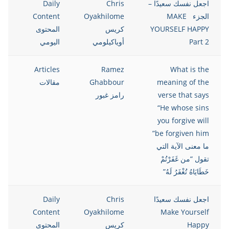
اجعل نفسك سعيدًا –
Chris
Daily
الجزء MAKE
Oyakhilome
Content
YOURSELF HAPPY
كريس
المحتوى
Part 2
أوياكيلومي
اليومي
Articles
Ramez
What is the
meaning of the
Ghabbour
مقالات
verse that says
رامز غبور
“He whose sins
you forgive will
be forgiven him”
ما معنى الآية التي
تقول “من غَفَرْتُمْ
خَطَايَاهُ تُغْفَرُ لَهُ”
اجعل نفسك سعيدًا
Chris
Daily
Content
Oyakhilome
Make Yourself
Happy
كريس
المحتوى