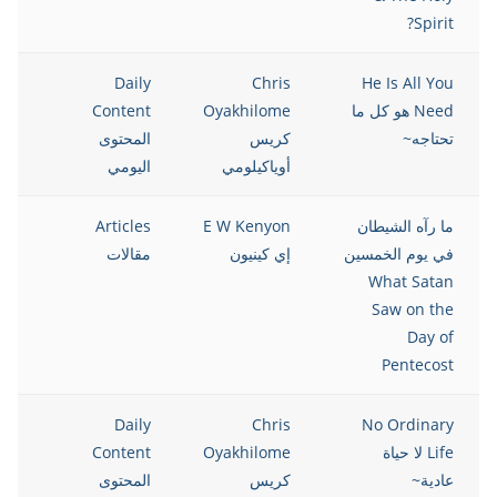
Spirit?
021
Daily
Chris
He Is All You
Need هو كل ما
Oyakhilome
Content
تحتاجه~
كريس
المحتوى
أوياكيلومي
اليومي
ما رآه الشيطان
E W Kenyon
Articles
021
في يوم الخمسين
إي كينيون
مقالات
What Satan
Saw on the
Day of
Pentecost
021
Daily
Chris
No Ordinary
Life لا حياة
Oyakhilome
Content
عادية~
كريس
المحتوى