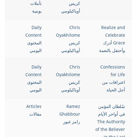
كريس
تأملات
أوياكيلومي
يومية
021
Daily
Chris
Realize and
Content
Oyakhilome
Celebrate
Grace أدرك
كريس
المحتوى
وأحتفل بالنعمة
أوياكيلومي
اليومي
021
Daily
Chris
Confessions
Content
Oyakhilome
for Life
اعترافات من
كريس
المحتوى
أجل الحياة
أوياكيلومي
اليومي
سُلطان المؤمن
Ramez
Articles
021
في أواخر الأيام
Ghabbour
مقالات
The Authority
رامز غبور
of the Believer
in the Last