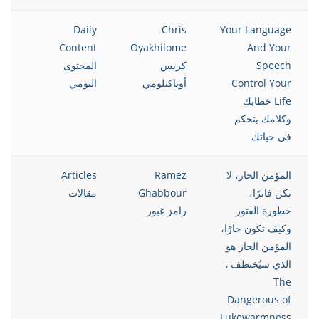
021
Daily
Chris
Your Language
Content
Oyakhilome
And Your
Speech
كريس
المحتوى
Control Your
أوياكيلومي
اليومي
Life خطابك
وكلامك يتحكم
في حياتك
المؤمن الحار، لا
Ramez
Articles
021
تكن فاترًا،
Ghabbour
مقالات
خطورة الفتور
رامز غبور
وكيف تكون حارًا،
المؤمن الحار هو
الذي سيُختطف ,
The
Dangerous of
Lukewarmness