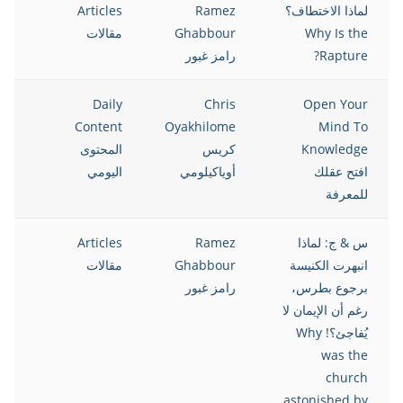
لماذا الاختطاف؟
Ramez
Articles
021
Why Is the
Ghabbour
مقالات
Rapture?
رامز غبور
021
Daily
Chris
Open Your
Content
Oyakhilome
Mind To
Knowledge
كريس
المحتوى
افتح عقلك
أوياكيلومي
اليومي
للمعرفة
س & ج: لماذا
Ramez
Articles
021
انبهرت الكنيسة
Ghabbour
مقالات
برجوع بطرس،
رامز غبور
رغم أن الإيمان لا
يُفاجئ؟! Why
was the
church
astonished by