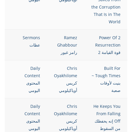
the Corruption
That Is in The
World
021
Sermons
Ramez
2 Power Of
Resurrection
Ghabbour
عظات
قوة القيامة 2
رامز غبور
021
Daily
Chris
Built For
Content
Oyakhilome
Tough Times ~
بنيت لأوقات
كريس
المحتوى
صعبة
أوياكيلومي
اليومي
021
Daily
Chris
He Keeps You
Content
Oyakhilome
From Falling
Off إنه يحفظك
كريس
المحتوى
من السقوط
أوياكيلومي
اليومي