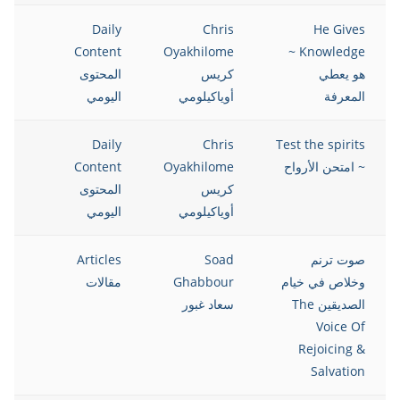
021
Daily
Chris
He Gives
Content
Oyakhilome
Knowledge ~
هو يعطي
كريس
المحتوى
المعرفة
أوياكيلومي
اليومي
021
Daily
Chris
Test the spirits
~ امتحن الأرواح
Oyakhilome
Content
كريس
المحتوى
أوياكيلومي
اليومي
صوت ترنم
Soad
Articles
021
وخلاص في خيام
Ghabbour
مقالات
الصديقين The
سعاد غبور
Voice Of
Rejoicing &
Salvation