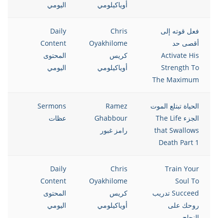
أوياكيلومي
اليومي
فعل قوته إلى
Chris
Daily
021
أقصى حد
Oyakhilome
Content
Activate His
كريس
المحتوى
Strength To
أوياكيلومي
اليومي
The Maximum
الحياة تبتلع الموت
Ramez
Sermons
021
الجزء The Life
Ghabbour
عظات
that Swallows
رامز غبور
Death Part 1
021
Daily
Chris
Train Your
Content
Oyakhilome
Soul To
Succeed تدريب
كريس
المحتوى
روحك على
أوياكيلومي
اليومي
النجاح