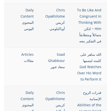
021
Daily
Chris
To Be Like And
Content
Oyakhilome
Congruent In
Thinking With
كريس
المحتوى
Him ~ لتكن
أوياكيلومي
اليومي
متماثلاً ومتطابقاً
في التفكير معه
الله ساهر على
Soad
Articles
021
كلمته ليتممها
Ghabbour
مقالات
God Watches
سعاد غبور
Over His Word
to Perform It
قدرات الروح
Chris
Daily
021
الإنسانية
Oyakhilome
Content
Abilities of the
كريس
المحتوى