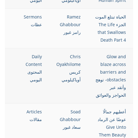
Human Spirit
أوياكيلومي
اليومي
الحياة تبتلع الموت
Ramez
Sermons
021
الجزء The Life
Ghabbour
عظات
that Swallows
رامز غبور
Death Part 4
021
Daily
Chris
Glow and
Content
Oyakhilome
blaze across
barriers and
كريس
المحتوى
obstacles- توهج
أوياكيلومي
اليومي
وأتقد عبر
الحواجز والعوائق
أعطيهم جمالًا
Soad
Articles
021
عوضًا عن الرماد
Ghabbour
مقالات
Give Unto
سعاد غبور
Them Beauty