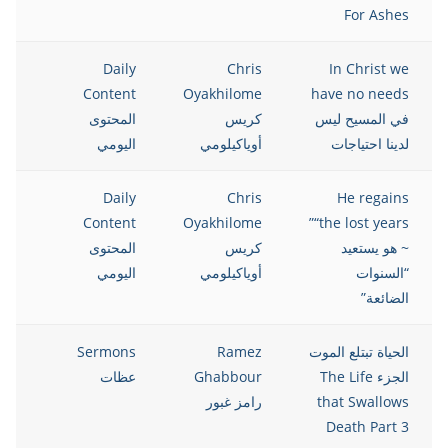
For Ashes
021
Daily
Chris
In Christ we
Content
Oyakhilome
have no needs
في المسيح ليس
كريس
المحتوى
لدينا احتياجات
أوياكيلومي
اليومي
021
Daily
Chris
He regains
Content
Oyakhilome
“the lost years”
~ هو يستعيد
كريس
المحتوى
“السنوات
أوياكيلومي
اليومي
الضائعة”
الحياة تبتلع الموت
Ramez
Sermons
021
الجزء The Life
Ghabbour
عظات
that Swallows
رامز غبور
Death Part 3