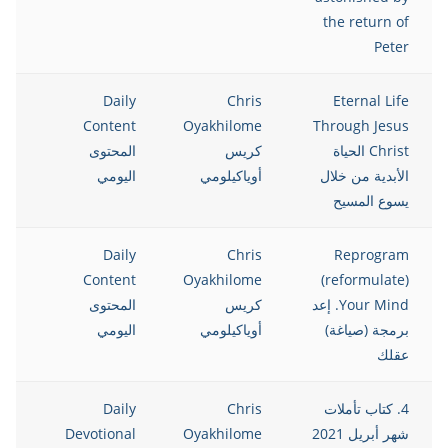
the return of
Peter
021
Daily
Chris
Eternal Life
Content
Oyakhilome
Through Jesus
Christ الحياة
كريس
المحتوى
الأبدية من خلال
أوياكيلومي
اليومي
يسوع المسيح
021
Daily
Chris
Reprogram
Content
Oyakhilome
(reformulate)
Your Mind. إعد
كريس
المحتوى
برمجة (صياغة)
أوياكيلومي
اليومي
عقلك
4. كتاب تأملات
Chris
Daily
021
شهر أبريل 2021
Oyakhilome
Devotional