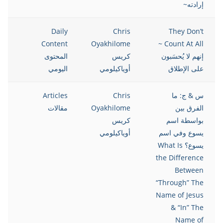
إرادته~
021
Daily
Chris
They Don’t
Content
Oyakhilome
Count At All ~
إنهم لا يُحسَبون
كريس
المحتوى
على الإطلاق
أوياكيلومي
اليومي
س & ج: ما
Chris
Articles
021
الفرق بين
Oyakhilome
مقالات
بواسطة اسم
كريس
يسوع وفي اسم
أوياكيلومي
يسوع؟ What Is
the Difference
Between
“Through” The
Name of Jesus
& “In” The
Name of