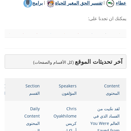
عطاء
l
تفسير الحق المغير للحياة
l
برامج
يمكنك ان تجدنا على:
آخر تحديثات الموقع
(كل الأقسام والصفحات)
ate
Section
Speakers
Content
المحتوى
المؤلفون
القسم
التا
لقد نجُيت من
Chris
Daily
021
الفساد الذي في
Oyakhilome
Content
العالم You Were
كريس
المحتوى
Saved from
أوياكيلومي
اليومي