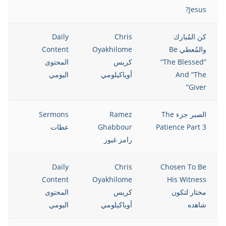
Jesus?
كن المُبارك
Chris
Daily
021
والمُعطي Be
Oyakhilome
Content
“The Blessed”
كريس
المحتوى
And “The
أوياكيلومي
اليومي
Giver”
الصبر جزء The
Ramez
Sermons
021
Patience Part 3
Ghabbour
عظات
رامز غبور
021
Daily
Chris
Chosen To Be
Content
Oyakhilome
His Witness
مختار لتكون
كريس
المحتوى
شاهده
أوياكيلومي
اليومي