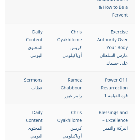
& How to Be a
Fervent
021
Daily
Chris
Exercise
Content
Oyakhilome
Authority Over
Your Body –
كريس
المحتوى
مارس السلطان
أوياكيلومي
اليومي
على جسدك
021
Sermons
Ramez
1 Power Of
Resurrection
Ghabbour
عظات
قوة القيامة 1
رامز غبور
021
Daily
Chris
Blessings and
Content
Oyakhilome
Excellence ~
البركة والتميز
كريس
المحتوى
أوياكيلومي
اليومي