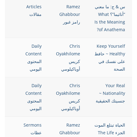
س & ج: ما معني
Ramez
Articles
021
“أناثيما”؟ What
Ghabbour
مقالات
Is the Meaning
رامز غبور
of Anathema?
021
Daily
Chris
Keep Yourself
Healthy ~ حافظ
Oyakhilome
Content
على نفسك في
كريس
المحتوى
الصحة
أوياكيلومي
اليومي
021
Daily
Chris
Your Real
Content
Oyakhilome
Nationality ~
جنسيتك الحقيقية
كريس
المحتوى
أوياكيلومي
اليومي
الحياة تبتلع الموت
Ramez
Sermons
021
الجزء The Life
Ghabbour
عظات