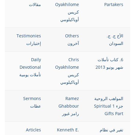
Partakers
Oyakhilome
مقالات
كريس
أوياكيلومي
الأخ ج. ج.
Others
Testimonies
13
السودان
آخرون
إختبارات
6. كتاب تأملات
Chris
Daily
13
شهر يونيو 2013
Oyakhilome
Devotional
كريس
تأملات يومية
أوياكيلومي
المواهب الروحية
Ramez
Sermons
13
جزء 1 Spiritual
Ghabbour
عظات
Gifts Part
رامز غبور
تغير في نظام
Kenneth E.
Articles
13