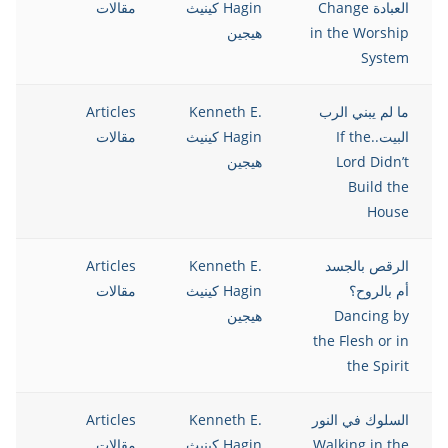
العبادة Change
Hagin كينيث
مقالات
in the Worship
هيجين
System
ما لم يبني الرب
Kenneth E.
Articles
13
البيت..If the
Hagin كينيث
مقالات
Lord Didn’t
هيجين
Build the
House
الرقص بالجسد
Kenneth E.
Articles
13
أم بالروح؟
Hagin كينيث
مقالات
Dancing by
هيجين
the Flesh or in
the Spirit
السلوك في النور
Kenneth E.
Articles
13
Walking in the
Hagin كينيث
مقالات