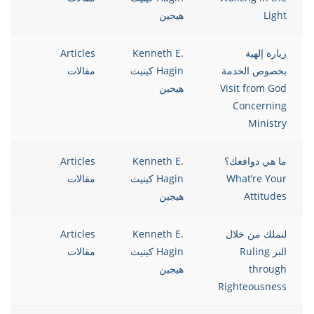
Light
هيجين
زيارة إلهية
Kenneth E.
Articles
13
بخصوص الخدمة
Hagin كينيث
مقالات
Visit from God
هيجين
Concerning
Ministry
ما هي دوافعك؟
Kenneth E.
Articles
13
What’re Your
Hagin كينيث
مقالات
Attitudes
هيجين
لنملك من خلال
Kenneth E.
Articles
13
البر Ruling
Hagin كينيث
مقالات
through
هيجين
Righteousness