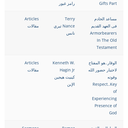
Gifts Part
رامز غبور
مساعد الخادم
Terry
Articles
13
فى العهد القديم
Nance تيري
مقالات
Armorbearers
نانس
In The Old
Testament
الوقار..هو المفتاح
Kenneth W.
Articles
13
لاختبار حضور الله
Hagin Jr
مقالات
وقوته
كينيث هيجين
Respect..Key
الإبن
of
Experiencing
Presence of
God