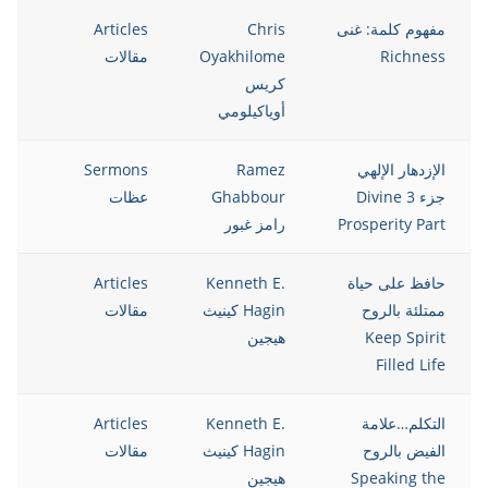
مفهوم كلمة: غنى
Chris
Articles
13
Richness
Oyakhilome
مقالات
كريس
أوياكيلومي
الإزدهار الإلهي
Ramez
Sermons
13
جزء 3 Divine
Ghabbour
عظات
Prosperity Part
رامز غبور
حافظ على حياة
Kenneth E.
Articles
13
ممتلئة بالروح
Hagin كينيث
مقالات
Keep Spirit
هيجين
Filled Life
التكلم…علامة
Kenneth E.
Articles
13
الفيض بالروح
Hagin كينيث
مقالات
Speaking the
هيجين