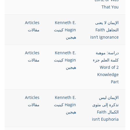
That You
الإيمان لا يعنى
Kenneth E.
Articles
13
التجاهل Faith
Hagin كينيث
مقالات
isn’t Ignorance
هيجين
دراسة: موهبة
Kenneth E.
Articles
13
كلمة العلم جزء
Hagin كينيث
مقالات
2 Word of
هيجين
Knowledge
Part
الإيمان ليس
Kenneth E.
Articles
13
تذكرة إلى مثوى
Hagin كينيث
مقالات
الكمال Faith
هيجين
isn’t Euphoria