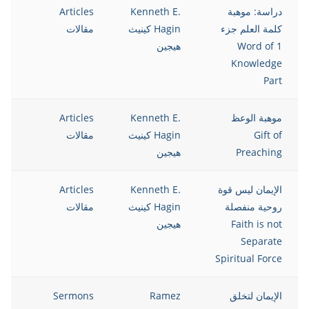
دراسة: موهبة
Kenneth E.
Articles
13
كلمة العلم جزء
Hagin كينيث
مقالات
1 Word of
هيجين
Knowledge
Part
موهبة الوعظ
Kenneth E.
Articles
13
Gift of
Hagin كينيث
مقالات
Preaching
هيجين
الإيمان ليس قوة
Kenneth E.
Articles
13
روحية منفصلة
Hagin كينيث
مقالات
Faith is not
هيجين
Separate
Spiritual Force
الإيمان لتخلق
Ramez
Sermons
13