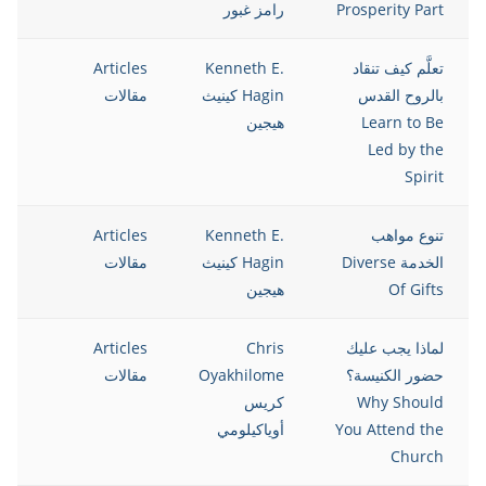
Prosperity Part
رامز غبور
تعلَّم كيف تنقاد
Kenneth E.
Articles
13
بالروح القدس
Hagin كينيث
مقالات
Learn to Be
هيجين
Led by the
Spirit
تنوع مواهب
Kenneth E.
Articles
13
الخدمة Diverse
Hagin كينيث
مقالات
Of Gifts
هيجين
لماذا يجب عليك
Chris
Articles
13
حضور الكنيسة؟
Oyakhilome
مقالات
Why Should
كريس
You Attend the
أوياكيلومي
Church