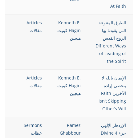
At Faith
الطرق المتنوعة
Kenneth E.
Articles
13
التي يقودنا بها
Hagin كينيث
مقالات
الروح القدس
هيجين
Different Ways
of Leading of
the Spirit
الإيمان بالله لا
Kenneth E.
Articles
13
يتخطى إرادة
Hagin كينيث
مقالات
الآخرين Faith
هيجين
isn’t Skipping
Other’s Will
الإزدهار الإلهي
Ramez
Sermons
13
جزء 4 Divine
Ghabbour
عظات