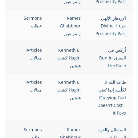
Prosperity Part
رامز غبور
الإزدهار الإلهي
Ramez
Sermons
13
جزء 1 Divine
Ghabbour
عظات
Prosperity Part
رامز غبور
اُركض في
Kenneth E.
Articles
13
السباق Run In
Hagin كينيث
مقالات
the Race
هيجين
طاعة الله لا
Kenneth E.
Articles
13
تُكلَّف, إنما تُغني
Hagin كينيث
مقالات
Obeying God
هيجين
Doesn’t Cost –
It Pays
السلطان والقوة
Ramez
Sermons
13
التي لنا في
Ghabbour
عظات