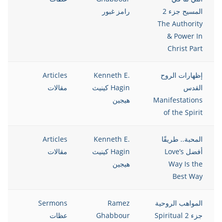
المسيح جزء 2
رامز غبور
The Authority
& Power In
Christ Part
إظهارات الروح
Kenneth E.
Articles
13
القدس
Hagin كينيث
مقالات
Manifestations
هيجين
of the Spirit
المحبة.. طريقًا
Kenneth E.
Articles
13
أفضل Love’s
Hagin كينيث
مقالات
Way Is the
هيجين
Best Way
المواهب الروحية
Ramez
Sermons
13
جزء 2 Spiritual
Ghabbour
عظات