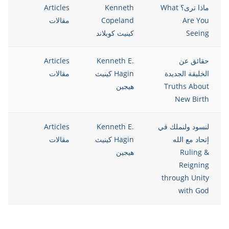
ماذا ترى؟ What
Kenneth
Articles
13
Are You
Copeland
مقالات
Seeing
كينيث كوبلاند
حقائق عن
Kenneth E.
Articles
13
الخليقة الجديدة
Hagin كينيث
مقالات
Truths About
هيجين
New Birth
لنسود ولنملك في
Kenneth E.
Articles
13
إتحاد مع الله
Hagin كينيث
مقالات
Ruling &
هيجين
Reigning
through Unity
with God