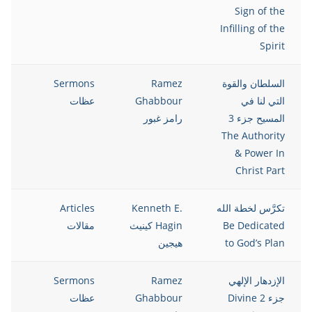
Sign of the
Infilling of the
Spirit
السلطان والقوة
Ramez
Sermons
13
التي لنا في
Ghabbour
عظات
المسيح جزء 3
رامز غبور
The Authority
& Power In
Christ Part
تكرَّس لخطة الله
Kenneth E.
Articles
13
Be Dedicated
Hagin كينيث
مقالات
to God’s Plan
هيجين
الإزدهار الإلهي
Ramez
Sermons
13
جزء 2 Divine
Ghabbour
عظات