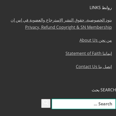
روابط LINKS
بنود الخصوصية، حقوق النشر الإسترجاع والعضوية في إس إن
Privacy, Refund Copyright & SN Membership
من نحن About Us
إيماننا Statement of Faith
إتصل بنا Contact Us
SEARCH بحث
لبحث
ن: