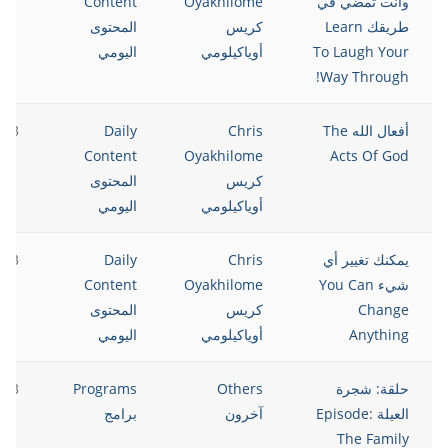
وأنت تمضي في
Oyakhilome
Content
طريقك Learn
كريس
المحتوى
To Laugh Your
أوياكيلومي
اليومي
Way Through!
أفعال الله The
Chris
Daily
023
Content
Oyakhilome
Acts Of God
كريس
المحتوى
أوياكيلومي
اليومي
يمكنك تغيير أي
Chris
Daily
023
شيء You Can
Oyakhilome
Content
Change
كريس
المحتوى
Anything
أوياكيلومي
اليومي
حلقة: شجرة
Others
Programs
023
العيلة Episode:
آخرون
برامج
The Family