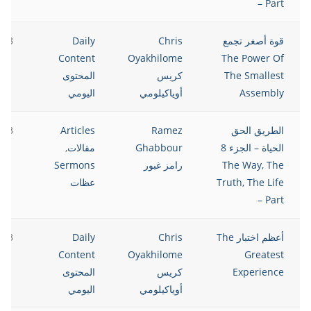
– Part
قوة أصغر تجمع
Chris
Daily
023
Content
Oyakhilome
The Power Of
The Smallest
كريس
المحتوى
Assembly
أوياكيلومي
اليومي
الطريق الحق
Ramez
Articles
023
الحياة – الجزء 8
Ghabbour
مقالات
,
The Way, The
رامز غبور
Sermons
Truth, The Life
عظات
– Part
أعظم اختبار The
Chris
Daily
023
Content
Oyakhilome
Greatest
Experience
كريس
المحتوى
أوياكيلومي
اليومي