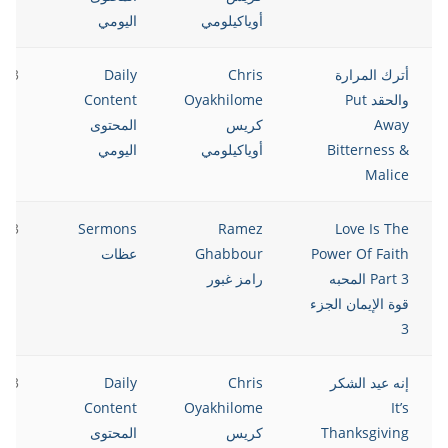
أوياكيلومي
اليومي
أترك المرارة
Chris
Daily
023
والحقد Put
Oyakhilome
Content
Away
كريس
المحتوى
Bitterness &
أوياكيلومي
اليومي
Malice
023
Sermons
Ramez
Love Is The
Power Of Faith
Ghabbour
عظات
Part 3 المحبه
رامز غبور
قوة الإيمان الجزء
3
إنه عيد الشكر
Chris
Daily
023
Content
Oyakhilome
It’s
Thanksgiving
كريس
المحتوى