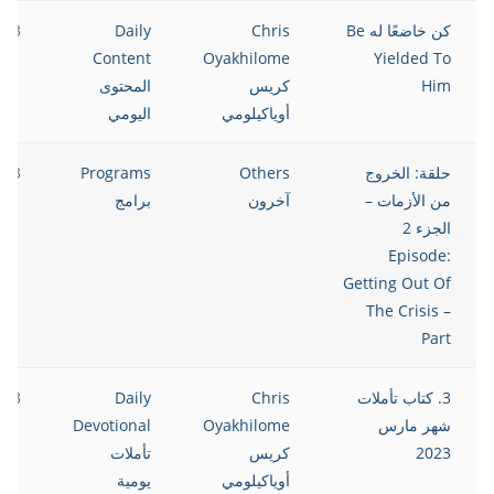
كن خاضعًا له Be
Chris
Daily
023
Content
Oyakhilome
Yielded To
Him
كريس
المحتوى
أوياكيلومي
اليومي
حلقة: الخروج
Others
Programs
023
من الأزمات –
آخرون
برامج
الجزء 2
Episode:
Getting Out Of
The Crisis –
Part
3. كتاب تأملات
Chris
Daily
023
شهر مارس
Oyakhilome
Devotional
2023
كريس
تأملات
أوياكيلومي
يومية