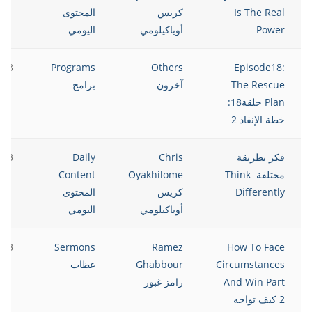
Is The Real
كريس
المحتوى
Power
أوياكيلومي
اليومي
023
Programs
Others
Episode18:
The Rescue
آخرون
برامج
Plan حلقة18:
خطة الإنقاذ 2
فكر بطريقة
Chris
Daily
023
مختلفة Think
Oyakhilome
Content
Differently
كريس
المحتوى
أوياكيلومي
اليومي
023
Sermons
Ramez
How To Face
Circumstances
Ghabbour
عظات
And Win Part
رامز غبور
2 كيف تواجه