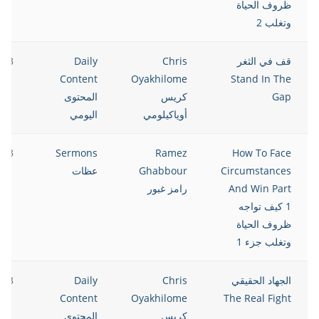
ظروف الحياة
وتغلب 2
قف في الثغر
Chris
Daily
023
Content
Oyakhilome
Stand In The
Gap
كريس
المحتوى
أوياكيلومي
اليومي
023
Sermons
Ramez
How To Face
Circumstances
Ghabbour
عظات
And Win Part
رامز غبور
1 كيف تواجه
ظروف الحياة
وتغلب جزء 1
الجهاد الحقيقي
Chris
Daily
023
Content
Oyakhilome
The Real Fight
كريس
المحتوى