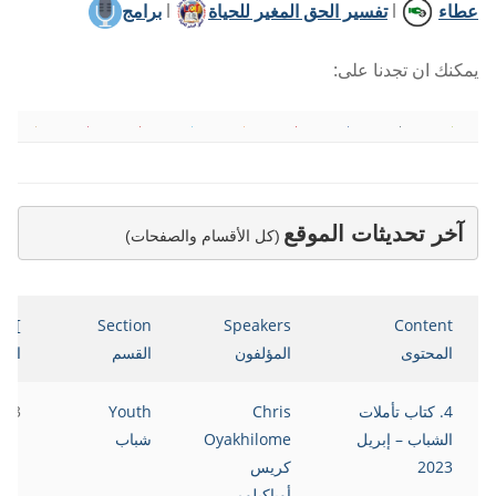
عطاء
l
تفسير الحق المغير للحياة
l
برامج
يمكنك ان تجدنا على:
آخر تحديثات الموقع
(كل الأقسام والصفحات)
ate
Section
Speakers
Content
المحتوى
المؤلفون
القسم
التا
4. كتاب تأملات
Chris
Youth
023
الشباب – إبريل
Oyakhilome
شباب
2023
كريس
أوياكيلومي