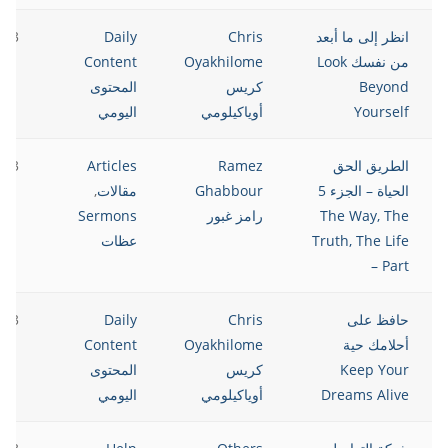
انظر إلى ما أبعد
Chris
Daily
023
من نفسك Look
Oyakhilome
Content
Beyond
كريس
المحتوى
Yourself
أوياكيلومي
اليومي
الطريق الحق
Ramez
Articles
023
الحياة – الجزء 5
Ghabbour
مقالات
,
The Way, The
رامز غبور
Sermons
Truth, The Life
عظات
– Part
حافظ على
Chris
Daily
023
أحلامك حية
Oyakhilome
Content
Keep Your
كريس
المحتوى
Dreams Alive
أوياكيلومي
اليومي