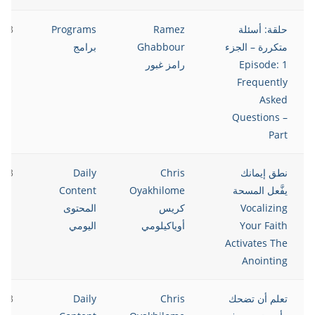
حلقة: أسئلة
Ramez
Programs
023
متكررة – الجزء
Ghabbour
برامج
1 Episode:
رامز غبور
Frequently
Asked
Questions –
Part
نطق إيمانك
Chris
Daily
023
يفَّعل المسحة
Oyakhilome
Content
Vocalizing
كريس
المحتوى
Your Faith
أوياكيلومي
اليومي
Activates The
Anointing
تعلم أن تضحك
Chris
Daily
023