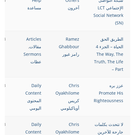
شبكة التواصل
Others
Help
023
الإجتماعي LCT
آخرون
مساعدة
Social Network
(SN)
الطريق الحق
Ramez
Articles
023
الحياة – الجزء 4
Ghabbour
مقالات
,
The Way, The
رامز غبور
Sermons
Truth, The Life
عظات
– Part
عزز بره
Chris
Daily
023
Content
Oyakhilome
Promote His
Righteousness
كريس
المحتوى
أوياكيلومي
اليومي
لا تتحدث بكلمات
Chris
Daily
023
جارحة للآخرين
Oyakhilome
Content