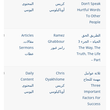
Don’t Speak
كريس
المحتوى
Hurtful Words
أوياكيلومي
اليومي
To Other
People
الطريق الحق
Ramez
Articles
023
الحياة – الجزء 3
Ghabbour
مقالات
,
The Way, The
رامز غبور
Sermons
Truth, The Life
عظات
– Part
ثلاثة عوامل
Chris
Daily
023
مهمة للنجاح
Oyakhilome
Content
Three
كريس
المحتوى
Important
أوياكيلومي
اليومي
Factors For
Success