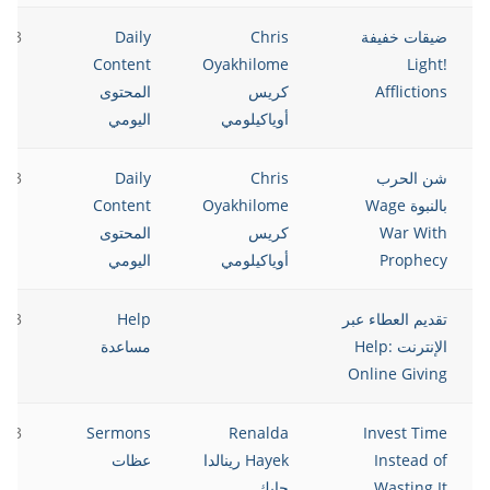
ضيقات خفيفة
Chris
Daily
023
Content
Oyakhilome
!Light
Afflictions
كريس
المحتوى
أوياكيلومي
اليومي
شن الحرب
Chris
Daily
023
بالنبوة Wage
Oyakhilome
Content
War With
كريس
المحتوى
Prophecy
أوياكيلومي
اليومي
تقديم العطاء عبر
Help
023
الإنترنت Help:
مساعدة
Online Giving
023
Sermons
Renalda
Invest Time
Instead of
Hayek رينالدا
عظات
Wasting It
حايك