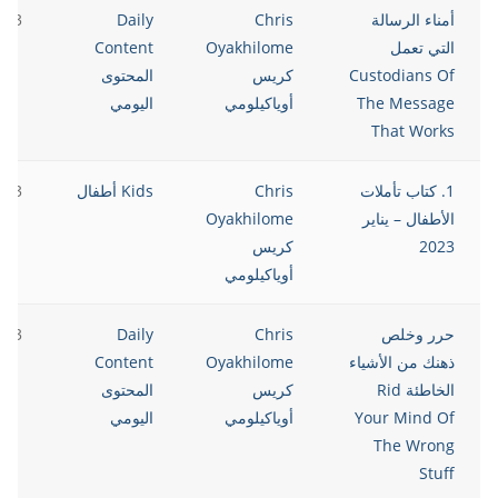
أمناء الرسالة
Chris
Daily
023
التي تعمل
Oyakhilome
Content
Custodians Of
كريس
المحتوى
The Message
أوياكيلومي
اليومي
That Works
1. كتاب تأملات
Chris
Kids أطفال
023
الأطفال – يناير
Oyakhilome
2023
كريس
أوياكيلومي
حرر وخلص
Chris
Daily
023
ذهنك من الأشياء
Oyakhilome
Content
الخاطئة Rid
كريس
المحتوى
Your Mind Of
أوياكيلومي
اليومي
The Wrong
Stuff