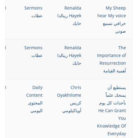
023
Sermons
Renalda
My Sheep
hear My voice
Hayek رينالدا
عظات
خرافي تسمع
حايك
صوتي
023
Sermons
Renalda
The
Importance of
Hayek رينالدا
عظات
Resurrection
حايك
أهمية القيامة
يستطيع أن
Chris
Daily
023
يمنحك علماً
Oyakhilome
Content
بأحداث كل يوم
كريس
المحتوى
He Can Grant
أوياكيلومي
اليومي
You
Knowledge Of
Everyday