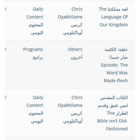
لغة مملكتنا The
Chris
Daily
023
Content
Oyakhilome
Language Of
Our Kingdom
كريس
المحتوى
أوياكيلومي
اليومي
حلقة: الكلمة
Others
Programs
023
صار جسدًا
آخرون
برامج
Episode: The
Word Was
Made Flesh
الكتاب المقدس
Chris
Daily
023
ليس عتيق وقديم
Oyakhilome
Content
الطراز The
كريس
المحتوى
Bible Isn’t Old-
أوياكيلومي
اليومي
Fashioned