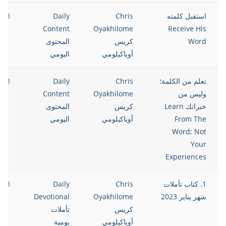
استقبل كلمته
Chris
Daily
023
Content
Oyakhilome
Receive His
Word
كريس
المحتوى
أوياكيلومي
اليومي
تعلم من الكلمة؛
Chris
Daily
023
وليس من
Oyakhilome
Content
خبراتك Learn
كريس
المحتوى
From The
أوياكيلومي
اليومي
Word; Not
Your
Experiences
1. كتاب تأملات
Chris
Daily
023
شهر يناير 2023
Oyakhilome
Devotional
كريس
تأملات
أوياكيلومي
يومية