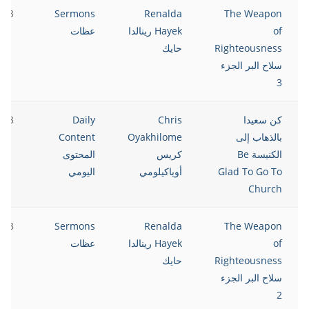
023
Sermons
Renalda
The Weapon
of
Hayek رينالدا
عظات
Righteousness
حايك
سلاح البر الجزء
3
كن سعيدا
Chris
Daily
023
بالذهاب إلى
Oyakhilome
Content
الكنيسة Be
كريس
المحتوى
Glad To Go To
أوياكيلومي
اليومي
Church
023
Sermons
Renalda
The Weapon
of
Hayek رينالدا
عظات
Righteousness
حايك
سلاح البر الجزء
2