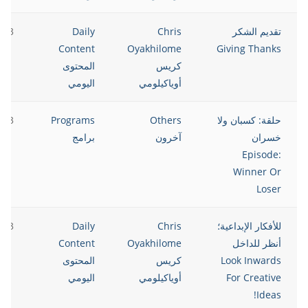
تقديم الشكر
Chris
Daily
023
Content
Oyakhilome
Giving Thanks
كريس
المحتوى
أوياكيلومي
اليومي
حلقة: كسبان ولا
Others
Programs
023
خسران
آخرون
برامج
Episode:
Winner Or
Loser
للأفكار الإبداعية؛
Chris
Daily
023
أنظر للداخل
Oyakhilome
Content
Look Inwards
كريس
المحتوى
For Creative
أوياكيلومي
اليومي
Ideas!