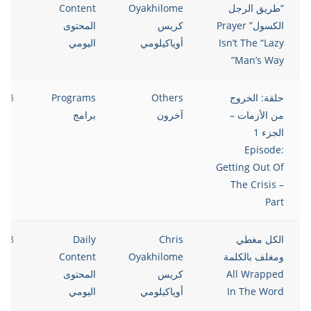
“طريق الرجل
Oyakhilome
Content
الكسول” Prayer
كريس
المحتوى
Isn’t The “Lazy
أوياكيلومي
اليومي
Man’s Way”
حلقة: الخروج
Others
Programs
023
من الأزمات –
آخرون
برامج
الجزء 1
Episode:
Getting Out Of
The Crisis –
Part
الكل مغطي
Chris
Daily
023
ومغلف بالكلمة
Oyakhilome
Content
All Wrapped
كريس
المحتوى
In The Word
أوياكيلومي
اليومي