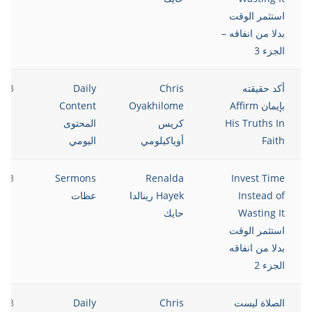
استثمر الوقت
بدلا من انفاقه –
الجزء 3
أكد حقيقته
Chris
Daily
023
بإيمان Affirm
Oyakhilome
Content
His Truths In
كريس
المحتوى
Faith
أوياكيلومي
اليومي
023
Sermons
Renalda
Invest Time
Instead of
Hayek رينالدا
عظات
Wasting It
حايك
استثمر الوقت
بدلا من انفاقه
الجزء 2
الصلاة ليست
Chris
Daily
023