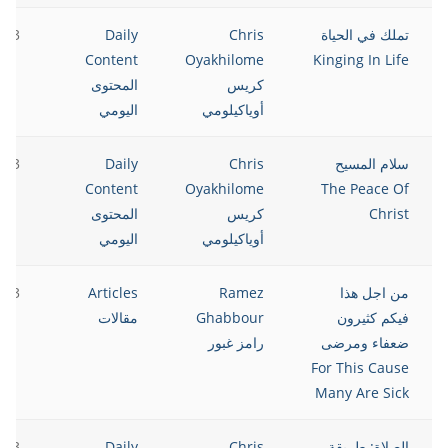
تملك في الحياة
Chris
Daily
023
Content
Oyakhilome
Kinging In Life
كريس
المحتوى
أوياكيلومي
اليومي
سلام المسيح
Chris
Daily
023
Content
Oyakhilome
The Peace Of
Christ
كريس
المحتوى
أوياكيلومي
اليومي
من اجل هذا
Ramez
Articles
023
فيكم كثيرون
Ghabbour
مقالات
ضعفاء ومرضى
رامز غبور
For This Cause
Many Are Sick
الصلاة: طريقة
Chris
Daily
023