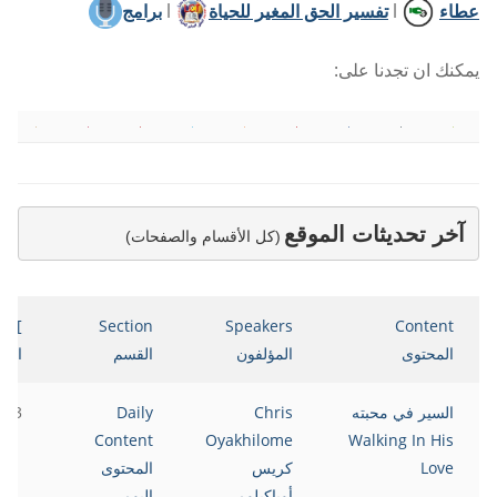
عطاء
l
تفسير الحق المغير للحياة
l
برامج
يمكنك ان تجدنا على:
آخر تحديثات الموقع
(كل الأقسام والصفحات)
ate
Section
Speakers
Content
المحتوى
المؤلفون
القسم
التا
السير في محبته
Chris
Daily
023
Content
Oyakhilome
Walking In His
Love
كريس
المحتوى
أوياكيلومي
اليومي