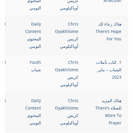
Affection
كريس
المحتوى
أوياكيلومي
اليومي
هناك رجاء لك
Chris
Daily
023
Content
Oyakhilome
There’s Hope
For You
كريس
المحتوى
أوياكيلومي
اليومي
1. كتاب تأملات
Chris
Youth
023
الشباب – يناير
Oyakhilome
شباب
2023
كريس
أوياكيلومي
هناك المزيد
Chris
Daily
023
للصلاة There’s
Oyakhilome
Content
More To
كريس
المحتوى
Prayer
أوياكيلومي
اليومي