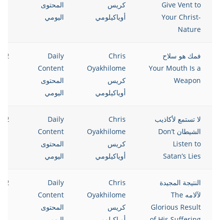
Give Vent to
كريس
المحتوى
Your Christ-
أوياكيلومي
اليومي
Nature
فمك هو سلاح
Chris
Daily
022
Content
Oyakhilome
Your Mouth Is a
Weapon
كريس
المحتوى
أوياكيلومي
اليومي
لا تستمع لأكاذيب
Chris
Daily
022
الشيطان Don’t
Oyakhilome
Content
Listen to
كريس
المحتوى
Satan’s Lies
أوياكيلومي
اليومي
النتيجة المجيدة
Chris
Daily
022
لآلامه The
Oyakhilome
Content
Glorious Result
كريس
المحتوى
of His Suffering
أوياكيلومي
اليومي