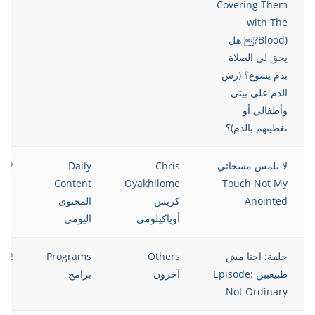
Covering Them
with The
Blood)?￼ هل
يحق لي الصلاة
بدم يسوع؟ (رش
الدم على بيتي
وأطفالي أو
تغطيتهم بالدم)؟
لا تلمس مسحائي
Chris
Daily
022
Content
Oyakhilome
Touch Not My
Anointed
كريس
المحتوى
أوياكيلومي
اليومي
حلقة: احنا مش
Others
Programs
022
طبيعيين Episode:
آخرون
برامج
Not Ordinary