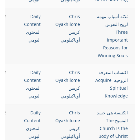
ثلاثة أسباب مهمة
Chris
Daily
022
لربح النفوس
Oyakhilome
Content
Three
كريس
المحتوى
Important
أوياكيلومي
اليومي
Reasons for
Winning Souls
اكتساب المعرفة
Chris
Daily
022
الروحية Acquire
Oyakhilome
Content
Spiritual
كريس
المحتوى
Knowledge
أوياكيلومي
اليومي
الكنيسة هي جسد
Chris
Daily
022
المسيح The
Oyakhilome
Content
Church Is the
كريس
المحتوى
Body of Christ
أوياكيلومي
اليومي