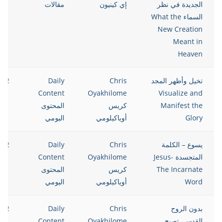
الجديدة في نظر
إي كينيون
مقالات
السماء What the
New Creation
Meant in
Heaven
تخيل وأظهر المجد
Chris
Daily
022
Content
Oyakhilome
Visualize and
Manifest the
كريس
المحتوى
Glory
أوياكيلومي
اليومي
يسوع – الكلمة
Chris
Daily
022
المتجسدة Jesus-
Oyakhilome
Content
The Incarnate
كريس
المحتوى
Word
أوياكيلومي
اليومي
بدون الروح
Chris
Daily
022
القدس، تصبح
Oyakhilome
Content