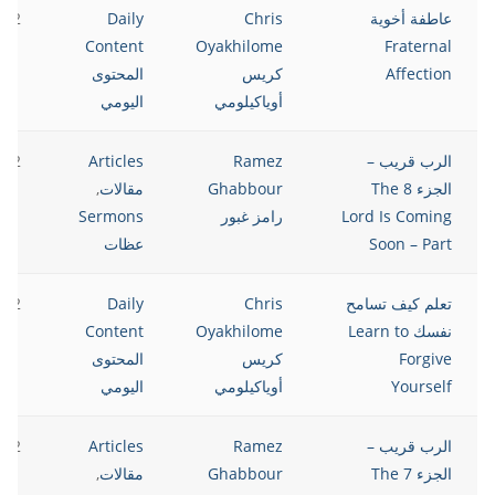
عاطفة أخوية
Chris
Daily
022
Content
Oyakhilome
Fraternal
Affection
كريس
المحتوى
أوياكيلومي
اليومي
الرب قريب –
Ramez
Articles
022
الجزء 8 The
Ghabbour
مقالات
,
Lord Is Coming
رامز غبور
Sermons
Soon – Part
عظات
تعلم كيف تسامح
Chris
Daily
022
نفسك Learn to
Oyakhilome
Content
Forgive
كريس
المحتوى
Yourself
أوياكيلومي
اليومي
الرب قريب –
Ramez
Articles
022
الجزء 7 The
Ghabbour
مقالات
,