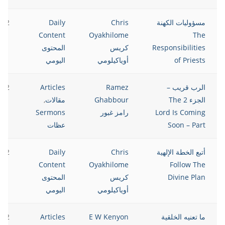
مسؤوليات الكهنة
Chris
Daily
022
Content
Oyakhilome
The
Responsibilities
كريس
المحتوى
of Priests
أوياكيلومي
اليومي
الرب قريب –
Ramez
Articles
022
الجزء 2 The
Ghabbour
مقالات
,
Lord Is Coming
رامز غبور
Sermons
Soon – Part
عظات
أتبع الخطة الإلهية
Chris
Daily
022
Content
Oyakhilome
Follow The
Divine Plan
كريس
المحتوى
أوياكيلومي
اليومي
ما تعنيه الخلقية
E W Kenyon
Articles
022