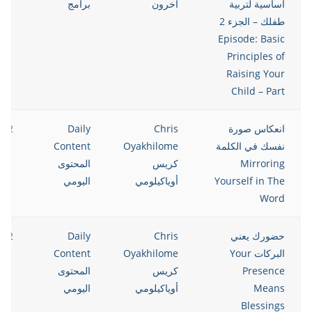
أساسية لتربية
آخرون
برامج
طفلك – الجزء 2
Episode: Basic
Principles of
Raising Your
Child – Part
انعكاس صورة
Chris
Daily
022
نفسك في الكلمة
Oyakhilome
Content
Mirroring
كريس
المحتوى
Yourself in The
أوياكيلومي
اليومي
Word
حضورك يعني
Chris
Daily
022
البركات Your
Oyakhilome
Content
Presence
كريس
المحتوى
Means
أوياكيلومي
اليومي
Blessings