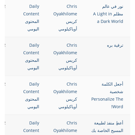
نور في عالم
Chris
Daily
022
مظلم A Light in
Oyakhilome
Content
a Dark World
كريس
المحتوى
أوياكيلومي
اليومي
ترقية بره
Chris
Daily
022
Content
Oyakhilome
كريس
المحتوى
أوياكيلومي
اليومي
أجعل الكلمة
Chris
Daily
022
شخصية
Oyakhilome
Content
Personalize The
كريس
المحتوى
Word!
أوياكيلومي
اليومي
أعطِ منفذ لطبيعة
Chris
Daily
022
المسيح الخاصة بك
Oyakhilome
Content