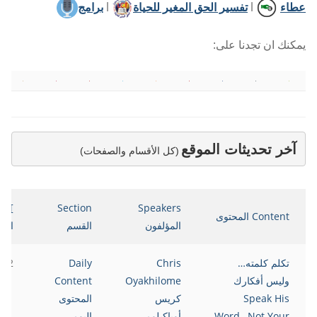
عطاء
l
تفسير الحق المغير للحياة
l
برامج
يمكنك ان تجدنا على:
آخر تحديثات الموقع
(كل الأقسام والصفحات)
ate
Section
Speakers
Content المحتوى
المؤلفون
القسم
التا
تكلم كلمته…
Chris
Daily
022
وليس أفكارك
Oyakhilome
Content
Speak His
كريس
المحتوى
Word…Not Your
أوياكيلومي
اليومي