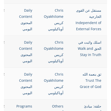
مستقل عن القوى
Chris
Daily
022
الخارجية
Oyakhilome
Content
Independent of
كريس
المحتوى
External Forces
أوياكيلومي
اليومي
اسلك واثبت في
Chris
Daily
022
الحق Walk and
Oyakhilome
Content
Stay in Truth
كريس
المحتوى
أوياكيلومي
اليومي
ثق بنعمة الله
Chris
Daily
022
Content
Oyakhilome
Trust The
Grace of God
كريس
المحتوى
أوياكيلومي
اليومي
حلقة: مبادئ
Others
Programs
022