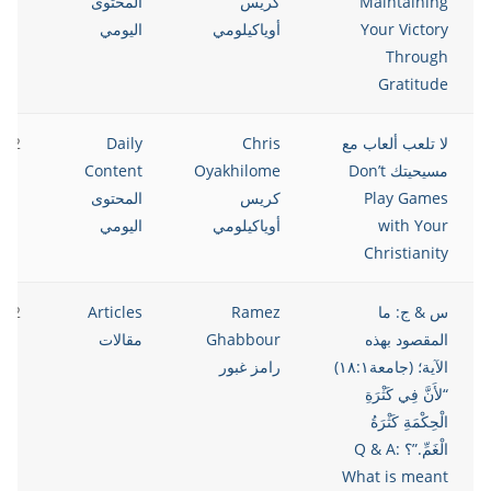
Maintaining
كريس
المحتوى
Your Victory
أوياكيلومي
اليومي
Through
Gratitude
لا تلعب ألعاب مع
Chris
Daily
022
مسيحيتك Don’t
Oyakhilome
Content
Play Games
كريس
المحتوى
with Your
أوياكيلومي
اليومي
Christianity
س & ج: ما
Ramez
Articles
022
المقصود بهذه
Ghabbour
مقالات
الآية؛ (جامعة١٨:١)
رامز غبور
“لأَنَّ فِي كَثْرَةِ
الْحِكْمَةِ كَثْرَةُ
الْغَمِّ.”؟ Q & A:
What is meant