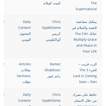
The
كينيث كوبلاند
Supernatural
يمكنك مضاعفة
Chris
Daily
022
النعمة والسلام في
Oyakhilome
Content
حياتك You Can
كريس
المحتوى
Multiply Grace
أوياكيلومي
اليومي
and Peace in
Your Life
الرب قريب –
Ramez
Articles
022
الجزء 3 The
Ghabbour
مقالات
,
Lord Is Coming
رامز غبور
Sermons
Soon – Part
عظات
حافظ على نصرك
Chris
Daily
022
من خلال الامتنان
Oyakhilome
Content