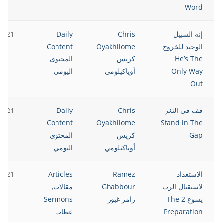
Word
إنه السبيل
Chris
Daily
2021
الوحيد للخروج
Oyakhilome
Content
He’s The
كريس
المحتوى
Only Way
أوياكيلومي
اليومي
Out
قف في الثغر
Chris
Daily
2021
Content
Oyakhilome
Stand in The
Gap
كريس
المحتوى
أوياكيلومي
اليومي
الاستعداد
Ramez
Articles
2021
لاستقبال الرب
Ghabbour
مقالات
,
يسوع 2 The
رامز غبور
Sermons
Preparation
عظات