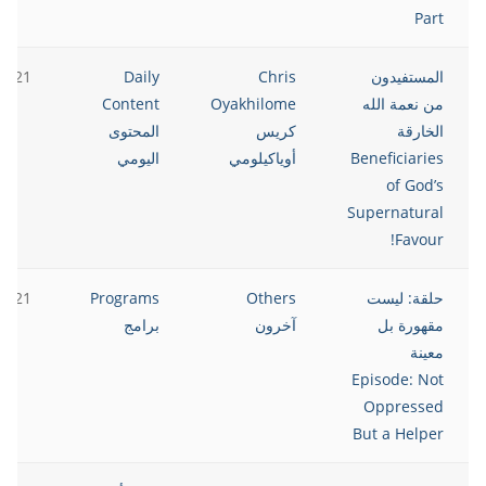
Part
المستفيدون
Chris
Daily
2021
من نعمة الله
Oyakhilome
Content
الخارقة
كريس
المحتوى
Beneficiaries
أوياكيلومي
اليومي
of God’s
Supernatural
Favour!
حلقة: ليست
Others
Programs
2021
مقهورة بل
آخرون
برامج
معينة
Episode: Not
Oppressed
But a Helper