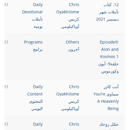
12. كتاب
Chris
Daily
2021
تأملات شهر
Oyakhilome
Devotional
ديسمبر 2021
كريس
تأملات
أوياكيلومي
يومية
2021
Programs
Others
Episode9:
Aion and
آخرون
برامج
Kosmos 1
حلقة9: أيون
وكوزموس
أنت كائن
Chris
Daily
2021
سماوي You’re
Oyakhilome
Content
A Heavenly
كريس
المحتوى
Being
أوياكيلومي
اليومي
جمّل روحك
Chris
Daily
2021