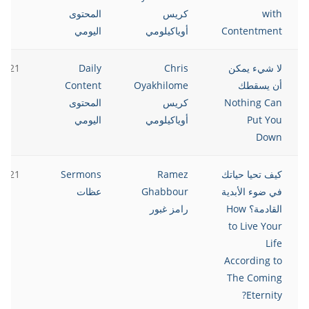
with
كريس
المحتوى
Contentment
أوياكيلومي
اليومي
لا شيء يمكن
Chris
Daily
2021
أن يسقطك
Oyakhilome
Content
Nothing Can
كريس
المحتوى
Put You
أوياكيلومي
اليومي
Down
كيف تحيا حياتك
Ramez
Sermons
2021
في ضوء الأبدية
Ghabbour
عظات
القادمة؟ How
رامز غبور
to Live Your
Life
According to
The Coming
Eternity?