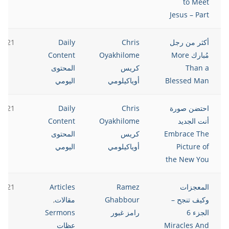
to Meet
Jesus – Part
أكثر من رجل
Chris
Daily
2021
مُبارك More
Oyakhilome
Content
Than a
كريس
المحتوى
Blessed Man
أوياكيلومي
اليومي
احتضن صورة
Chris
Daily
2021
أنت الجديد
Oyakhilome
Content
Embrace The
كريس
المحتوى
Picture of
أوياكيلومي
اليومي
the New You
المعجزات
Ramez
Articles
2021
وكيف تنجح –
Ghabbour
مقالات
,
الجزء 6
رامز غبور
Sermons
Miracles And
عظات