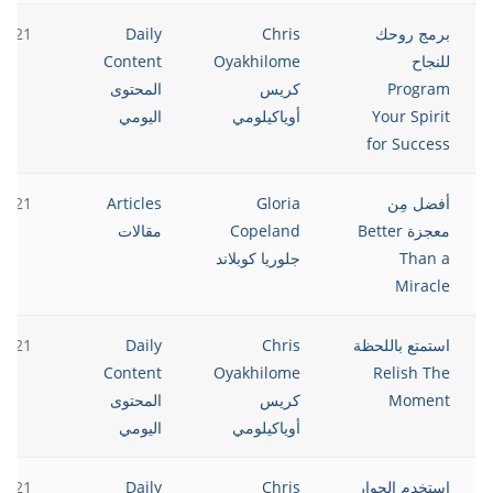
برمج روحك
Chris
Daily
2021
للنجاح
Oyakhilome
Content
Program
كريس
المحتوى
Your Spirit
أوياكيلومي
اليومي
for Success
أفضل مِن
Gloria
Articles
2021
معجزة Better
Copeland
مقالات
Than a
جلوريا كوبلاند
Miracle
استمتع باللحظة
Chris
Daily
2021
Content
Oyakhilome
Relish The
Moment
كريس
المحتوى
أوياكيلومي
اليومي
استخدم الحوار
Chris
Daily
2021