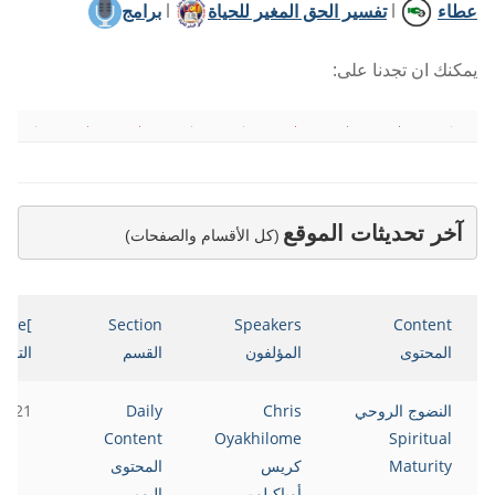
عطاء
l
تفسير الحق المغير للحياة
l
برامج
يمكنك ان تجدنا على:
آخر تحديثات الموقع
(كل الأقسام والصفحات)
Date
Section
Speakers
Content
المحتوى
المؤلفون
القسم
التاري
النضوج الروحي
Chris
Daily
2021
Content
Oyakhilome
Spiritual
Maturity
كريس
المحتوى
أوياكيلومي
اليومي