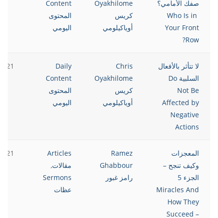
صفك الأمامي؟
Oyakhilome
Content
Who Is in
كريس
المحتوى
Your Front
أوياكيلومي
اليومي
Row?
لا تتأثر بالأفعال
Chris
Daily
2021
السلبية Do
Oyakhilome
Content
Not Be
كريس
المحتوى
Affected by
أوياكيلومي
اليومي
Negative
Actions
المعجزات
Ramez
Articles
2021
وكيف تنجح –
Ghabbour
مقالات
,
الجزء 5
رامز غبور
Sermons
Miracles And
عظات
How They
Succeed –