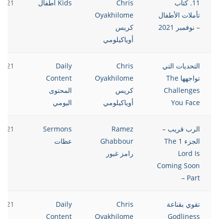
11. كتاب
Chris
Kids أطفال
2021
تأملات الأطفال
Oyakhilome
– نوفمبر 2021
كريس
أوياكيلومي
التحديات التي
Chris
Daily
2021
تواجهها The
Oyakhilome
Content
Challenges
كريس
المحتوى
You Face
أوياكيلومي
اليومي
الرب قريب –
Ramez
Sermons
2021
الجزء 1 The
Ghabbour
عظات
Lord Is
رامز غبور
Coming Soon
– Part
تقوي بقناعة
Chris
Daily
2021
Content
Oyakhilome
Godliness