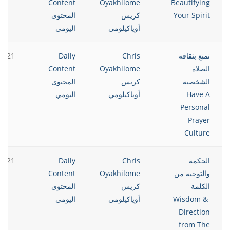
Content
Oyakhilome
Beautifying
Your Spirit
كريس
المحتوى
أوياكيلومي
اليومي
تمتع بثقافة
Chris
Daily
2021
الصلاة
Oyakhilome
Content
الشخصية
كريس
المحتوى
Have A
أوياكيلومي
اليومي
Personal
Prayer
Culture
الحكمة
Chris
Daily
2021
والتوجيه من
Oyakhilome
Content
الكلمة
كريس
المحتوى
Wisdom &
أوياكيلومي
اليومي
Direction
from The