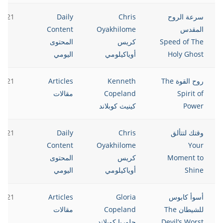
سرعة الروح
Chris
Daily
2021
المقدس
Oyakhilome
Content
Speed of The
كريس
المحتوى
Holy Ghost
أوياكيلومي
اليومي
روح القوة The
Kenneth
Articles
2021
Spirit of
Copeland
مقالات
Power
كينيث كوبلاند
وقتك لتتألق
Chris
Daily
2021
Content
Oyakhilome
Your
Moment to
كريس
المحتوى
Shine
أوياكيلومي
اليومي
أسوأ كابوس
Gloria
Articles
2021
للشيطان The
Copeland
مقالات
Devil’s Worst
جلوريا كوبلاند