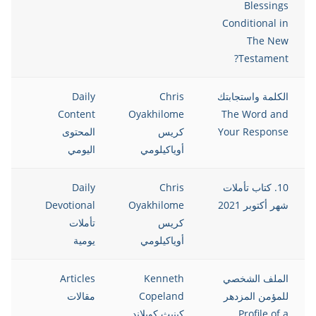
Blessings
Conditional in
The New
Testament?
الكلمة واستجابتك
Chris
Daily
021
Content
Oyakhilome
The Word and
Your Response
كريس
المحتوى
أوياكيلومي
اليومي
10. كتاب تأملات
Chris
Daily
021
شهر أكتوبر 2021
Oyakhilome
Devotional
كريس
تأملات
أوياكيلومي
يومية
الملف الشخصي
Kenneth
Articles
021
للمؤمن المزدهر
Copeland
مقالات
Profile of a
كينيث كوبلاند