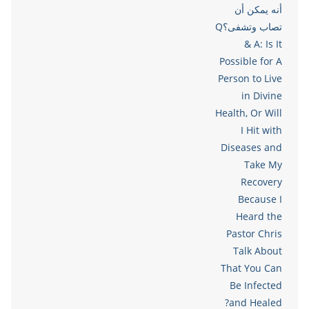
أنه يمكن أن
تصاب وتشفى؟Q
& A: Is It
Possible for A
Person to Live
in Divine
Health, Or Will
I Hit with
Diseases and
Take My
Recovery
Because I
Heard the
Pastor Chris
Talk About
That You Can
Be Infected
and Healed?