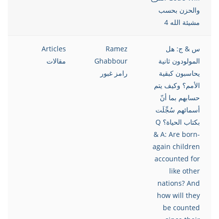
والحزن بحسب
مشيئة الله 4
س & ج: هل
Ramez
Articles
021
المولودون ثانية
Ghabbour
مقالات
يحاسبون كبقية
رامز غبور
الأمم؟ وكيف يتم
حسابهم بما أنّ
أسمائهم سُجِّلَت
بكتاب الحياة؟ Q
& A: Are born-
again children
accounted for
like other
nations? And
how will they
be counted