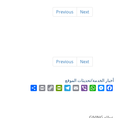
Previous
Next
Previous
Next
أخبار الخدمة/تحديثات الموقع
Share
Print
PrintFriendly
Copy
Telegram
Email
WhatsApp
Viber
Messenger
Facebook
Link
عطاء GIVING