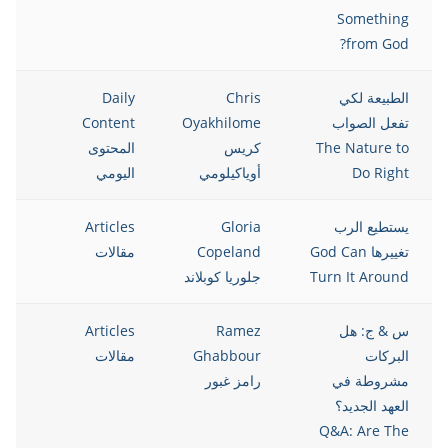
Something
from God?
الطبيعة لكي
Chris
Daily
021
تفعل الصواب
Oyakhilome
Content
The Nature to
كريس
المحتوى
Do Right
أوياكيلومي
اليومي
يستطيع الرب
Gloria
Articles
021
تغييرها God Can
Copeland
مقالات
Turn It Around
جلوريا كوبلاند
س & ج: هل
Ramez
Articles
021
البركات
Ghabbour
مقالات
مشروطة في
رامز غبور
العهد الجديد؟
Q&A: Are The