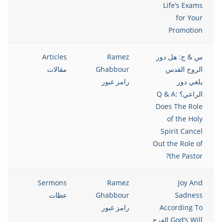
Life’s Exams
for Your
Promotion
س & ج: هل دور
Ramez
Articles
021
الروح القدس
Ghabbour
مقالات
يلغي دور
رامز غبور
الراعي؟ Q & A:
Does The Role
of the Holy
Spirit Cancel
Out the Role of
the Pastor?
021
Sermons
Ramez
Joy And
Sadness
Ghabbour
عظات
According To
رامز غبور
God’s Will الفرح