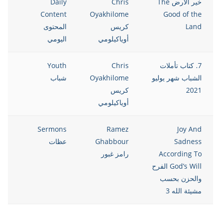
خير الأرض The
Chris
Daily
021
Content
Oyakhilome
Good of the
Land
كريس
المحتوى
أوياكيلومي
اليومي
7. كتاب تأملات
Chris
Youth
021
الشباب شهر يوليو
Oyakhilome
شباب
2021
كريس
أوياكيلومي
021
Sermons
Ramez
Joy And
Sadness
Ghabbour
عظات
According To
رامز غبور
God’s Will الفرح
والحزن بحسب
مشيئة الله 3