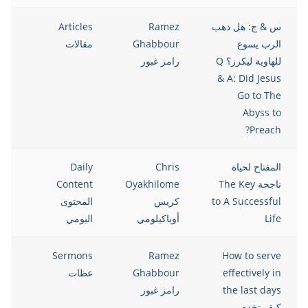
س & ج: هل ذهب
Ramez
Articles
021
الرب يسوع
Ghabbour
مقالات
للهاوية ليكرز؟ Q
رامز غبور
& A: Did Jesus
Go to The
Abyss to
Preach?
المفتاح لحياة
Chris
Daily
021
ناجحة The Key
Oyakhilome
Content
to A Successful
كريس
المحتوى
Life
أوياكيلومي
اليومي
021
Sermons
Ramez
How to serve
effectively in
Ghabbour
عظات
the last days
رامز غبور
كيف تخدم