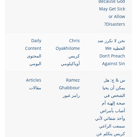
Because God
May Get Sick
or Allow
Disasters?
نحن لا نكرز ضد
Chris
Daily
021
الخطية We
Oyakhilome
Content
Don’t Preach
كريس
المحتوى
Against Sin
أوياكيلومي
اليومي
س & ج: هل
Ramez
Articles
021
يمكن أن يحيا
Ghabbour
مقالات
الشخص في
رامز غبور
صحة إلهية أم
أصاب بأمراض
وآخذ شفائي لأني
سمعت الراعي
كريس يتكلم عن