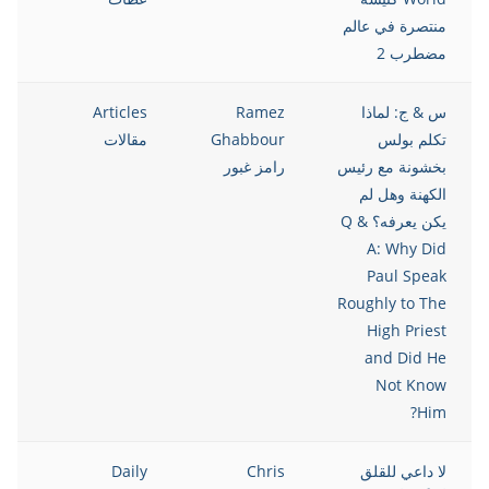
منتصرة في عالم
مضطرب 2
س & ج: لماذا
Ramez
Articles
021
تكلم بولس
Ghabbour
مقالات
بخشونة مع رئيس
رامز غبور
الكهنة وهل لم
يكن يعرفه؟ Q &
A: Why Did
Paul Speak
Roughly to The
High Priest
and Did He
Not Know
Him?
لا داعي للقلق
Chris
Daily
021