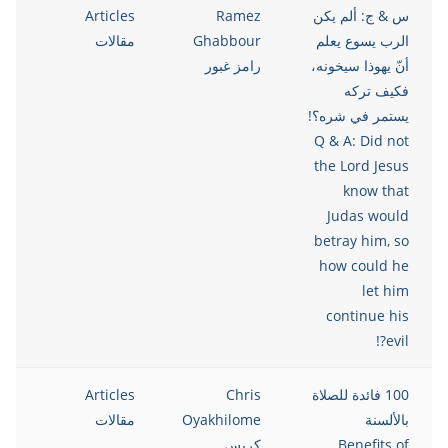
س & ج: ألم يكن
Ramez
Articles
021
الرب يسوع يعلم
Ghabbour
مقالات
أنّ يهوذا سيخونه،
رامز غبور
فكيف تركه
يستمر في شره؟!
Q & A: Did not
the Lord Jesus
know that
Judas would
betray him, so
how could he
let him
continue his
evil?!
100 فائدة للصلاة
Chris
Articles
021
بالألسنة
Oyakhilome
مقالات
Benefits of
كريس