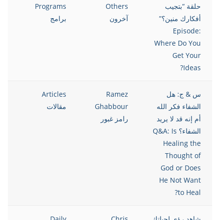
حلقة “بتجيب
Others
Programs
021
أفكارك منين؟”
آخرون
برامج
Episode:
Where Do You
Get Your
Ideas?
س & ج: هل
Ramez
Articles
021
الشفاء فكر الله
Ghabbour
مقالات
أم إنه قد لا يريد
رامز غبور
الشفاء؟ Q&A: Is
Healing the
Thought of
God or Does
He Not Want
to Heal?
شاهد رؤى لحياتك
Chris
Daily
021