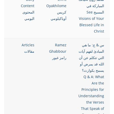
المباركة في
Oyakhilome
Content
المسيح See
كريس
المحتوى
Visions of Your
أوياكيلومي
اليومي
Blessed Life in
Christ
س & ج: ما هي
Ramez
Articles
021
المبادئ لفهم آيات
Ghabbour
مقالات
التي تتكلم عن أن
رامز غبور
الله قد يمرض أو
يسمح بكوارث؟
Q & A: What
Are the
Principles for
Understanding
the Verses
That Speak of