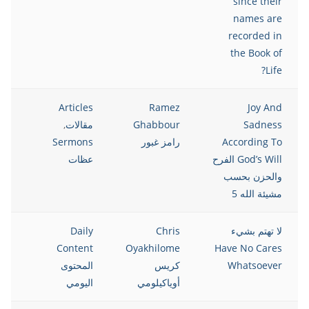
since their
names are
recorded in
the Book of
Life?
021
Articles
Ramez
Joy And
Sadness
Ghabbour
مقالات
,
According To
رامز غبور
Sermons
God’s Will الفرح
عظات
والحزن بحسب
مشيئة الله 5
لا تهتم بشيء
Chris
Daily
021
Content
Oyakhilome
Have No Cares
Whatsoever
كريس
المحتوى
أوياكيلومي
اليومي