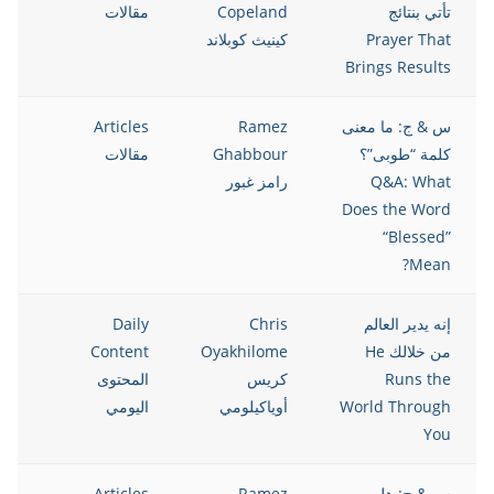
تأتي بنتائج
Copeland
مقالات
Prayer That
كينيث كوبلاند
Brings Results
س & ج: ما معنى
Ramez
Articles
021
كلمة “طوبى”؟
Ghabbour
مقالات
Q&A: What
رامز غبور
Does the Word
“Blessed”
Mean?
إنه يدير العالم
Chris
Daily
021
من خلالك He
Oyakhilome
Content
Runs the
كريس
المحتوى
World Through
أوياكيلومي
اليومي
You
س & ج: هل
Ramez
Articles
021