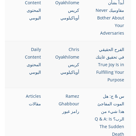
أبداً بشأن
Oyakhilome
Content
مقاوميك Never
كريس
المحتوى
Bother About
أوياكيلومي
اليومي
Your
Adversaries
الفرح الحقيقي
Chris
Daily
021
في تحقيق غايتك
Oyakhilome
Content
True Joy Is in
كريس
المحتوى
Fulfilling Your
أوياكيلومي
اليومي
Purpose
س & ج: هل
Ramez
Articles
021
الموت المفاجئ
Ghabbour
مقالات
هذا شيء من
رامز غبور
الرب؟ Q & A: Is
The Sudden
Death