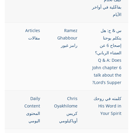
بفاعّلية في أواخر
الأيام
س & ج: هل
Ramez
Articles
021
يتكلم يوحنا
Ghabbour
مقالات
إصحاح 6 عن
رامز غبور
العشاء الرباني؟
Q & A: Does
John chapter 6
talk about the
Lord’s Supper?
كلمته في روحك
Chris
Daily
021
Content
Oyakhilome
His Word in
Your Spirit
كريس
المحتوى
أوياكيلومي
اليومي