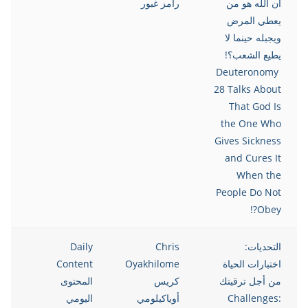
أن الله هو من
رامز غبور
يعطي المرض
ويجبله حينما لا
يطيع الشعب؟!
Deuteronomy
28 Talks About
That God Is
the One Who
Gives Sickness
and Cures It
When the
People Do Not
Obey?!
التحديات:
Chris
Daily
021
اختبارات الحياة
Oyakhilome
Content
من أجل ترقيتك
كريس
المحتوى
Challenges:
أوياكيلومي
اليومي