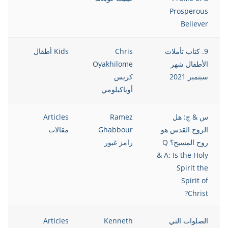
Prosperous
Believer
9. كتاب تأملات
Chris
Kids أطفال
021
الأطفال شهر
Oyakhilome
سبتمبر 2021
كريس
أوياكيلومي
س & ج: هل
Ramez
Articles
021
الروح القدس هو
Ghabbour
مقالات
روح المسيح؟ Q
رامز غبور
& A: Is the Holy
Spirit the
Spirit of
Christ?
الصلوات التي
Kenneth
Articles
021