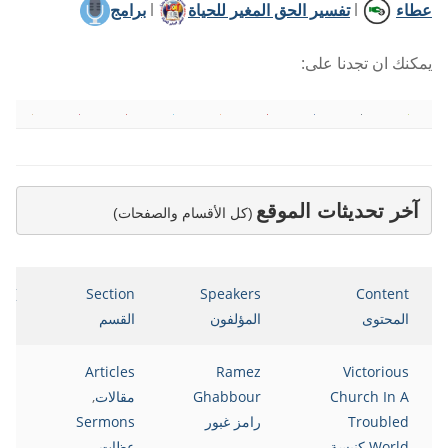
عطاء
l
تفسير الحق المغير للحياة
l
برامج
يمكنك ان تجدنا على:
آخر تحديثات الموقع
(كل الأقسام والصفحات)
te
Section
Speakers
Content
المحتوى
المؤلفون
القسم
التا
021
Articles
Ramez
Victorious
Church In A
Ghabbour
مقالات
,
Troubled
رامز غبور
Sermons
World كنيسة
عظات