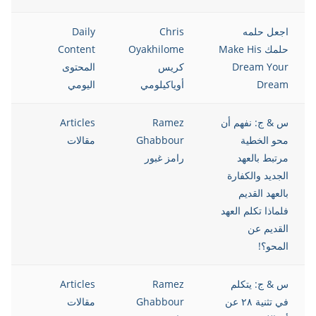
اجعل حلمه
Chris
Daily
021
حلمك Make His
Oyakhilome
Content
Dream Your
كريس
المحتوى
Dream
أوياكيلومي
اليومي
س & ج: نفهم أن
Ramez
Articles
021
محو الخطية
Ghabbour
مقالات
مرتبط بالعهد
رامز غبور
الجديد والكفارة
بالعهد القديم
فلماذا تكلم العهد
القديم عن
المحو؟!
س & ج: يتكلم
Ramez
Articles
021
في تثنية ٢٨ عن
Ghabbour
مقالات