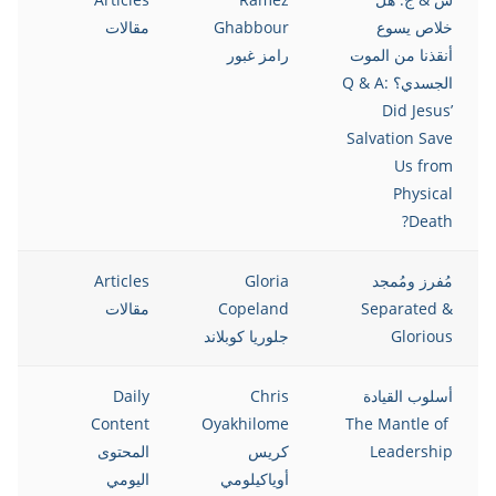
خلاص يسوع
Ghabbour
مقالات
أنقذنا من الموت
رامز غبور
الجسدي؟ Q & A:
Did Jesus’
Salvation Save
Us from
Physical
Death?
مُفرز ومُمجد
Gloria
Articles
021
Separated &
Copeland
مقالات
Glorious
جلوريا كوبلاند
أسلوب القيادة
Chris
Daily
021
Content
Oyakhilome
The Mantle of
Leadership
كريس
المحتوى
أوياكيلومي
اليومي