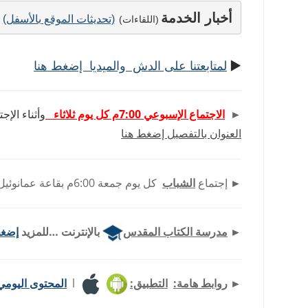
Share
Print
PrintFriendly
Copy
Telegram
Email
WhatsApp
Viber
Messenger
Facebook
أخبار الخدمة
Link
(تحديثات الموقع بالأسفل)
(اللقاءات)
►
لمتابعتنا على الدش والميديا إضغط هنا
►
الاجتماع الإسبوعي 7:00م كل يوم ثلاثاء
وأثناء الإ
العنوان بالتفصيل إضغط هنا
►
إجتماع
الشباب
كل يوم جمعة 6:00م بقاعة عمانوئيل الفجالة – بجوار مدرسة صحارا.
►
مدرسة الكتاب المقدس
بالإنترنت …للمزيد
إضغط
►
روابط هامة:
التطبيق:
l
المحتوى اليومي