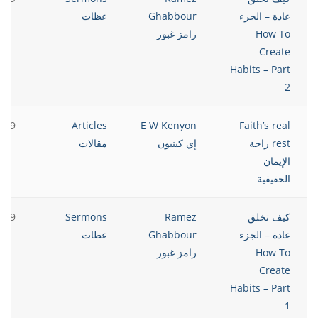
عادة – الجزء
Ghabbour
عظات
How To
رامز غبور
Create
Habits – Part
2
2019
Articles
E W Kenyon
Faith’s real
rest راحة
إي كينيون
مقالات
الإيمان
الحقيقية
كيف تخلق
Ramez
Sermons
2019
عادة – الجزء
Ghabbour
عظات
How To
رامز غبور
Create
Habits – Part
1