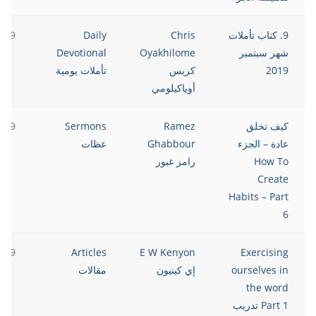
9. كتاب تأملات
Chris
Daily
2019
شهر سبتمبر
Oyakhilome
Devotional
2019
كريس
تأملات يومية
أوياكيلومي
كيف تخلق
Ramez
Sermons
2019
عادة – الجزء
Ghabbour
عظات
How To
رامز غبور
Create
Habits – Part
6
2019
Articles
E W Kenyon
Exercising
ourselves in
إي كينيون
مقالات
the word
Part 1 تدريب