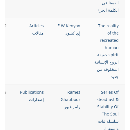
انفسنا في
الكلمة الجزء
2019
Articles
E W Kenyon
The reality
of the
إي كينيون
مقالات
recreated
human
spirit حقيقة
الروح الإنسانية
المخلوقة من
جديد
2019
Publications
Ramez
Series Of
steadfast &
Ghabbour
إصدارات
Stability Of
رامز غبور
The Soul
سلسلة ثبات
واستقرار