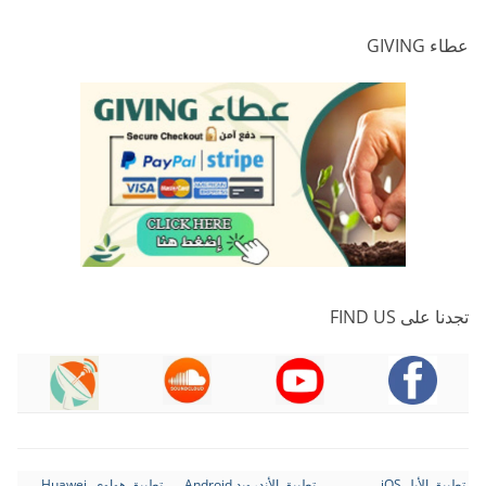
عطاء GIVING
تجدنا على FIND US
تطبيق الأبل iOS
تطبيق الأندرويد Android
تطبيق هواوي Huawei