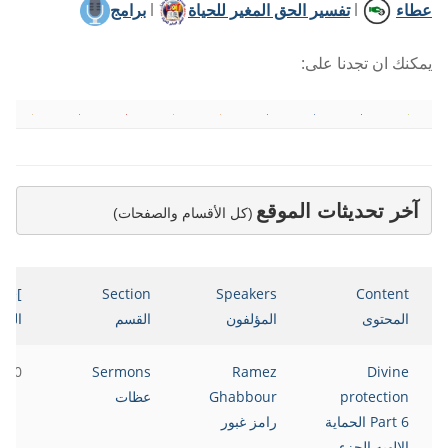
عطاء
l
تفسير الحق المغير للحياة
l
برامج
يمكنك ان تجدنا على:
آخر تحديثات الموقع
(كل الأقسام والصفحات)
ate
Section
Speakers
Content
المحتوى
المؤلفون
القسم
التار
2020
Sermons
Ramez
Divine
protection
Ghabbour
عظات
Part 6 الحماية
رامز غبور
الالهيه الجزء