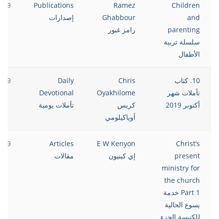
2019
Publications
Ramez
Children
and
Ghabbour
إصدارات
parenting
رامز غبور
سلسلة تربية
الأطفال
10. كتاب
Chris
Daily
2019
تأملات شهر
Oyakhilome
Devotional
أكتوبر 2019
كريس
تأملات يومية
أوياكيلومي
2019
Articles
E W Kenyon
Christ’s
present
إي كينيون
مقالات
ministry for
the church
Part 1 خدمة
يسوع الحالية
للكنيسة الجزء