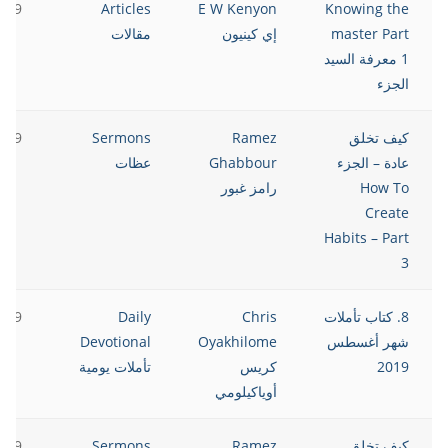
2019
Articles
E W Kenyon
Knowing the
master Part
إي كينيون
مقالات
1 معرفة السيد
الجزء
كيف تخلق
Ramez
Sermons
2019
عادة – الجزء
Ghabbour
عظات
How To
رامز غبور
Create
Habits – Part
3
8. كتاب تأملات
Chris
Daily
2019
شهر أغسطس
Oyakhilome
Devotional
2019
كريس
تأملات يومية
أوياكيلومي
كيف تخلق
Ramez
Sermons
2019