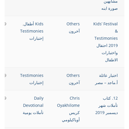
مشابهين
صورة ابنه
Kids’ Festival
Others
Kids أطفال
,
2019
&
آخرون
Testimonies
Testimonies
إختبارات
2019 احتفال
واختبارات
الاطفال
اختبار عائلة
Others
Testimonies
2019
أ.ماجد – مصر
آخرون
إختبارات
12. كتاب
Chris
Daily
2019
تأملات شهر
Oyakhilome
Devotional
ديسمبر 2019
كريس
تأملات يومية
أوياكيلومي