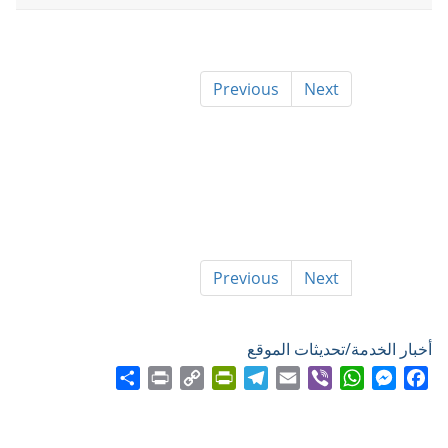
Previous
Next
Previous
Next
أخبار الخدمة/تحديثات الموقع
Share
Print
PrintFriendly
Copy
Telegram
Email
WhatsApp
Viber
Messenger
Facebook
Link