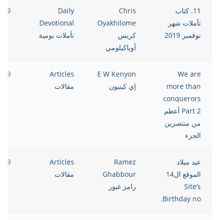
11. كتاب
Chris
Daily
2019
تأملات شهر
Oyakhilome
Devotional
نوفمبر 2019
كريس
تأملات يومية
أوياكيلومي
2019
Articles
E W Kenyon
We are
more than
إي كينيون
مقالات
conquerors
Part 2 أعظم
من منتصرين
الجزء
عيد ميلاد
Ramez
Articles
2019
الموقع ال14
Ghabbour
مقالات
Site’s
رامز غبور
Birthday no.