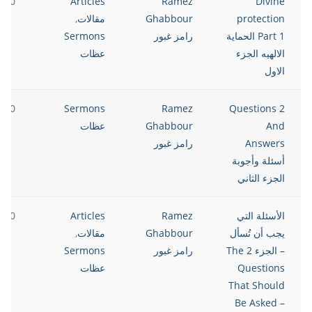
2020
Articles
Ramez
Divine
protection
Ghabbour
مقالات
,
Part 1 الحماية
رامز غبور
Sermons
الالهيه الجزء
عظات
الاول
2020
Sermons
Ramez
2 Questions
And
Ghabbour
عظات
Answers
رامز غبور
أسئلة وأجوبة
الجزء الثاني
الأسئلة التي
Ramez
Articles
2020
يجب أن تُسأل
Ghabbour
مقالات
,
– الجزء 2 The
رامز غبور
Sermons
Questions
عظات
That Should
Be Asked –