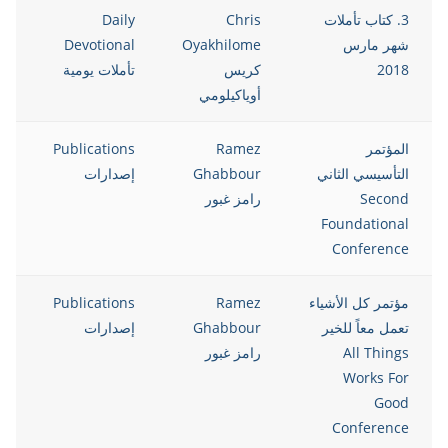
3. كتاب تأملات
Chris
Daily
8
شهر مارس
Oyakhilome
Devotional
2018
كريس
تأملات يومية
أوياكيلومي
المؤتمر
Ramez
Publications
8
التأسيسي الثاني
Ghabbour
إصدارات
Second
رامز غبور
Foundational
Conference
مؤتمر كل الأشياء
Ramez
Publications
8
تعمل معاً للخير
Ghabbour
إصدارات
All Things
رامز غبور
Works For
Good
Conference