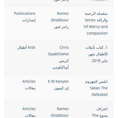
سلسلة الرحمة
Ramez
Publications
8
والرأفة Series
Ghabbour
إصدارات
Of Mercy and
رامز غبور
compassion
1. كتاب تأملات
Chris
Kids أطفال
8
الأطفال شهر
Oyakhilome
يناير 2018
كريس
أوياكيلومي
ابليس المهزوم
E W Kenyon
Articles
8
Satan The
إي كينيون
مقالات
Defeated
اعتراف
Ramez
Articles
8
يسوع The
Ghabbour
مقالات