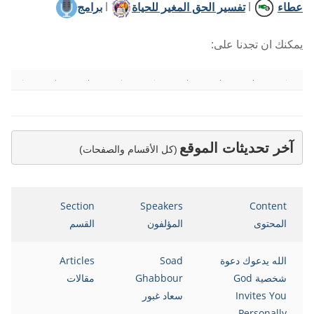
عطاء
l
تفسير الحق المغير للحياة
l
برامج
يمكنك ان تجدنا على:
آخر تحديثات الموقع
(كل الأقسام والصفحات)
e
Section
Speakers
Content
المحتوى
المؤلفون
القسم
ال
الله يدعوك دعوة
Soad
Articles
8
شخصية God
Ghabbour
مقالات
Invites You
سعاد غبور
Personally