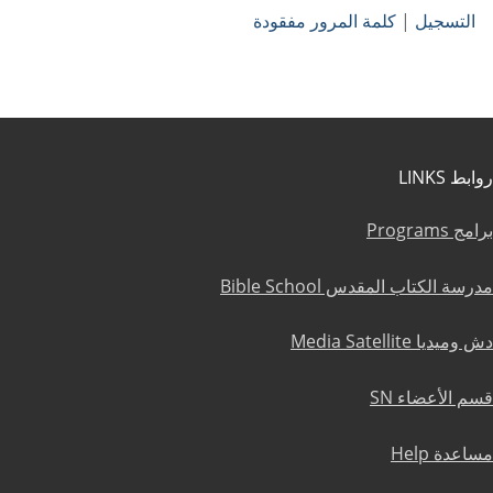
التسجيل
|
كلمة المرور مفقودة
روابط LINKS
برامج Programs
مدرسة الكتاب المقدس Bible School
دش وميديا Media Satellite
قسم الأعضاء SN
مساعدة Help