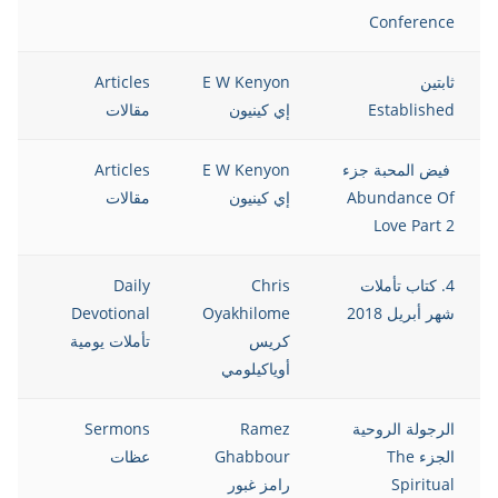
Conference
ثابتين
E W Kenyon
Articles
8
Established
إي كينيون
مقالات
فيض المحبة جزء
E W Kenyon
Articles
8
Abundance Of
إي كينيون
مقالات
Love Part 2
4. كتاب تأملات
Chris
Daily
8
شهر أبريل 2018
Oyakhilome
Devotional
كريس
تأملات يومية
أوياكيلومي
الرجولة الروحية
Ramez
Sermons
8
الجزء The
Ghabbour
عظات
Spiritual
رامز غبور