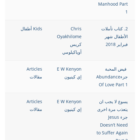
Manhood Part
1
2. كتاب تأملات
Chris
Kids أطفال
8
الأطفال شهر
Oyakhilome
فبراير 2018
كريس
أوياكيلومي
فيض المحبة
E W Kenyon
Articles
8
جزءAbundance
إي كينيون
مقالات
Of Love Part 1
يسوع لا يجب ان
E W Kenyon
Articles
8
يتعذب مرة اخرى
إي كينيون
مقالات
جزء Jesus
Doesn’t Need
to Suffer Again