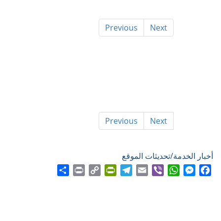
Previous
Next
Previous
Next
أخبار الخدمة/تحديثات الموقع
Share
Print
PrintFriendly
Copy
Telegram
Email
WhatsApp
Viber
Messenger
Facebook
Link