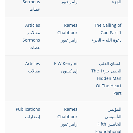
الجزء
رامز غبور
Sermons
عظات
8
Articles
Ramez
The Calling of
God Part 1
Ghabbour
مقالات
,
دعوة الله – الجزء
رامز غبور
Sermons
عظات
انسان القلب
E W Kenyon
Articles
8
الخفي جزء1 The
إي كينيون
مقالات
Hidden Man
Of The Heart
Part
المؤتمر
Ramez
Publications
8
التأسيسي
Ghabbour
إصدارات
الخامس Fifth
رامز غبور
Foundational