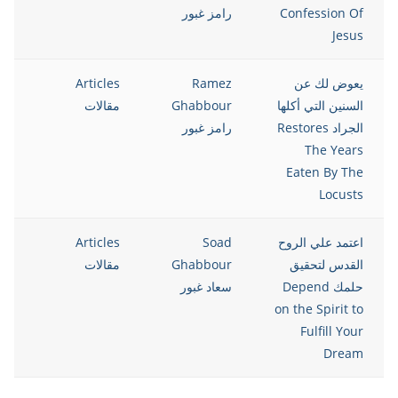
Confession Of
رامز غبور
Jesus
يعوض لك عن
Ramez
Articles
8
السنين التي أكلها
Ghabbour
مقالات
الجراد Restores
رامز غبور
The Years
Eaten By The
Locusts
اعتمد علي الروح
Soad
Articles
8
القدس لتحقيق
Ghabbour
مقالات
حلمك Depend
سعاد غبور
on the Spirit to
Fulfill Your
Dream