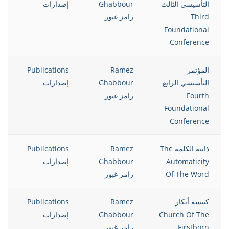
التأسيسي الثالث
Ghabbour
إصدارات
Third
رامز غبور
Foundational
Conference
المؤتمر
Ramez
Publications
8
التأسيسي الرابع
Ghabbour
إصدارات
Fourth
رامز غبور
Foundational
Conference
ذاتية الكلمة The
Ramez
Publications
8
Automaticity
Ghabbour
إصدارات
Of The Word
رامز غبور
كنيسة أبكار
Ramez
Publications
8
Church Of The
Ghabbour
إصدارات
Firstborn
رامز غبور