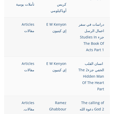
كريس
تأملات يومية
أوياكيلومي
دراسات في سفر
E W Kenyon
Articles
8
اعمال الرسل
إي كينيون
مقالات
جزء Studies In
The Book Of
Acts Part 1
انسان القلب
E W Kenyon
Articles
8
الخفي جزء2 The
إي كينيون
مقالات
Hidden Man
Of The Heart
Part
8
Articles
Ramez
The calling of
God 2 دعوة الله
Ghabbour
مقالات
,