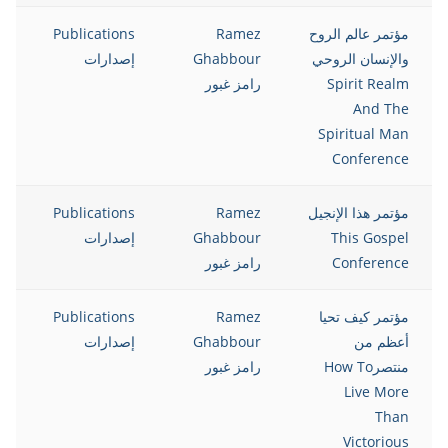
مؤتمر عالم الروح
Ramez
Publications
8
والإنسان الروحي
Ghabbour
إصدارات
Spirit Realm
رامز غبور
And The
Spiritual Man
Conference
مؤتمر هذا الإنجيل
Ramez
Publications
8
This Gospel
Ghabbour
إصدارات
Conference
رامز غبور
مؤتمر كيف تحيا
Ramez
Publications
8
أعظم من
Ghabbour
إصدارات
منتصرHow To
رامز غبور
Live More
Than
Victorious