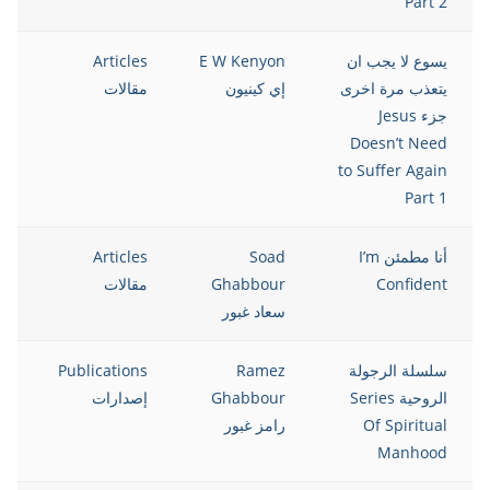
Part 2
يسوع لا يجب ان
E W Kenyon
Articles
8
يتعذب مرة اخرى
إي كينيون
مقالات
جزء Jesus
Doesn’t Need
to Suffer Again
Part 1
أنا مطمئن I’m
Soad
Articles
8
Confident
Ghabbour
مقالات
سعاد غبور
سلسلة الرجولة
Ramez
Publications
8
الروحية Series
Ghabbour
إصدارات
Of Spiritual
رامز غبور
Manhood