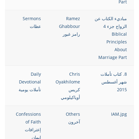
Part
مباديء الكتاب عن
Ramez
Sermons
5
الزواج جزء 4
Ghabbour
عظات
Biblical
رامز غبور
Principles
About
Marriage Part
8. كتاب تأملات
Chris
Daily
5
شهر أغسطس
Oyakhilome
Devotional
2015
كريس
تأملات يومية
أوياكيلومي
5
Confessions
Others
IAM.jpg
آخرون
of Faith
إعترافات
إيمان