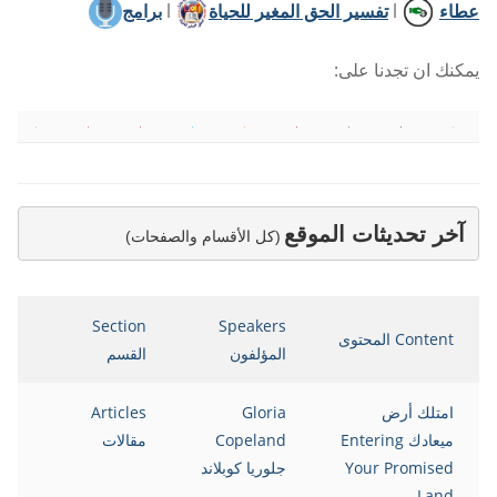
عطاء
l
تفسير الحق المغير للحياة
l
برامج
يمكنك ان تجدنا على:
آخر تحديثات الموقع
(كل الأقسام والصفحات)
Section
Speakers
Content المحتوى
المؤلفون
القسم
ا
امتلك أرض
Gloria
Articles
5
ميعادك Entering
Copeland
مقالات
Your Promised
جلوريا كوبلاند
Land