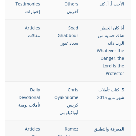
الأخت أ. أ. كندا
Others
Testimonies
5
آخرون
إختبارات
أيا كان الخطر
Soad
Articles
5
هناك حماية من
Ghabbour
مقالات
الرب ذاته
سعاد غبور
Whatever the
Danger, the
Lord is the
Protector
5. كتاب تأملات
Chris
Daily
5
شهر مايو 2015
Oyakhilome
Devotional
كريس
تأملات يومية
أوياكيلومي
المعرفة والتطبيق
Ramez
Articles
5