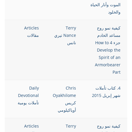
الموت وأنار الحياة
والخلود
كيفية نمو روح
Terry
Articles
5
مساعد الخادم
Nance تيري
مقالات
جزء 4 How to
نانس
Develop the
Spirit of an
Armorbearer
Part
4. كتاب تأملات
Chris
Daily
5
شهر إبريل 2015
Oyakhilome
Devotional
كريس
تأملات يومية
أوياكيلومي
كيفية نمو روح
Terry
Articles
5