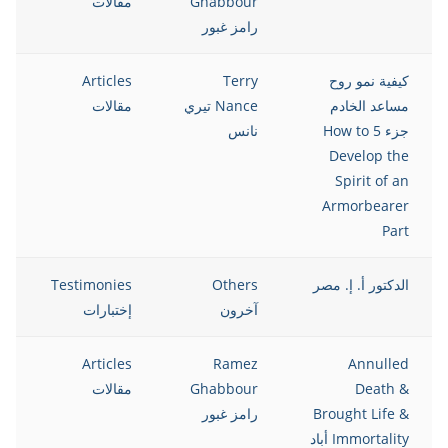
Ghabbour
مقالات
رامز غبور
كيفية نمو روح
Terry
Articles
5
مساعد الخادم
Nance تيري
مقالات
جزء 5 How to
نانس
Develop the
Spirit of an
Armorbearer
Part
الدكتور أ. إ. مصر
Others
Testimonies
5
آخرون
إختبارات
5
Articles
Ramez
Annulled
Death &
Ghabbour
مقالات
Brought Life &
رامز غبور
Immortality أباد