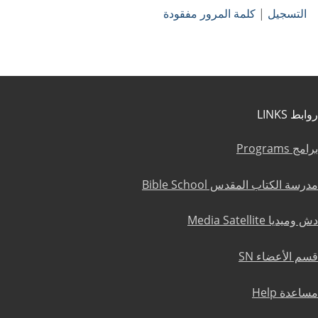
التسجيل
|
كلمة المرور مفقودة
روابط LINKS
برامج Programs
مدرسة الكتاب المقدس Bible School
دش وميديا Media Satellite
قسم الأعضاء SN
مساعدة Help