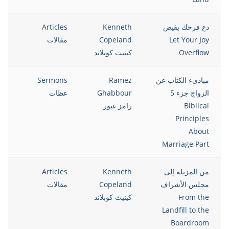
دع فرحك يفيض
Kenneth
Articles
5
Let Your Joy
Copeland
مقالات
Overflow
كينيث كوبلاند
مباديء الكتاب عن
Ramez
Sermons
5
الزواج جزء 5
Ghabbour
عظات
Biblical
رامز غبور
Principles
About
Marriage Part
من المزبلة إلى
Kenneth
Articles
5
مجلس الأشراف
Copeland
مقالات
From the
كينيث كوبلاند
Landfill to the
Boardroom