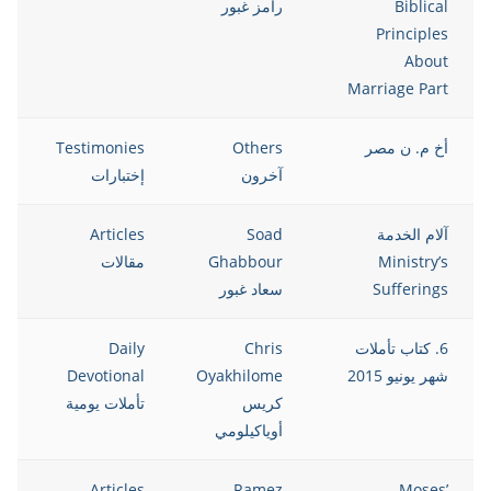
Biblical
رامز غبور
Principles
About
Marriage Part
أخ م. ن مصر
Others
Testimonies
5
آخرون
إختبارات
آلام الخدمة
Soad
Articles
5
Ministry’s
Ghabbour
مقالات
Sufferings
سعاد غبور
6. كتاب تأملات
Chris
Daily
5
شهر يونيو 2015
Oyakhilome
Devotional
كريس
تأملات يومية
أوياكيلومي
5
Articles
Ramez
Moses’