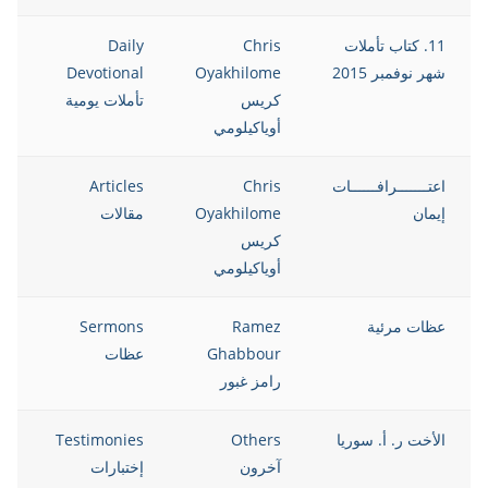
11. كتاب تأملات
Chris
Daily
5
شهر نوفمبر 2015
Oyakhilome
Devotional
كريس
تأملات يومية
أوياكيلومي
اعتـــــــرافــــــات
Chris
Articles
5
إيمان
Oyakhilome
مقالات
كريس
أوياكيلومي
عظات مرئية
Ramez
Sermons
5
Ghabbour
عظات
رامز غبور
الأخت ر. أ. سوريا
Others
Testimonies
5
آخرون
إختبارات