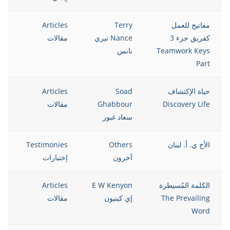
مفاتيح للعمل
Terry
Articles
5
كفريق جزء 3
Nance تيري
مقالات
Teamwork Keys
نانس
Part
حياة الإكتشاف
Soad
Articles
5
Discovery Life
Ghabbour
مقالات
سعاد غبور
الأخ ي. أ. لبنان
Others
Testimonies
5
آخرون
إختبارات
الكلمة المُسيطرة
E W Kenyon
Articles
5
The Prevailing
إي كينيون
مقالات
Word