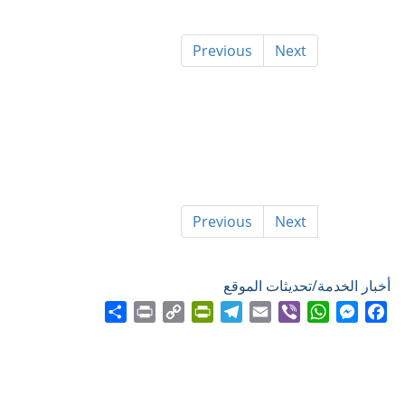
Previous
Next
Previous
Next
أخبار الخدمة/تحديثات الموقع
Share
Print
PrintFriendly
Copy
Telegram
Email
WhatsApp
Viber
Messenger
Facebook
Link