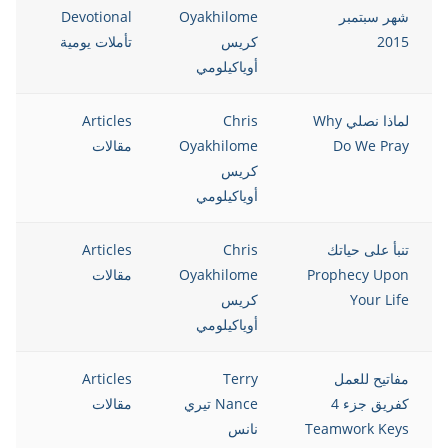
شهر سبتمبر
Oyakhilome
Devotional
2015
كريس
تأملات يومية
أوياكيلومي
لماذا نصلي Why
Chris
Articles
5
Do We Pray
Oyakhilome
مقالات
كريس
أوياكيلومي
تنبأ على حياتك
Chris
Articles
5
Prophecy Upon
Oyakhilome
مقالات
Your Life
كريس
أوياكيلومي
مفاتيح للعمل
Terry
Articles
5
كفريق جزء 4
Nance تيري
مقالات
Teamwork Keys
نانس