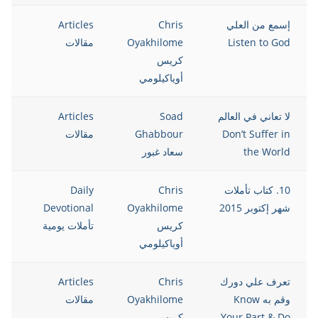
إسمع من العلي
Chris
Articles
5
Listen to God
Oyakhilome
مقالات
كريس
أوياكيلومي
لا تعاني في العالم
Soad
Articles
5
Don’t Suffer in
Ghabbour
مقالات
the World
سعاد غبور
10. كتاب تأملات
Chris
Daily
5
شهر إكتوبر 2015
Oyakhilome
Devotional
كريس
تأملات يومية
أوياكيلومي
تعرف علي دورك
Chris
Articles
5
وقم به Know
Oyakhilome
مقالات
Your Part & Do
كريس