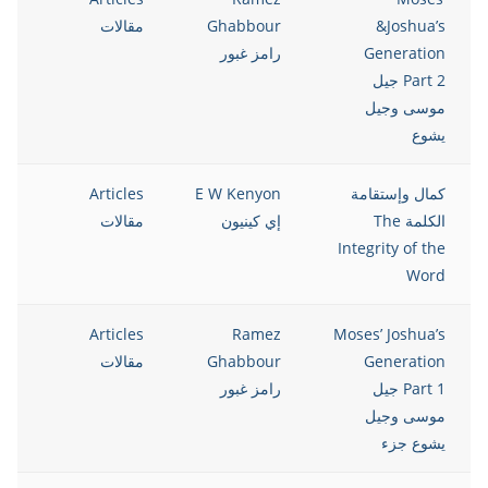
&Joshua’s
Ghabbour
مقالات
Generation
رامز غبور
Part 2 جيل
موسى وجيل
يشوع
كمال وإستقامة
E W Kenyon
Articles
5
الكلمة The
إي كينيون
مقالات
Integrity of the
Word
5
Articles
Ramez
Moses’ Joshua’s
Generation
Ghabbour
مقالات
Part 1 جيل
رامز غبور
موسى وجيل
يشوع جزء