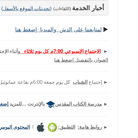
Share
Print
PrintFriendly
Copy
Telegram
Email
WhatsApp
Viber
Messenger
Facebook
أخبار الخدمة
Link
(تحديثات الموقع بالأسفل)
(اللقاءات)
►
لمتابعتنا على الدش والميديا إضغط هنا
►
الاجتماع الإسبوعي 7:00م كل يوم ثلاثاء
وأثناء الإ
العنوان بالتفصيل إضغط هنا
►
إجتماع
الشباب
كل يوم جمعة 6:00م بقاعة عمانوئيل الفجالة – بجوار مدرسة صحارا.
►
مدرسة الكتاب المقدس
بالإنترنت …للمزيد
إضغط
►
روابط هامة:
التطبيق:
l
المحتوى اليومي