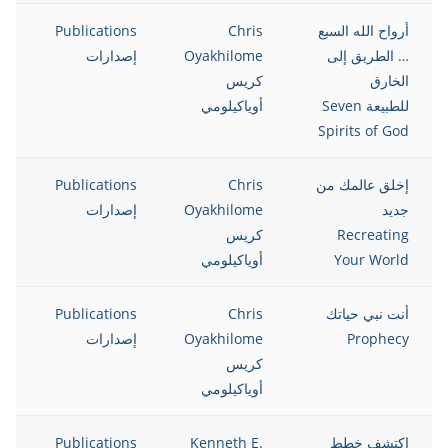
أرواح الله السبع
Chris
Publications
12
… الطريق إلى
Oyakhilome
إصدارات
الخارق
كريس
للطبيعة Seven
أوياكيلومي
Spirits of God
إخلق عالمك من
Chris
Publications
12
جديد
Oyakhilome
إصدارات
Recreating
كريس
Your World
أوياكيلومي
أنت نبي حياتك
Chris
Publications
12
Prophecy
Oyakhilome
إصدارات
كريس
أوياكيلومي
إكتشف خطط
Kenneth E.
Publications
12