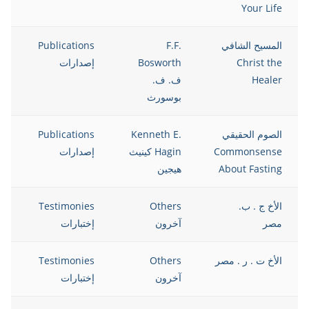
Your Life
المسيح الشافي
F.F.
Publications
12
Christ the
Bosworth
إصدارات
Healer
ف. ف.
بوسورث
الصوم الحقيقي
Kenneth E.
Publications
12
Commonsense
Hagin كينيث
إصدارات
About Fasting
هيجين
الأخ ج . ب.
Others
Testimonies
12
مصر
آخرون
إختبارات
الأخ ت . ر . مصر
Others
Testimonies
12
آخرون
إختبارات