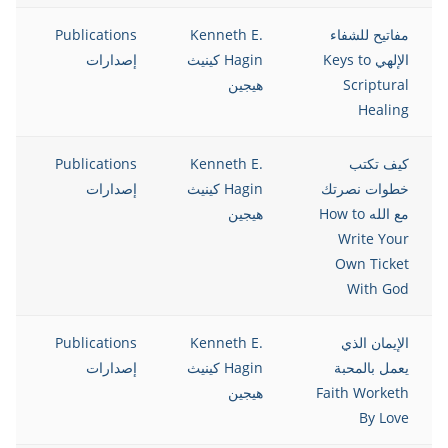
مفاتيح للشفاء
Kenneth E.
Publications
12
الإلهي Keys to
Hagin كينيث
إصدارات
Scriptural
هيجين
Healing
كيف تكتب
Kenneth E.
Publications
12
خطوات نصرتك
Hagin كينيث
إصدارات
مع الله How to
هيجين
Write Your
Own Ticket
With God
الإيمان الذي
Kenneth E.
Publications
12
يعمل بالمحبة
Hagin كينيث
إصدارات
Faith Worketh
هيجين
By Love