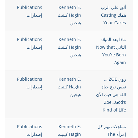
ألق على الرب
Kenneth E.
Publications
12
همك Casting
Hagin كينيث
إصدارات
Your Cares
هيجين
ماذا بعد الميلاد
Kenneth E.
Publications
12
الثاني Now that
Hagin كينيث
إصدارات
You’re Born
هيجين
Again
زوي ZOE …
Kenneth E.
Publications
12
نفس نوع حياة
Hagin كينيث
إصدارات
الله هي فيك الآن
هيجين
Zoe…God’s
Kind of Life
تساؤلات تهم كل
Kenneth E.
Publications
12
إمرأة The
Hagin كينيث
إصدارات