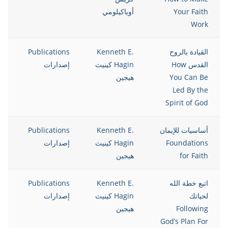
Your Faith
أوياكيلومي
Work
القيادة بالروح
Kenneth E.
Publications
12
القدس How
Hagin كينيث
إصدارات
You Can Be
هيجين
Led By the
Spirit of God
أساسيات للإيمان
Kenneth E.
Publications
12
Foundations
Hagin كينيث
إصدارات
for Faith
هيجين
اتبع خطة الله
Kenneth E.
Publications
12
لحياتك
Hagin كينيث
إصدارات
Following
هيجين
God’s Plan For