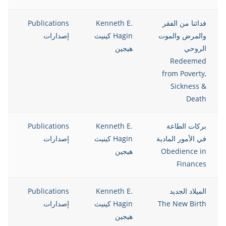
فدائنا من الفقر
Kenneth E.
Publications
12
والمرض والموت
Hagin كينيث
إصدارات
الروحي
هيجين
Redeemed
from Poverty,
Sickness &
Death
بركات الطاعة
Kenneth E.
Publications
12
في الأمور المادية
Hagin كينيث
إصدارات
Obedience in
هيجين
Finances
الميلاد الجديد
Kenneth E.
Publications
12
The New Birth
Hagin كينيث
إصدارات
هيجين