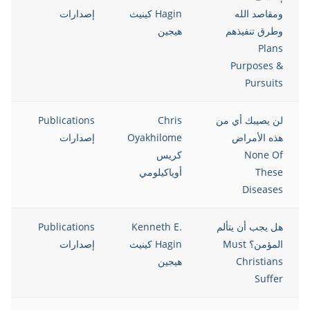
ومقاصد الله
Hagin كينيث
إصدارات
وطرق تنفيذهم
هيجين
Plans
Purposes &
Pursuits
لن يصيبك أي من
Chris
Publications
12
هذه الأمراض
Oyakhilome
إصدارات
None Of
كريس
These
أوياكيلومي
Diseases
هل يجب أن يتألم
Kenneth E.
Publications
12
المؤمن؟ Must
Hagin كينيث
إصدارات
Christians
هيجين
Suffer