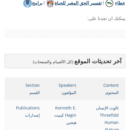
عطاء
l
تفسير الحق المغير للحياة
l
برامج
يمكنك ان تجدنا على:
آخر تحديثات الموقع
(كل الأقسام والصفحات)
e
Section
Speakers
Content
المحتوى
المؤلفون
القسم
ال
ثالوث الإنسان
Kenneth E.
Publications
12
Threefold
Hagin كينيث
إصدارات
Human
هيجين
Nature