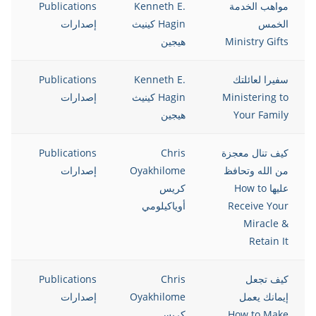
مواهب الخدمة
Kenneth E.
Publications
12
الخمس
Hagin كينيث
إصدارات
Ministry Gifts
هيجين
سفيرا لعائلتك
Kenneth E.
Publications
12
Ministering to
Hagin كينيث
إصدارات
Your Family
هيجين
كيف تنال معجزة
Chris
Publications
12
من الله وتحافظ
Oyakhilome
إصدارات
عليها How to
كريس
Receive Your
أوياكيلومي
Miracle &
Retain It
كيف تجعل
Chris
Publications
12
إيمانك يعمل
Oyakhilome
إصدارات
How to Make
كريس