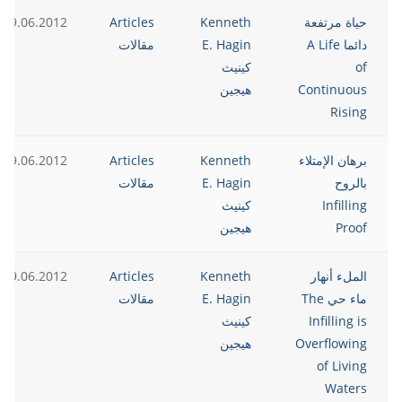
حياة مرتفعة
Kenneth
Articles
19.06.2012
دائما A Life
E. Hagin
مقالات
of
كينيث
Continuous
هيجين
Rising
برهان الإمتلاء
Kenneth
Articles
19.06.2012
بالروح
E. Hagin
مقالات
Infilling
كينيث
Proof
هيجين
الملء أنهار
Kenneth
Articles
19.06.2012
ماء حي The
E. Hagin
مقالات
Infilling is
كينيث
Overflowing
هيجين
of Living
Waters