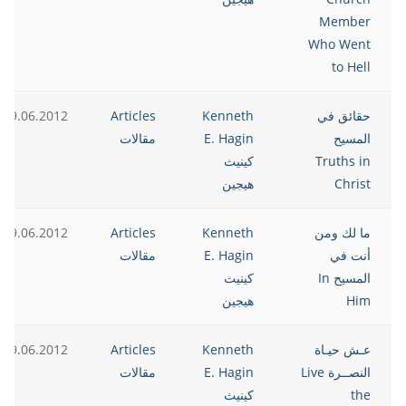
Member
Who Went
to Hell
حقائق في
Kenneth
Articles
19.06.2012
المسيح
E. Hagin
مقالات
Truths in
كينيث
Christ
هيجين
ما لك ومن
Kenneth
Articles
19.06.2012
أنت في
E. Hagin
مقالات
المسيح In
كينيث
Him
هيجين
عـش حيـاة
Kenneth
Articles
19.06.2012
النصــرة Live
E. Hagin
مقالات
the
كينيث