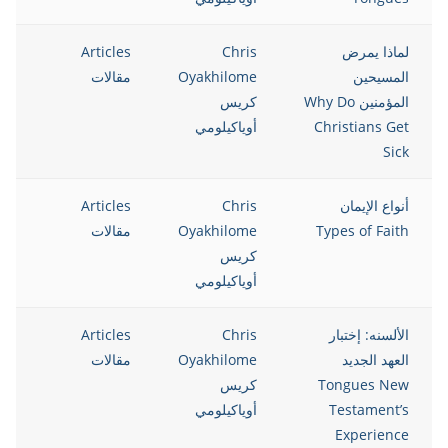
لماذا يمرض
Chris
Articles
12
المسيحين
Oyakhilome
مقالات
المؤمنين Why Do
كريس
Christians Get
أوياكيلومي
Sick
أنواع الإيمان
Chris
Articles
12
Types of Faith
Oyakhilome
مقالات
كريس
أوياكيلومي
الألسنه: إختبار
Chris
Articles
12
العهد الجديد
Oyakhilome
مقالات
Tongues New
كريس
Testament’s
أوياكيلومي
Experience