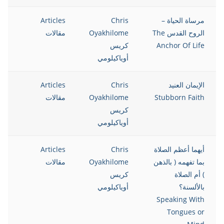
مرساة الحياة –
Chris
Articles
12
الروح القدس The
Oyakhilome
مقالات
Anchor Of Life
كريس
أوياكيلومي
الإيمان العنيد
Chris
Articles
12
Stubborn Faith
Oyakhilome
مقالات
كريس
أوياكيلومي
أيهما أعظم الصلاة
Chris
Articles
12
بما تفهمه ( بالذهن
Oyakhilome
مقالات
) أم الصلاة
كريس
بالألسنة؟
أوياكيلومي
Speaking With
Tongues or