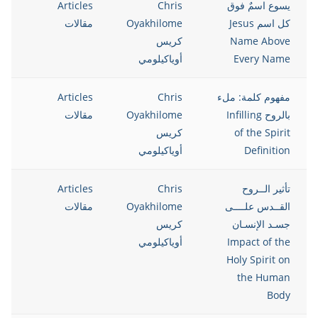
يسوع اسمٌ فوق
Chris
Articles
12
كل اسم Jesus
Oyakhilome
مقالات
Name Above
كريس
Every Name
أوياكيلومي
مفهوم كلمة: ملء
Chris
Articles
12
بالروح Infilling
Oyakhilome
مقالات
of the Spirit
كريس
Definition
أوياكيلومي
تأثير الــروح
Chris
Articles
12
القــدس علــــى
Oyakhilome
مقالات
جسـد الإنسـان
كريس
Impact of the
أوياكيلومي
Holy Spirit on
the Human
Body