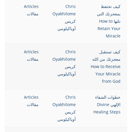
كيف تحتفظ
Chris
Articles
12
بمعجزتك التي
Oyakhilome
مقالات
نلتها How to
كريس
Retain Your
أوياكيلومي
Miracle
كيف تستقبل
Chris
Articles
12
معجزتك من الله
Oyakhilome
مقالات
How to Receive
كريس
Your Miracle
أوياكيلومي
from God
خطوات الشفاء
Chris
Articles
12
الإلهي Divine
Oyakhilome
مقالات
Healing Steps
كريس
أوياكيلومي