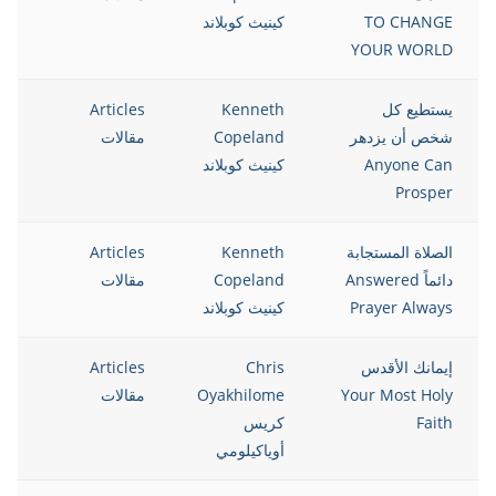
TO CHANGE
كينيث كوبلاند
YOUR WORLD
يستطيع كل
Kenneth
Articles
12
شخص أن يزدهر
Copeland
مقالات
Anyone Can
كينيث كوبلاند
Prosper
الصلاة المستجابة
Kenneth
Articles
12
دائماً Answered
Copeland
مقالات
Prayer Always
كينيث كوبلاند
إيمانك الأقدس
Chris
Articles
12
Your Most Holy
Oyakhilome
مقالات
Faith
كريس
أوياكيلومي