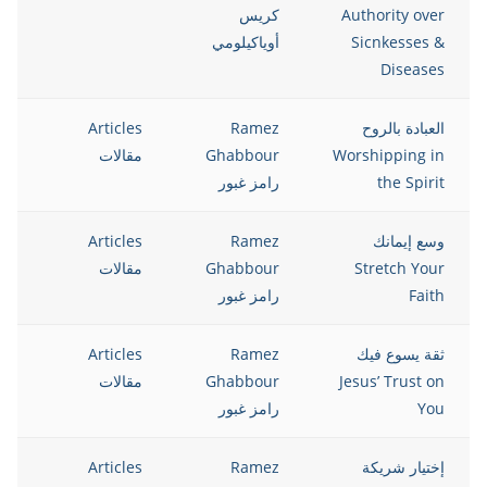
Authority over
كريس
Sicnkesses &
أوياكيلومي
Diseases
العبادة بالروح
Ramez
Articles
12
Worshipping in
Ghabbour
مقالات
the Spirit
رامز غبور
وسع إيمانك
Ramez
Articles
12
Stretch Your
Ghabbour
مقالات
Faith
رامز غبور
ثقة يسوع فيك
Ramez
Articles
12
Jesus’ Trust on
Ghabbour
مقالات
You
رامز غبور
إختيار شريكة
Ramez
Articles
12