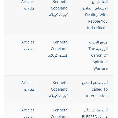
التعامل مع
Kenneth
Articles
12
الاشخاص الحادين
Copeland
مقالات
Dealing With
كينيث كوبلاند
People You
Find Difficult
مدفع الحرب
Kenneth
Articles
12
الروحية The
Copeland
مقالات
Canon Of
كينيث كوبلاند
Spiritual
Warfare
أنت مدعو للتشفع
Kenneth
Articles
12
Called To
Copeland
مقالات
Intercession
كينيث كوبلاند
أنت مبارك لتغَّير
Kenneth
Articles
12
عالمك BLESSED
Copeland
مقالات