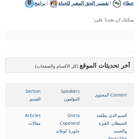
عطاء
l
تفسير الحق المغير للحياة
l
برامج
يمكنك ان تجدنا على:
آخر تحديثات الموقع
(كل الأقسام والصفحات)
te
Section
Speakers
Content المحتوى
المؤلفون
القسم
الت
السم الذى يطلقة
Gloria
Articles
12
الشيطان: الغيرة
Copeland
مقالات
والحسد
جلوريا كوبلاند
Envy:The