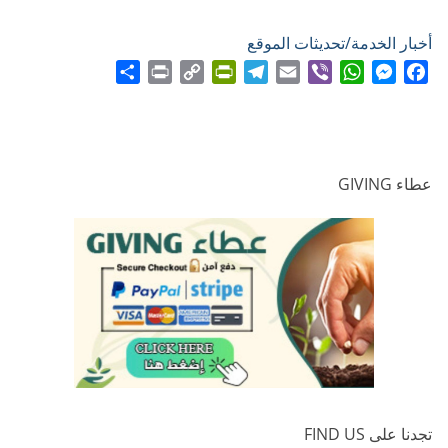
أخبار الخدمة/تحديثات الموقع
Share
Print
PrintFriendly
Copy
Telegram
Email
WhatsApp
Viber
Messenger
Facebook
Link
عطاء GIVING
تجدنا على FIND US