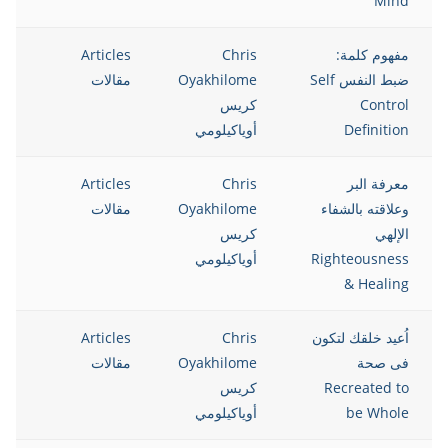
Mind
مفهوم كلمة:
Chris
Articles
12
ضبط النفس Self
Oyakhilome
مقالات
Control
كريس
Definition
أوياكيلومي
معرفة البر
Chris
Articles
12
وعلاقته بالشفاء
Oyakhilome
مقالات
الإلهي
كريس
Righteousness
أوياكيلومي
& Healing
اُعيد خلقك لتكون
Chris
Articles
12
فى صحة
Oyakhilome
مقالات
Recreated to
كريس
be Whole
أوياكيلومي