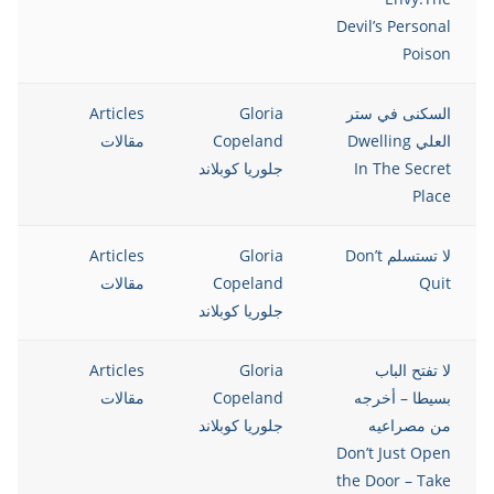
Devil’s Personal
Poison
السكنى في ستر
Gloria
Articles
12
العلي Dwelling
Copeland
مقالات
In The Secret
جلوريا كوبلاند
Place
لا تستسلم Don’t
Gloria
Articles
12
Quit
Copeland
مقالات
جلوريا كوبلاند
لا تفتح الباب
Gloria
Articles
12
بسيطا – أخرجه
Copeland
مقالات
من مصراعيه
جلوريا كوبلاند
Don’t Just Open
the Door – Take