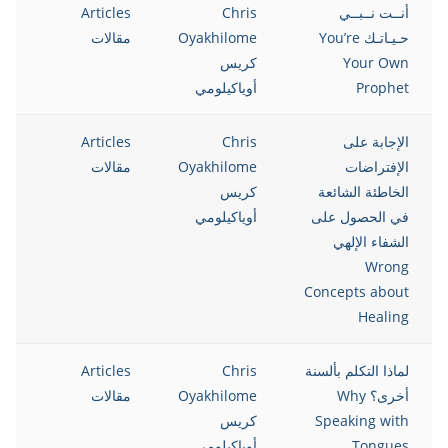
أنــت نــبــي
Chris
Articles
12
حـيـاتـك You’re
Oyakhilome
مقالات
Your Own
كريس
Prophet
أوياكيلومي
الإجابة على
Chris
Articles
12
الإفتراضات
Oyakhilome
مقالات
الخاطئة الشائعة
كريس
في الحصول على
أوياكيلومي
الشفاء الإلهي
Wrong
Concepts about
Healing
لماذا التكلم بألسنة
Chris
Articles
12
أخرى؟ Why
Oyakhilome
مقالات
Speaking with
كريس
Tongues
أوياكيلومي