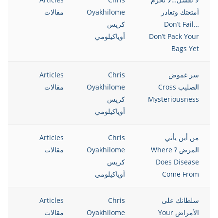
أمتعتك وتغادر
Oyakhilome
مقالات
Don’t Fail…
كريس
Don’t Pack Your
أوياكيلومي
Bags Yet
سر غموض
Chris
Articles
12
الصليب Cross
Oyakhilome
مقالات
Mysteriousness
كريس
أوياكيلومي
من أين يأتي
Chris
Articles
12
المرض ? Where
Oyakhilome
مقالات
Does Disease
كريس
Come From
أوياكيلومي
سلطانك على
Chris
Articles
12
الأمراض Your
Oyakhilome
مقالات