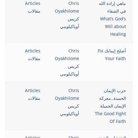
ماهي إرادة الله
Chris
Articles
12
في الشفاء
Oyakhilome
مقالات
What’s God’s
كريس
Will about
أوياكيلومي
Healing
أصلح إيمانك Fix
Chris
Articles
12
Your Faith
Oyakhilome
مقالات
كريس
أوياكيلومي
حرب الإيمان
Chris
Articles
12
الحسنة..معركة
Oyakhilome
مقالات
الإيمان الجميلة
كريس
The Good Fight
أوياكيلومي
Of Faith
لا تفشل…لا تحزم
Chris
Articles
12