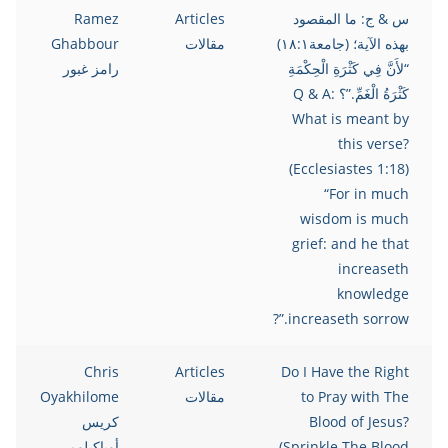
س & ج: ما المقصود
Articles
Ramez
بهذه الآية؛ (جامعة١٨:١)
مقالات
Ghabbour
“لأَنَّ فِي كَثْرَةِ الْحِكْمَةِ
رامز غبور
كَثْرَةُ الْغَمِّ.”؟ Q & A:
What is meant by
this verse?
(Ecclesiastes 1:18)
“For in much
wisdom is much
grief: and he that
increaseth
knowledge
increaseth sorrow.”?
Chris
Articles
Do I Have the Right
to Pray with The
مقالات
Oyakhilome
Blood of Jesus?
كريس
(Sprinkle The Blood
أوياكيلومي