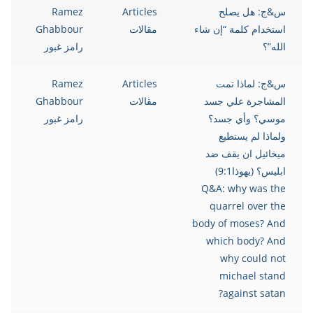
س&ج: هل يصلح
Articles
Ramez
استخدام كلمة “إن شاء
مقالات
Ghabbour
الله”؟
رامز غبور
س&ج: لماذا تمت
Articles
Ramez
المشاجرة علي جسد
مقالات
Ghabbour
موسي؟ وأي جسد؟
رامز غبور
ولماذا لم يستطيع
ميخائيل ان يقف ضد
ابليس؟ (يهوذا9:1)
Q&A: why was the
quarrel over the
body of moses? And
which body? And
why could not
michael stand
against satan?