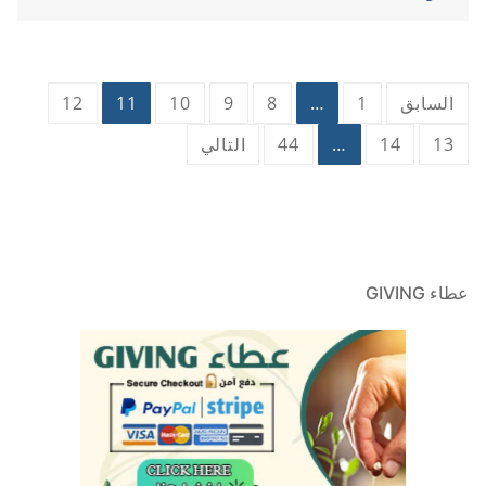
تعدد
السابق
1
…
8
9
10
11
12
صفحات
13
14
…
44
التالي
المقالات
عطاء GIVING