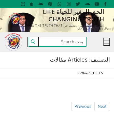
لتجاوز
الحق المغير للحياة LIFE
لى
CHANGING TRUTH
لمحتوى
اعرف الحقيقة التي تجعلك حراً KNOW THE TRUTH THAT
MAKES YOU FREE
البحث
عن:
التصنيف:
Articles مقالات
ARTICLES مقالات
Previous
Next