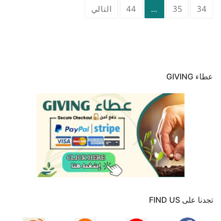
صفحات
34
35
…
44
التالي
المقالات
عطاء GIVING
تجدنا على FIND US