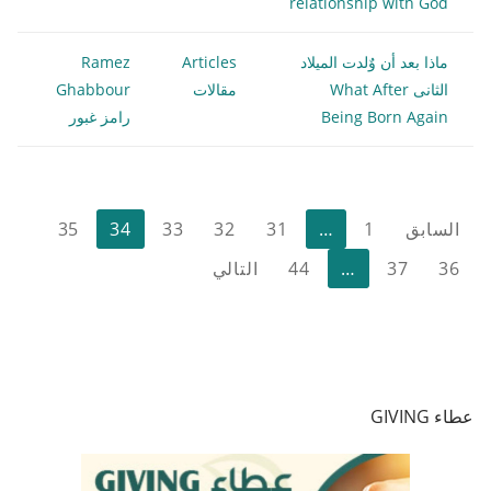
relationship with God
ماذا بعد أن وٌلدت الميلاد
Articles
Ramez
الثانى What After
مقالات
Ghabbour
Being Born Again
رامز غبور
تعدد
السابق
1
…
31
32
33
34
35
صفحات
36
37
…
44
التالي
المقالات
عطاء GIVING