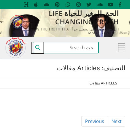
لتجاوز
الحق المغير للحياة LIFE
لى
CHANGING TRUTH
لمحتوى
اعرف الحقيقة التي تجعلك حراً KNOW THE TRUTH THAT
MAKES YOU FREE
البحث
عن:
التصنيف:
Articles مقالات
ARTICLES مقالات
Previous
Next