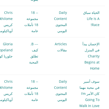
الحياة سباق
Daily
-- 18
Chris
Life Is A
Content
مجموعة
khilome
Race!
المحتوى
18 تأملات
كريس
اليومي
عامة
أوياكيلوم
الإحسان يبدأ
Articles
--- B.
Gloria
في المنزل
مقالات
كيف
opeland
Charity
تطلق
جلوريا كوب
Begins at
المحبة
Home
سوف أسير
Daily
-- 18
Chris
في محبة مهما
Content
مجموعة
khilome
كان الأمر I’m
المحتوى
18 تأملات
كريس
Going To
اليومي
عامة
أوياكيلوم
Walk In Love