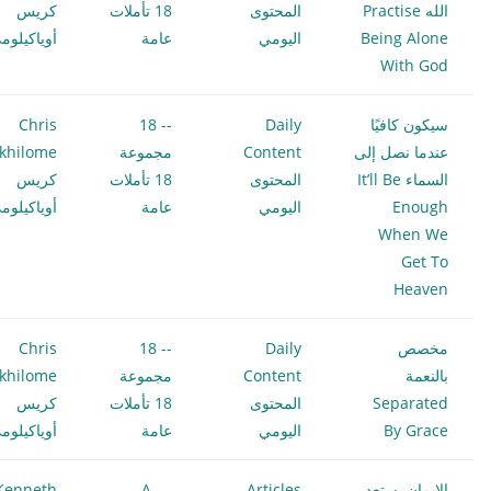
الله Practise
المحتوى
18 تأملات
كريس
Being Alone
اليومي
عامة
أوياكيلوم
With God
سيكون كافيًا
Daily
-- 18
Chris
عندما نصل إلى
Content
مجموعة
khilome
السماء It’ll Be
المحتوى
18 تأملات
كريس
Enough
اليومي
عامة
أوياكيلوم
When We
Get To
Heaven
مخصص
Daily
-- 18
Chris
بالنعمة
Content
مجموعة
khilome
Separated
المحتوى
18 تأملات
كريس
By Grace
اليومي
عامة
أوياكيلوم
الإيمان يستعد
Articles
--- A.
Kenneth