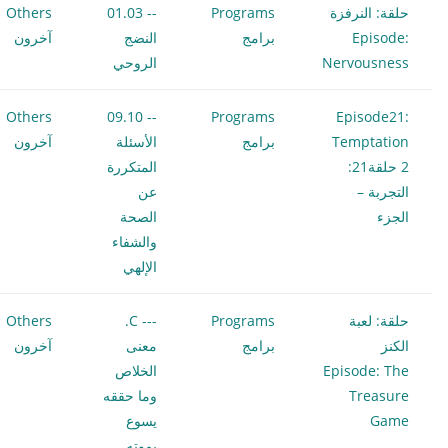
حلقة: النرفزة
Programs
-- 01.03
Others
Episode:
برامج
النضج
آخرون
Nervousness
الروحي
Others
-- 09.10
Programs
Episode21:
Temptation
برامج
الأسئلة
آخرون
2 حلقة21:
المتكررة
التجربة –
عن
الجزء
الصحة
والشفاء
الإلهي
حلقة: لعبة
Programs
--- C.
Others
الكنز
برامج
معنى
آخرون
Episode: The
الخلاص
Treasure
وما حققه
Game
يسوع
بموته