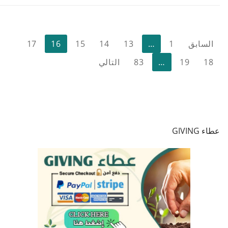
تعدد
السابق
1
…
13
14
15
16
17
صفحات
18
19
…
83
التالي
المقالات
عطاء GIVING