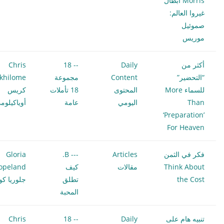
Morris أبطال
غيروا العالم:
صموئيل
موريس
أكثر من
Daily
-- 18
Chris
“التحضير”
Content
مجموعة
khilome
للسماء More
المحتوى
18 تأملات
كريس
Than
اليومي
عامة
أوياكيلوم
‘Preparation’
For Heaven
فكر في الثمن
Articles
--- B.
Gloria
Think About
مقالات
كيف
opeland
the Cost
تطلق
جلوريا كوب
المحبة
تنبيه هام على
Daily
-- 18
Chris