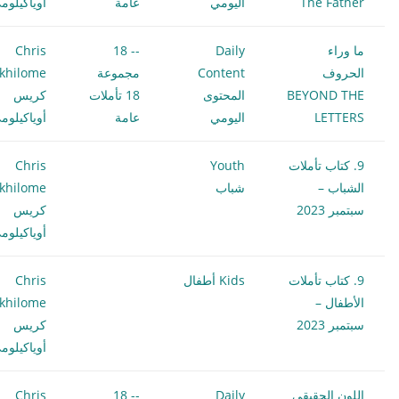
The Father
اليومي
عامة
أوياكيلوم
ما وراء
Daily
-- 18
Chris
الحروف
Content
مجموعة
khilome
BEYOND THE
المحتوى
18 تأملات
كريس
LETTERS
اليومي
عامة
أوياكيلوم
9. كتاب تأملات
Youth
Chris
الشباب –
شباب
khilome
سبتمبر 2023
كريس
أوياكيلوم
9. كتاب تأملات
Kids أطفال
Chris
الأطفال –
khilome
سبتمبر 2023
كريس
أوياكيلوم
اللون الحقيقي
Daily
-- 18
Chris