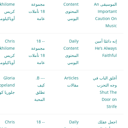
الموسيقى An
Content
مجموعة
khilome
Important
المحتوى
18 تأملات
كريس
Caution On
اليومي
عامة
أوياكيلوم
Music
إنه دائمًا أمين
Daily
-- 18
Chris
He’s Always
Content
مجموعة
khilome
Faithful
المحتوى
18 تأملات
كريس
اليومي
عامة
أوياكيلوم
أغلق الباب في
Articles
--- B.
Gloria
وجه التحزب
مقالات
كيف
opeland
Shut The
تطلق
جلوريا كوب
Door on
المحبة
Strife
اجعل عقلك
Daily
-- 18
Chris