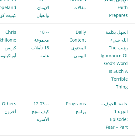
Faith
مقالات
الإيمان
opeland
Prepares
والعيان
كينيث كوبل
الجهل بكلمة
Daily
-- 18
Chris
الله شيء
Content
مجموعة
khilome
رهيب The
المحتوى
18 تأملات
كريس
Ignorance Of
اليومي
عامة
أوياكيلوم
God’s Word
Is Such A
Terrible
Thing
حلقة: الخوف –
Programs
-- 12.03
Others
الجزء 1
برامج
كيف تنجح
آخرون
Episode:
الأسرة
Fear – Part