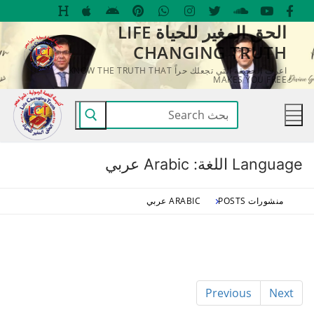
لتجاوز
الحق المغير للحياة LIFE
لى
CHANGING TRUTH
لمحتوى
اعرف الحقيقة التي تجعلك حراً KNOW THE TRUTH THAT
MAKES YOU FREE
البحث
عن:
Language اللغة:
Arabic عربي
منشورات POSTS
ARABIC عربي
Previous
Next