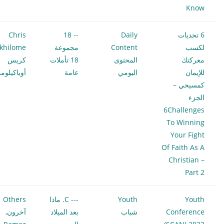
Know
6 تحديات
Daily
-- 18
Chris
لكسب
Content
مجموعة
khilome
معركتك
المحتوى
18 تأملات
كريس
للإيمان
اليومي
عامة
أوياكيلوم
كمسيحي –
الجزء
6Challenges
To Winning
Your Fight
Of Faith As A
Christian –
Part 2
Youth
Youth
--- C. ماذا
Others
Conference
شباب
بعد الميلاد
آخرون
,