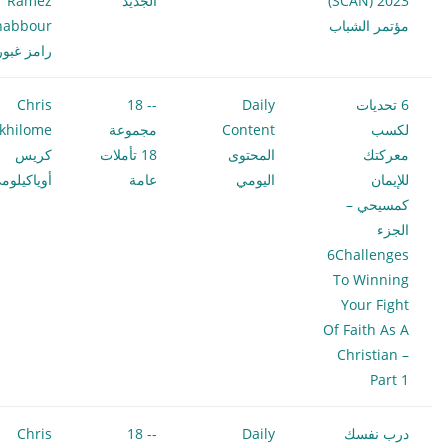
(SCAN) 2023
الجديد
Ramez
مؤتمر الشباب
habbour
رامز غبور
6 تحديات
Daily
-- 18
Chris
لكسب
Content
مجموعة
khilome
معركتك
المحتوى
18 تأملات
كريس
للإيمان
اليومي
عامة
أوياكيلوم
كمسيحي –
الجزء
6Challenges
To Winning
Your Fight
Of Faith As A
Christian –
Part 1
درب نفسك
Daily
-- 18
Chris