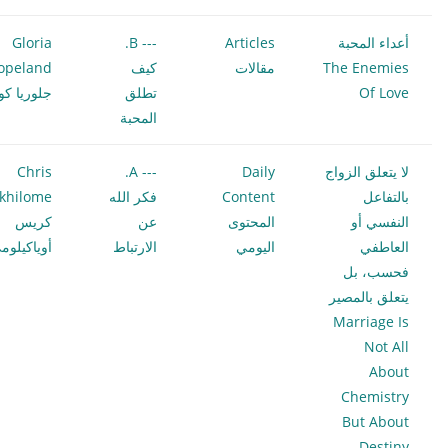
أعداء المحبة
Articles
--- B.
Gloria
The Enemies
مقالات
كيف
opeland
Of Love
تطلق
جلوريا كوب
المحبة
لا يتعلق الزواج
Daily
--- A.
Chris
بالتفاعل
Content
فكر الله
khilome
النفسي أو
المحتوى
عن
كريس
العاطفي
اليومي
الارتباط
أوياكيلوم
فحسب، بل
يتعلق بالمصير
Marriage Is
Not All
About
Chemistry
But About
Destiny