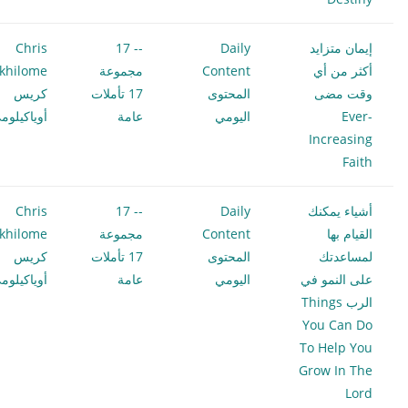
إيمان متزايد
Daily
-- 17
Chris
أكثر من أي
Content
مجموعة
khilome
وقت مضى
المحتوى
17 تأملات
كريس
Ever-
اليومي
عامة
أوياكيلوم
Increasing
Faith
أشياء يمكنك
Daily
-- 17
Chris
القيام بها
Content
مجموعة
khilome
لمساعدتك
المحتوى
17 تأملات
كريس
على النمو في
اليومي
عامة
أوياكيلوم
الرب Things
You Can Do
To Help You
Grow In The
Lord