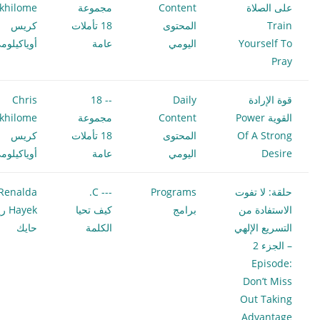
على الصلاة
Content
مجموعة
khilome
Train
المحتوى
18 تأملات
كريس
Yourself To
اليومي
عامة
أوياكيلوم
Pray
قوة الإرادة
Daily
-- 18
Chris
القوية Power
Content
مجموعة
khilome
Of A Strong
المحتوى
18 تأملات
كريس
Desire
اليومي
عامة
أوياكيلوم
حلقة: لا تفوت
Programs
--- C.
Renalda
الاستفادة من
برامج
كيف تحيا
Hayek
التسريع الإلهي
الكلمة
حايك
– الجزء 2
Episode:
Don’t Miss
Out Taking
Advantage