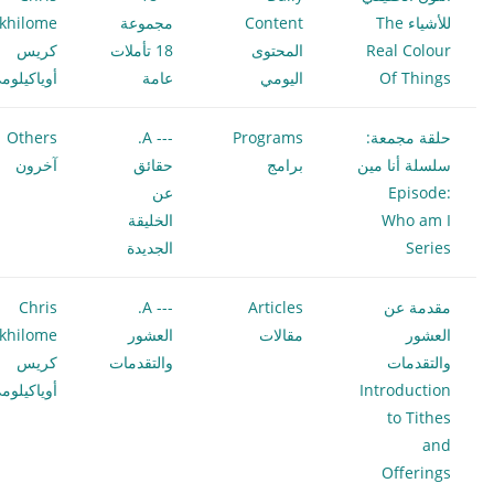
للأشياء The
Content
مجموعة
khilome
Real Colour
المحتوى
18 تأملات
كريس
Of Things
اليومي
عامة
أوياكيلوم
حلقة مجمعة:
Programs
--- A.
Others
سلسلة أنا مين
برامج
حقائق
آخرون
Episode:
عن
Who am I
الخليقة
Series
الجديدة
مقدمة عن
Articles
--- A.
Chris
العشور
مقالات
العشور
khilome
والتقدمات
والتقدمات
كريس
Introduction
أوياكيلوم
to Tithes
and
Offerings