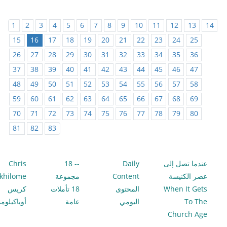
1
2
3
4
5
6
7
8
9
10
11
12
13
14
15
16
17
18
19
20
21
22
23
24
25
26
27
28
29
30
31
32
33
34
35
36
37
38
39
40
41
42
43
44
45
46
47
48
49
50
51
52
53
54
55
56
57
58
59
60
61
62
63
64
65
66
67
68
69
70
71
72
73
74
75
76
77
78
79
80
81
82
83
عندما تصل إلى
Daily
-- 18
Chris
عصر الكنيسة
Content
مجموعة
khilome
When It Gets
المحتوى
18 تأملات
كريس
To The
اليومي
عامة
أوياكيلوم
Church Age