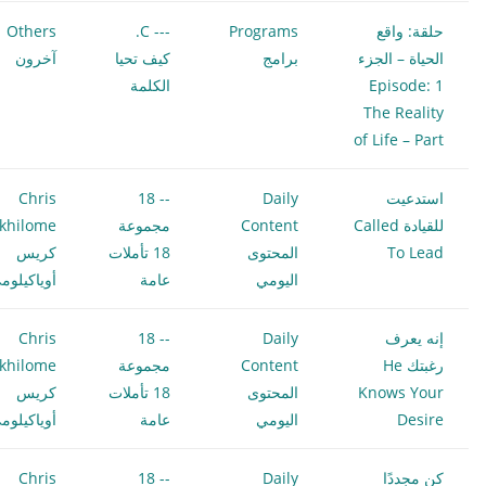
حلقة: واقع
Programs
--- C.
Others
الحياة – الجزء
برامج
كيف تحيا
آخرون
1 Episode:
الكلمة
The Reality
of Life – Part
استدعيت
Daily
-- 18
Chris
للقيادة Called
Content
مجموعة
khilome
To Lead
المحتوى
18 تأملات
كريس
اليومي
عامة
أوياكيلوم
إنه يعرف
Daily
-- 18
Chris
رغبتك He
Content
مجموعة
khilome
Knows Your
المحتوى
18 تأملات
كريس
Desire
اليومي
عامة
أوياكيلوم
كن مجددًا
Daily
-- 18
Chris