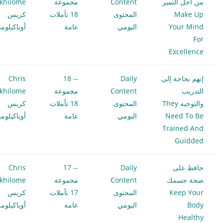
من أجل التميز
Content
مجموعة
khilome
Make Up
المحتوى
18 تأملات
كريس
Your Mind
اليومي
عامة
أوياكيلوم
For
Excellence
إنهم بحاجة إلى
Daily
-- 18
Chris
التدريب
Content
مجموعة
khilome
والتوجيه They
المحتوى
18 تأملات
كريس
Need To Be
اليومي
عامة
أوياكيلوم
Trained And
Guidded
حافظ على
Daily
-- 17
Chris
صحة جسمك
Content
مجموعة
khilome
Keep Your
المحتوى
17 تأملات
كريس
Body
اليومي
عامة
أوياكيلوم
Healthy