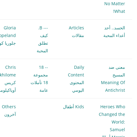
No Matter
What!
الحسد.. أحد
Articles
--- B.
Gloria
أعداء المحبة
مقالات
كيف
opeland
تطلق
جلوريا كوب
المحبة
معنى ضد
Daily
-- 18
Chris
المسيح
Content
مجموعة
khilome
Meaning Of
المحتوى
18 تأملات
كريس
Antichrist
اليومي
عامة
أوياكيلوم
Heroes Who
Kids أطفال
Others
Changed the
آخرون
World:
Samuel