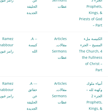
الجزء 3
Sermons
عن
رامز غبور
Prophets,
عظات
الخليقة
Kings, &
الجديدة
Priests of God
– Part
الكنيسة ملء
Articles
-- A.
Ramez
المسيح – الجزء
مقالات
,
كنيسة
habbour
4 The Church,
Sermons
الله
رامز غبور
the Fullness
عظات
of Christ –
Part
أنبياء ملوك
Articles
--- A.
Ramez
وكهنة لله –
مقالات
,
حقائق
habbour
الجزء 2
Sermons
عن
رامز غبور
Prophets,
عظات
الخليقة
Kings, &
الجديدة