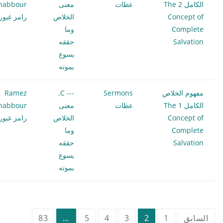
الكامل 2 The
عظات
معنى
habbour
Concept of
الخلاص
رامز غبور
Complete
وما
Salvation
حققه
يسوع
بموته
مفهوم الخلاص
Sermons
--- C.
Ramez
الكامل 1 The
عظات
معنى
habbour
Concept of
الخلاص
رامز غبور
Complete
وما
Salvation
حققه
يسوع
بموته
تعدد
السابق
1
2
3
4
5
…
83