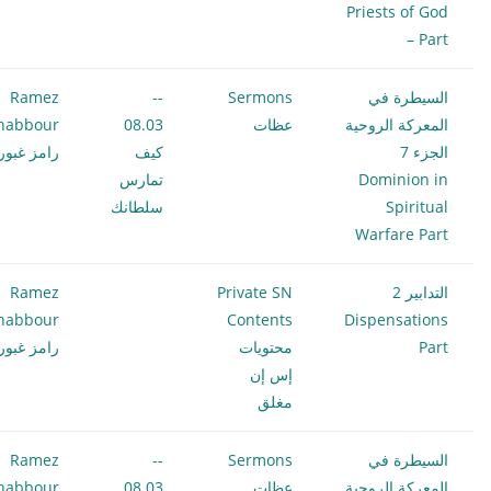
Priests of God
– Part
السيطرة في
Sermons
--
Ramez
المعركة الروحية
عظات
08.03
habbour
الجزء 7
كيف
رامز غبور
Dominion in
تمارس
Spiritual
سلطانك
Warfare Part
التدابير 2
Private SN
Ramez
habbour
Contents
Dispensations
Part
محتويات
رامز غبور
إس إن
مغلق
السيطرة في
Sermons
--
Ramez
المعركة الروحية
عظات
08.03
habbour