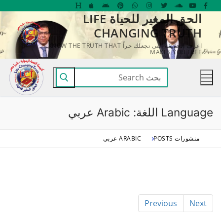
لتجاوز
الحق المغير للحياة LIFE
لى
CHANGING TRUTH
لمحتوى
اعرف الحقيقة التي تجعلك حراً KNOW THE TRUTH THAT
MAKES YOU FREE
البحث
عن:
Language اللغة:
Arabic عربي
منشورات POSTS
ARABIC عربي
Previous
Next