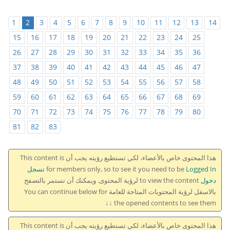
1
2
3
4
5
6
7
8
9
10
11
12
13
14
15
16
17
18
19
20
21
22
23
24
25
26
27
28
29
30
31
32
33
34
35
36
37
38
39
40
41
42
43
44
45
46
47
48
49
50
51
52
53
54
55
56
57
58
59
60
61
62
63
64
65
66
67
68
69
70
71
72
73
74
75
76
77
78
79
80
81
82
83
هذا المحتوى خاص بالأعضاء، لكي تستطيع رؤيته يجب أن This content is
for members only, so to see it you need to be
Logged In تسجل
دخول
to view the content لرؤية المحتوى. ويمكنك أن تستمر بالتصفح
بالاسفل لرؤية المحتويات المتاحة للعامة You can continue below for
the opened contents to see them ↓↓
هذا المحتوى خاص بالأعضاء، لكي تستطيع رؤيته يجب أن This content is