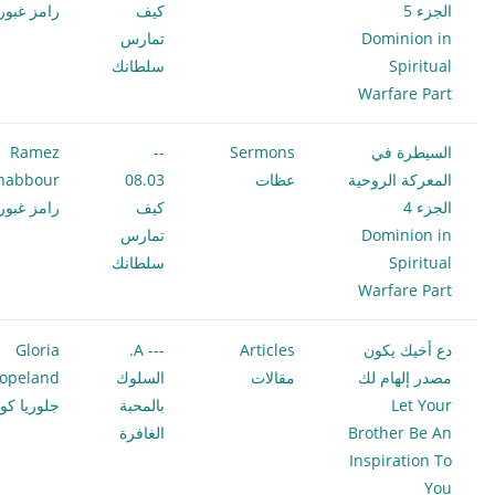
الجزء 5
كيف
رامز غبور
Dominion in
تمارس
Spiritual
سلطانك
Warfare Part
السيطرة في
Sermons
--
Ramez
المعركة الروحية
عظات
08.03
habbour
الجزء 4
كيف
رامز غبور
Dominion in
تمارس
Spiritual
سلطانك
Warfare Part
دع أخيك يكون
Articles
--- A.
Gloria
مصدر إلهام لك
مقالات
السلوك
opeland
Let Your
بالمحبة
جلوريا كوب
Brother Be An
الغافرة
Inspiration To
You