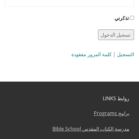
تذكرني
التسجيل
|
كلمة المرور مفقودة
روابط LINKS
برامج Programs
مدرسة الكتاب المقدس Bible School