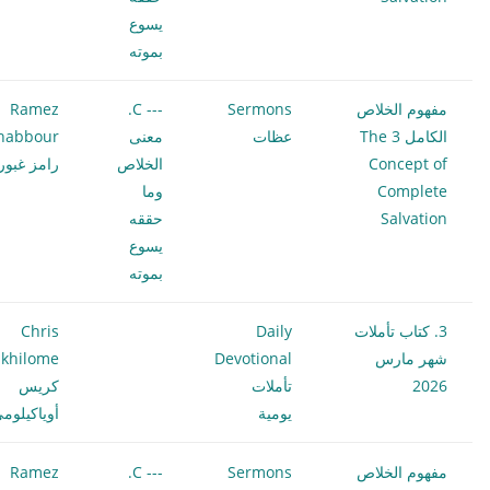
يسوع
بموته
مفهوم الخلاص
Sermons
--- C.
Ramez
الكامل 3 The
عظات
معنى
habbour
Concept of
الخلاص
رامز غبور
Complete
وما
Salvation
حققه
يسوع
بموته
3. كتاب تأملات
Daily
Chris
شهر مارس
Devotional
khilome
2026
تأملات
كريس
يومية
أوياكيلوم
مفهوم الخلاص
Sermons
--- C.
Ramez