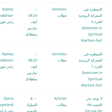
السيطرة في
Sermons
--
Ramez
المعركة الروحية
عظات
08.03
habbour
الجزء 2
كيف
رامز غبور
Dominion in
تمارس
Spiritual
سلطانك
Warfare Part
السيطرة في
Sermons
--
Ramez
المعركة الروحية
عظات
08.03
habbour
الجزء 1
كيف
رامز غبور
Dominion in
تمارس
Spiritual
سلطانك
Warfare Part
لا يوجد عذر
Articles
--- A.
Gloria
للحسد No
مقالات
السلوك
opeland
Excuse for
بالمحبة
جلوريا كوب