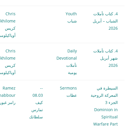
4. كتاب تأملات
Youth
Chris
الشباب – أبريل
شباب
khilome
2026
كريس
أوياكيلوم
4. كتاب تأملات
Daily
Chris
شهر أبريل
Devotional
khilome
2026
تأملات
كريس
يومية
أوياكيلوم
السيطرة في
Sermons
--
Ramez
المعركة الروحية
عظات
08.03
habbour
الجزء 3
كيف
رامز غبور
Dominion in
تمارس
Spiritual
سلطانك
Warfare Part