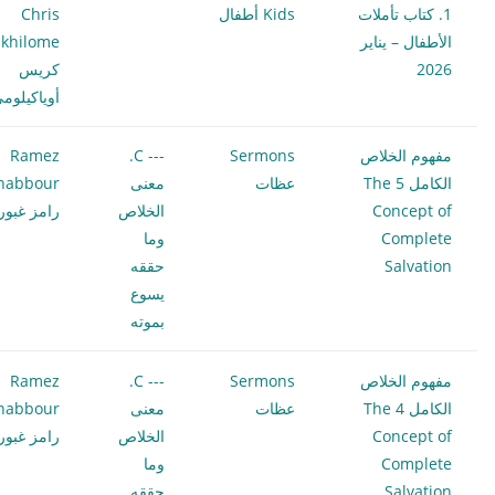
1. كتاب تأملات
Kids أطفال
Chris
الأطفال – يناير
khilome
2026
كريس
أوياكيلوم
مفهوم الخلاص
Sermons
--- C.
Ramez
الكامل 5 The
عظات
معنى
habbour
Concept of
الخلاص
رامز غبور
Complete
وما
Salvation
حققه
يسوع
بموته
مفهوم الخلاص
Sermons
--- C.
Ramez
الكامل 4 The
عظات
معنى
habbour
Concept of
الخلاص
رامز غبور
Complete
وما
Salvation
حققه