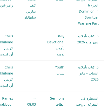
الجزء 6
كيف
رامز غبور
Dominion in
تمارس
Spiritual
سلطانك
Warfare Part
5. كتاب تأملات
Daily
Chris
شهر مايو 2026
Devotional
khilome
تأملات
كريس
يومية
أوياكيلوم
5. كتاب تأملات
Youth
Chris
الشباب – مايو
شباب
khilome
2026
كريس
أوياكيلوم
السيطرة في
Sermons
--
Ramez
المعركة الروحية
عظات
08.03
habbour