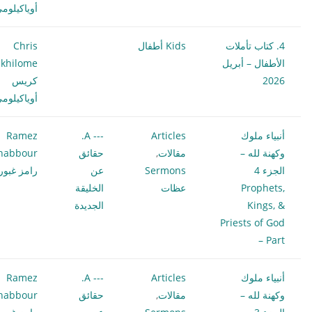
أوياكيلوم
4. كتاب تأملات
Kids أطفال
Chris
الأطفال – أبريل
khilome
2026
كريس
أوياكيلوم
أنبياء ملوك
Articles
--- A.
Ramez
وكهنة لله –
مقالات
,
حقائق
habbour
الجزء 4
Sermons
عن
رامز غبور
Prophets,
عظات
الخليقة
Kings, &
الجديدة
Priests of God
– Part
أنبياء ملوك
Articles
--- A.
Ramez
وكهنة لله –
مقالات
,
حقائق
habbour