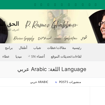
لتجاوز
لى
لمحتوى
الحق المغير للحيا
اعرف الحقيقة التي تجعلك حراً REE
رئيسية
مقالات/عظات
شباب
أطفال
برامج
لقاءات/تحديثات الموقع
أعضاء SN
ميديا
عطاء
Language اللغة:
Arabic عربي
منشورات POSTS
ARABIC عربي