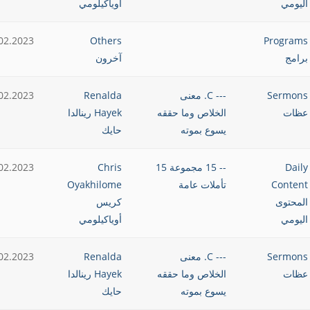
اليومي
أوياكيلومي
02.2023
Others
Programs
برامج
آخرون
Sermons
--- C. معنى
Renalda
02.2023
عظات
الخلاص وما حققه
Hayek رينالدا
يسوع بموته
حايك
Daily
-- 15 مجموعة 15
Chris
02.2023
Content
تأملات عامة
Oyakhilome
المحتوى
كريس
اليومي
أوياكيلومي
Sermons
--- C. معنى
Renalda
02.2023
عظات
الخلاص وما حققه
Hayek رينالدا
يسوع بموته
حايك