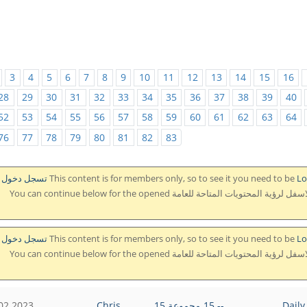
3
4
5
6
7
8
9
10
11
12
13
14
15
16
28
29
30
31
32
33
34
35
36
37
38
39
40
52
53
54
55
56
57
58
59
60
61
62
63
64
76
77
78
79
80
81
82
83
دخول
view the content لرؤية المحتوى. ويمكنك أن تستمر بالتصفح بالاسفل لرؤية المحتويات المتاحة للعامة You can continue below for the opened
دخول
view the content لرؤية المحتوى. ويمكنك أن تستمر بالتصفح بالاسفل لرؤية المحتويات المتاحة للعامة You can continue below for the opened
Daily
-- 15 مجموعة 15
Chris
02.2023