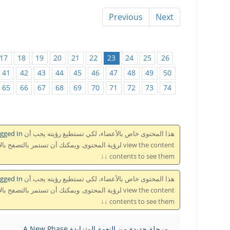
Previous
Next
17
18
19
20
21
22
23
24
25
26
41
42
43
44
45
46
47
48
49
50
65
66
67
68
69
70
71
72
73
74
هذا المحتوى خاص بالأعضاء، لكي تستطيع رؤيته يجب أن This content is for members only, so to see it you need to be
Logged In تسجل 
contents to see them ↓↓
هذا المحتوى خاص بالأعضاء، لكي تستطيع رؤيته يجب أن This content is for members only, so to see it you need to be
Logged In تسجل 
contents to see them ↓↓
مرحلة جديدة من النعمة المتزايدة A New Phase