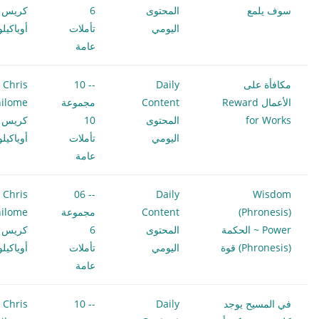
سوف يلمع
المحتوى
6
كريس
اليومي
تأملات
أوياكيل
عامة
مكافأة على
Daily
-- 10
Chris
الأعمال Reward
Content
مجموعة
ilome
for Works
المحتوى
10
كريس
اليومي
تأملات
أوياكيل
عامة
Chris
-- 06
Daily
Wisdom
(Phronesis)
Content
مجموعة
ilome
Power ~ الحكمة
المحتوى
6
كريس
(Phronesis) قوة
اليومي
تأملات
أوياكيل
عامة
في المسيح يوجد
Daily
-- 10
Chris