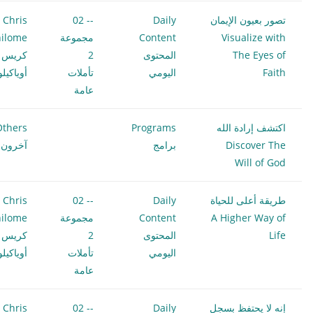
تصور بعيون الإيمان
Daily
-- 02
Chris
Visualize with
Content
مجموعة
ilome
The Eyes of
المحتوى
2
كريس
Faith
اليومي
تأملات
أوياكيل
عامة
اكتشف إرادة الله
Programs
Others
Discover The
برامج
آخرون
Will of God
طريقة أعلى للحياة
Daily
-- 02
Chris
A Higher Way of
Content
مجموعة
ilome
Life
المحتوى
2
كريس
اليومي
تأملات
أوياكيل
عامة
إنه لا يحتفظ بسجل
Daily
-- 02
Chris