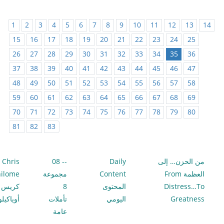
1
2
3
4
5
6
7
8
9
10
11
12
13
14
15
16
17
18
19
20
21
22
23
24
25
26
27
28
29
30
31
32
33
34
35
36
37
38
39
40
41
42
43
44
45
46
47
48
49
50
51
52
53
54
55
56
57
58
59
60
61
62
63
64
65
66
67
68
69
70
71
72
73
74
75
76
77
78
79
80
81
82
83
من الحزن… إلى
Daily
-- 08
Chris
العظمة From
Content
مجموعة
ilome
Distress…To
المحتوى
8
كريس
Greatness
اليومي
تأملات
أوياكيل
عامة