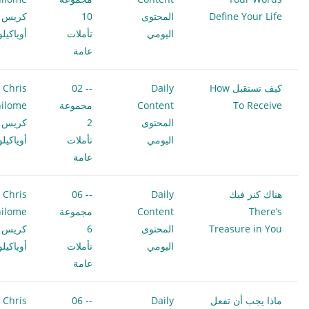
Define Your Life
المحتوى
10
كريس
اليومي
تأملات
أوياكيل
عامة
كيف تستقبل How
Daily
-- 02
Chris
To Receive
Content
مجموعة
ilome
المحتوى
2
كريس
اليومي
تأملات
أوياكيل
عامة
هناك كنز فيك
Daily
-- 06
Chris
There’s
Content
مجموعة
ilome
Treasure in You
المحتوى
6
كريس
اليومي
تأملات
أوياكيل
عامة
ماذا يجب أن تفعل
Daily
-- 06
Chris