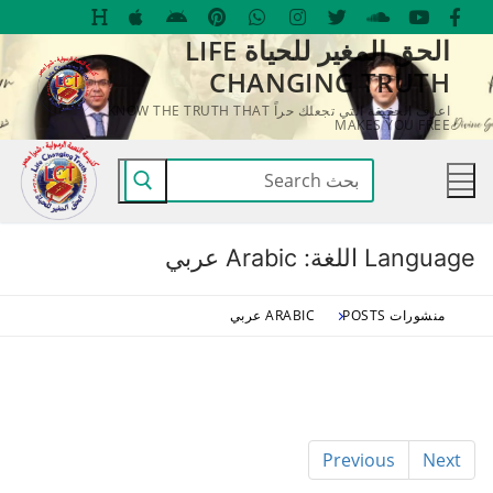
لتجاوز
الحق المغير للحياة LIFE
لى
CHANGING TRUTH
لمحتوى
اعرف الحقيقة التي تجعلك حراً KNOW THE TRUTH THAT
MAKES YOU FREE
البحث
عن:
Language اللغة:
Arabic عربي
منشورات POSTS
ARABIC عربي
Previous
Next