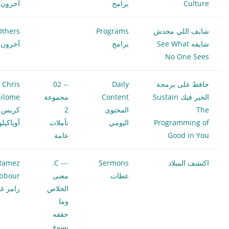
Culture
برامج
آخرون
شايف اللي محدش
Programs
Others
شايفه See What
برامج
آخرون
No One Sees
حافظ على برمجة
Daily
-- 02
Chris
الخير فيك Sustain
Content
مجموعة
ilome
The
المحتوى
2
كريس
Programming of
اليومي
تأملات
أوياكيل
Good in You
عامة
اكتشف الميلاد
Sermons
--- C.
Ramez
عظات
معنى
bbour
الخلاص
رامز غب
وما
حققه
يسوع