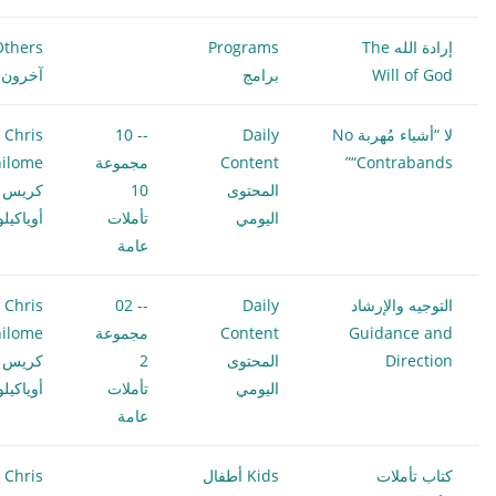
إرادة الله The
Programs
Others
Will of God
برامج
آخرون
لا “أشياء مُهربة No
Daily
-- 10
Chris
“Contrabands”
Content
مجموعة
ilome
المحتوى
10
كريس
اليومي
تأملات
أوياكيل
عامة
التوجيه والإرشاد
Daily
-- 02
Chris
Guidance and
Content
مجموعة
ilome
Direction
المحتوى
2
كريس
اليومي
تأملات
أوياكيل
عامة
كتاب تأملات
Kids أطفال
Chris