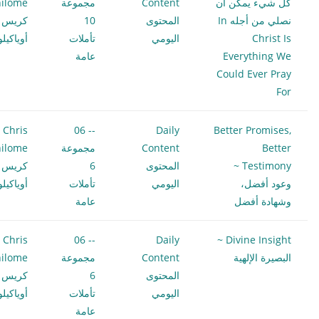
كل شيء يمكن أن
Content
مجموعة
ilome
نصلي من أجله In
المحتوى
10
كريس
Christ Is
اليومي
تأملات
أوياكيل
Everything We
عامة
Could Ever Pray
For
Chris
-- 06
Daily
Better Promises,
Better
Content
مجموعة
ilome
Testimony ~
المحتوى
6
كريس
وعود أفضل،
اليومي
تأملات
أوياكيل
وشهادة أفضل
عامة
Chris
-- 06
Daily
Divine Insight ~
البصيرة الإلهية
Content
مجموعة
ilome
المحتوى
6
كريس
اليومي
تأملات
أوياكيل
عامة