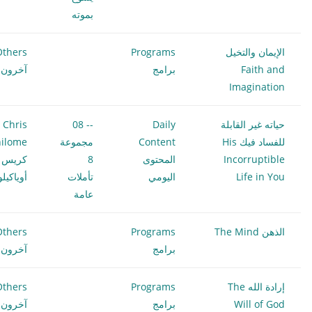
بموته
الإيمان والتخيل
Programs
Others
Faith and
برامج
آخرون
Imagination
حياته غير القابلة
Daily
-- 08
Chris
للفساد فيك His
Content
مجموعة
ilome
Incorruptible
المحتوى
8
كريس
Life in You
اليومي
تأملات
أوياكيل
عامة
الذهن The Mind
Programs
Others
برامج
آخرون
إرادة الله The
Programs
Others
Will of God
برامج
آخرون