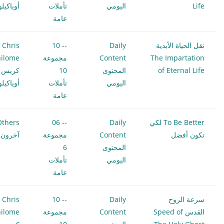
Life
اليومي
تأملات
أوياكيل
عامة
نقل الحياة الأبدية
Daily
-- 10
Chris
The Impartation
Content
مجموعة
ilome
of Eternal Life
المحتوى
10
كريس
اليومي
تأملات
أوياكيل
عامة
To Be Better لكي
Daily
-- 06
Others
تكون أفضل
Content
مجموعة
آخرون
المحتوى
6
اليومي
تأملات
عامة
سرعة الروح
Daily
-- 10
Chris
القدس Speed of
Content
مجموعة
ilome