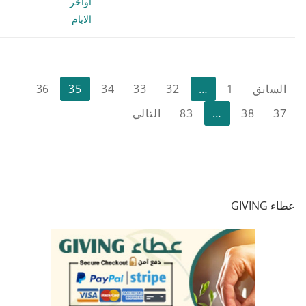
أواخر
الايام
تعدد
السابق
1
…
32
33
34
35
36
صفحات
37
38
…
83
التالي
المقالات
عطاء GIVING