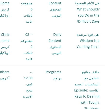
في الأيام الصعبة؟
Content
مجموعة
ilome
?What Should
المحتوى
6
كريس
You Do in the
اليومي
تأملات
أوياكيل
Difficult Days?
عامة
هي قوة مرشدة
Daily
-- 02
Chris
Wisdom Is a
Content
مجموعة
ilome
Guiding Force
المحتوى
2
كريس
اليومي
تأملات
أوياكيل
عامة
حلقة: مفاتيح
Programs
--
Others
للتعامل مع
برامج
12.03
آخرون
الشخصيات العنيدة
كيف
القاسية Episode:
تنجح
Keys to Dealing
الأسرة
with Tough,
Stubborn