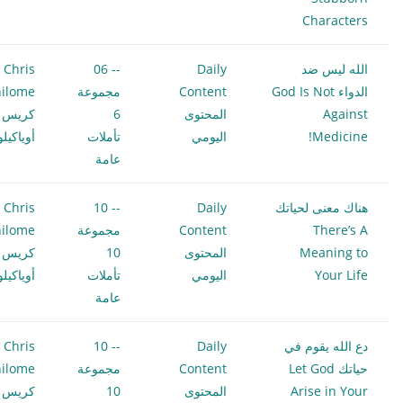
Characters
الله ليس ضد
Daily
-- 06
Chris
الدواء God Is Not
Content
مجموعة
ilome
Against
المحتوى
6
كريس
Medicine!
اليومي
تأملات
أوياكيل
عامة
هناك معنى لحياتك
Daily
-- 10
Chris
There’s A
Content
مجموعة
ilome
Meaning to
المحتوى
10
كريس
Your Life
اليومي
تأملات
أوياكيل
عامة
دع الله يقوم في
Daily
-- 10
Chris
حياتك Let God
Content
مجموعة
ilome
Arise in Your
المحتوى
10
كريس