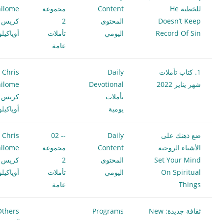
للخطية He
Content
مجموعة
ilome
Doesn’t Keep
المحتوى
2
كريس
Record Of Sin
اليومي
تأملات
أوياكيل
عامة
1. كتاب تأملات
Daily
Chris
شهر يناير 2022
Devotional
ilome
تأملات
كريس
يومية
أوياكيل
ضع ذهنك على
Daily
-- 02
Chris
الأشياء الروحية
Content
مجموعة
ilome
Set Your Mind
المحتوى
2
كريس
On Spiritual
اليومي
تأملات
أوياكيل
Things
عامة
ثقافة جديدة: New
Programs
Others