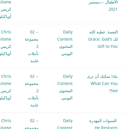
الأطفال – ديسمبر
ilome
2021
كريس
أوياكيل
النعمة: عطية الله
Daily
-- 02
Chris
لك Grace: God’s
Content
مجموعة
ilome
Gift to You
المحتوى
2
كريس
اليومي
تأملات
أوياكيل
عامة
ماذا يمكنك أن ترى
Daily
-- 02
Chris
What Can You
Content
مجموعة
ilome
See?
المحتوى
2
كريس
اليومي
تأملات
أوياكيل
عامة
السنوات المهدرة
Daily
-- 02
Chris
He Restores
Content
مجموعة
ilome