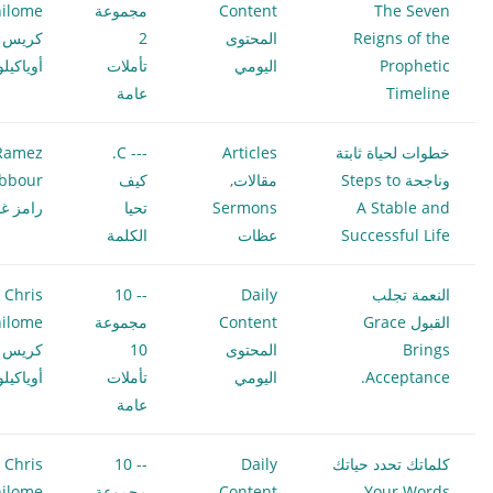
The Seven
Content
مجموعة
ilome
Reigns of the
المحتوى
2
كريس
Prophetic
اليومي
تأملات
أوياكيل
Timeline
عامة
خطوات لحياة ثابتة
Articles
--- C.
Ramez
وناجحة Steps to
مقالات
,
كيف
bbour
A Stable and
Sermons
تحيا
رامز غب
Successful Life
عظات
الكلمة
النعمة تجلب
Daily
-- 10
Chris
القبول Grace
Content
مجموعة
ilome
Brings
المحتوى
10
كريس
Acceptance.
اليومي
تأملات
أوياكيل
عامة
كلماتك تحدد حياتك
Daily
-- 10
Chris
Your Words
Content
مجموعة
ilome