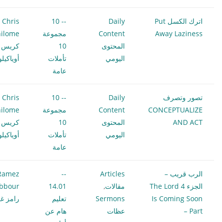
اترك الكسل Put
Daily
-- 10
Chris
Away Laziness
Content
مجموعة
ilome
المحتوى
10
كريس
اليومي
تأملات
أوياكيل
عامة
تصور وتصرف
Daily
-- 10
Chris
CONCEPTUALIZE
Content
مجموعة
ilome
AND ACT
المحتوى
10
كريس
اليومي
تأملات
أوياكيل
عامة
الرب قريب –
Articles
--
Ramez
الجزء 4 The Lord
مقالات
,
14.01
bbour
Is Coming Soon
Sermons
تعليم
رامز غب
– Part
عظات
هام عن