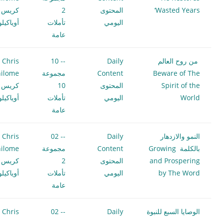
‘Wasted Years
المحتوى
2
كريس
اليومي
تأملات
أوياكيل
عامة
من روح العالم
Daily
-- 10
Chris
Beware of The
Content
مجموعة
ilome
Spirit of the
المحتوى
10
كريس
World
اليومي
تأملات
أوياكيل
عامة
النمو والازدهار
Daily
-- 02
Chris
بالكلمة Growing
Content
مجموعة
ilome
and Prospering
المحتوى
2
كريس
by The Word
اليومي
تأملات
أوياكيل
عامة
الوصايا السبع للنبوة
Daily
-- 02
Chris