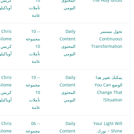
The Holy Ghost
المحتوى
10
كريس
اليومي
تأملات
أوياكيل
عامة
تحول مستمر
Daily
-- 10
Chris
Continuous
Content
مجموعة
ilome
Transformation
المحتوى
10
كريس
اليومي
تأملات
أوياكيل
عامة
يمكنك تغيير هذا
Daily
-- 10
Chris
الوضع You Can
Content
مجموعة
ilome
Change That
المحتوى
10
كريس
Situation!
اليومي
تأملات
أوياكيل
عامة
Chris
-- 06
Daily
Your Light Will
Shine ~ نورك
Content
مجموعة
ilome