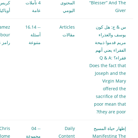
“Blesser” And The
المحتوى
4 تأملات
كريس
Giver
اليومي
عامة
أوياكي
س & ج: هل كون
Articles
-- 16.14
amez
يوسف والعذراء
مقالات
أسئلة
bour
مريم قدموا ذبيحة
متنوعة
رامز غ
الفقراء يعني أنهم
فقراء؟ Q & A:
Does the fact that
Joseph and the
Virgin Mary
offered the
sacrifice of the
poor mean that
they are poor?
إظهار حياة المسيح
Daily
-- 04
Chris
Manifesting The
Content
مجموعة
ilome