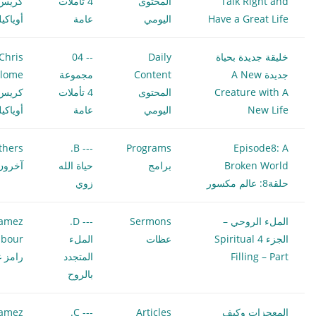
Talk Right and
المحتوى
4 تأملات
كريس
Have a Great Life
اليومي
عامة
أوياكي
خليقة جديدة بحياة
Daily
-- 04
Chris
جديدة A New
Content
مجموعة
ilome
Creature with A
المحتوى
4 تأملات
كريس
New Life
اليومي
عامة
أوياكي
thers
--- B.
Programs
Episode8: A
Broken World
برامج
حياة الله
آخرون
حلقة8: عالم مكسور
زوي
الملء الروحي –
Sermons
--- D.
amez
الجزء 4 Spiritual
عظات
الملء
bour
Filling – Part
المتجدد
رامز غ
بالروح
المعجزات وكيف
Articles
--- C.
amez