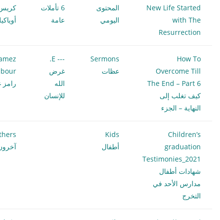
New Life Started
المحتوى
6 تأملات
كريس
with The
اليومي
عامة
أوياكي
Resurrection
amez
--- E.
Sermons
How To
Overcome Till
عظات
غرض
bour
The End – Part 6
الله
رامز غ
كيف تغلب إلى
للإنسان
النهاية – الجزء
thers
Kids
Children’s
graduation
أطفال
آخرون
Testimonies_2021
شهادات أطفال
مدارس الأحد في
التخرج