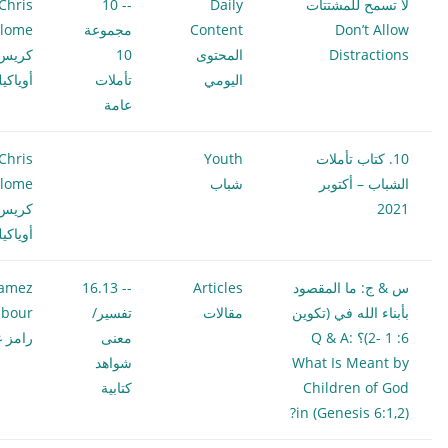
لا تسمح للمشتتات
Daily
-- 10
Chris
Don’t Allow
Content
مجموعة
ilome
Distractions
المحتوى
10
كريس
اليومي
تأملات
أوياكي
عامة
10. كتاب تأملات
Youth
Chris
الشباب – أكتوبر
شباب
ilome
2021
كريس
أوياكي
س & ج: ما المقصود
Articles
-- 16.13
amez
بأبناء الله في (تكوين
مقالات
تفسير/
bour
6: 1 -2)؟ Q & A:
معنى
رامز غ
What Is Meant by
شواهد
Children of God
كتابية
in (Genesis 6:1,2)?