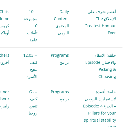
أعظم شرف على
Daily
-- 10
Chris
الإطلاق The
Content
مجموعة
ilome
Greatest Honour
المحتوى
10
كريس
Ever
اليومي
تأملات
أوياكي
عامة
حلقة: الانتقاء
Programs
-- 12.03
thers
والاختيار Episode:
برامج
كيف
آخرون
Picking &
تنجح
Choosing
الأسرة
حلقة: أعمدة
Programs
--- G.
amez
لاستقرارك الروحي
برامج
كيف
bour
– الجزء 4 Episode:
تنضج
رامز غ
Pillars for your
روحيا
spiritual stability