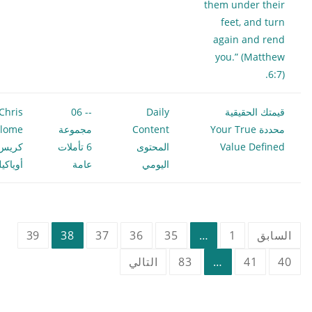
them under their
feet, and turn
again and rend
you.” (Matthew
6:7).
قيمتك الحقيقية
Daily
-- 06
Chris
محددة Your True
Content
مجموعة
ilome
Value Defined
المحتوى
6 تأملات
كريس
اليومي
عامة
أوياكي
تعدد
السابق
1
…
35
36
37
38
39
صفحات
40
41
…
83
التالي
المقالات