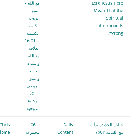
Lord Jesus Here
مع الله -
Mean That the
النمو
Spiritual
الروحي
Fatherhood Is
الكلمة -
Wrong?
الكنيسة
,
-- 16.01
العلاقة
مع الله
والميلاد
الجديد
والنمو
الروحي
,
--- C.
الرعاية
الروحية
حياتك الجديدة بدأت
Daily
-- 06
Chris
مع القيامة Your
Content
مجموعة
ilome