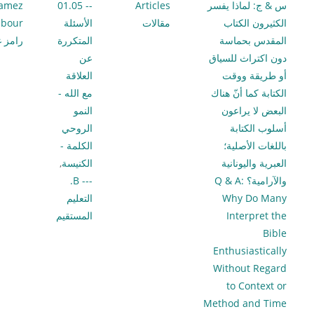
س & ج: لماذا يفسر
Articles
-- 01.05
amez
الكثيرون الكتاب
مقالات
الأسئلة
bour
المقدس بحماسة
المتكررة
رامز غ
دون اكتراث للسياق
عن
أو طريقة ووقت
العلاقة
الكتابة كما أنّ هناك
مع الله -
البعض لا يراعون
النمو
أسلوب الكتابة
الروحي
باللغات الأصلية؛
الكلمة -
العبرية واليونانية
الكنيسة
,
والآرامية؟ Q & A:
--- B.
Why Do Many
التعليم
Interpret the
المستقيم
Bible
Enthusiastically
Without Regard
to Context or
Method and Time