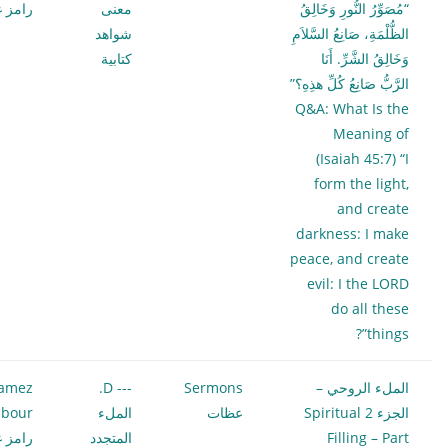
“مُصَوِّرُ النُّورِ وَخَالِقُ
معنى
رامز غ
الظُّلْمَةِ، صَانِعُ السَّلاَمِ
شواهد
وَخَالِقُ الشَّرِّ. أَنَا
كتابية
الرَّبُّ صَانِعُ كُلِّ هذِهِ؟”
Q&A: What Is the
Meaning of
(Isaiah 45:7) “I
form the light,
and create
darkness: I make
peace, and create
evil: I the LORD
do all these
things”?
الملء الروحي –
Sermons
--- D.
amez
الجزء 2 Spiritual
عظات
الملء
bour
Filling – Part
المتجدد
رامز غ