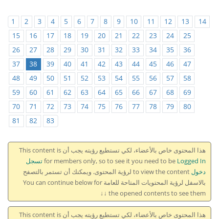
1
2
3
4
5
6
7
8
9
10
11
12
13
14
15
16
17
18
19
20
21
22
23
24
25
26
27
28
29
30
31
32
33
34
35
36
37
38
39
40
41
42
43
44
45
46
47
48
49
50
51
52
53
54
55
56
57
58
59
60
61
62
63
64
65
66
67
68
69
70
71
72
73
74
75
76
77
78
79
80
81
82
83
هذا المحتوى خاص بالأعضاء، لكي تستطيع رؤيته يجب أن This content is
for members only, so to see it you need to be
Logged In تسجل
دخول
to view the content لرؤية المحتوى. ويمكنك أن تستمر بالتصفح
بالاسفل لرؤية المحتويات المتاحة للعامة You can continue below for
the opened contents to see them ↓↓
هذا المحتوى خاص بالأعضاء، لكي تستطيع رؤيته يجب أن This content is