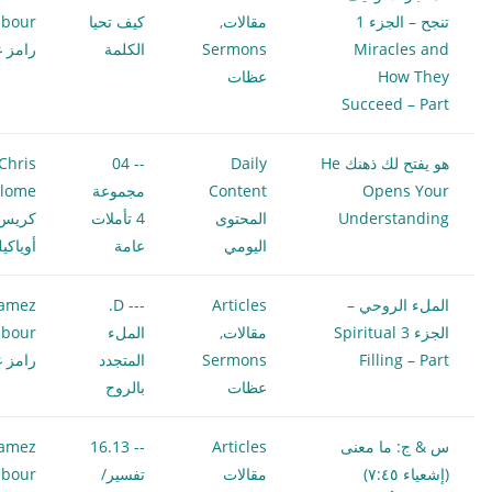
تنجح – الجزء 1
مقالات
,
كيف تحيا
bour
Miracles and
Sermons
الكلمة
رامز غ
How They
عظات
Succeed – Part
هو يفتح لك ذهنك He
Daily
-- 04
Chris
Opens Your
Content
مجموعة
ilome
Understanding
المحتوى
4 تأملات
كريس
اليومي
عامة
أوياكي
الملء الروحي –
Articles
--- D.
amez
الجزء 3 Spiritual
مقالات
,
الملء
bour
Filling – Part
Sermons
المتجدد
رامز غ
عظات
بالروح
س & ج: ما معنى
Articles
-- 16.13
amez
(إشعياء ٧:٤٥)
مقالات
تفسير/
bour