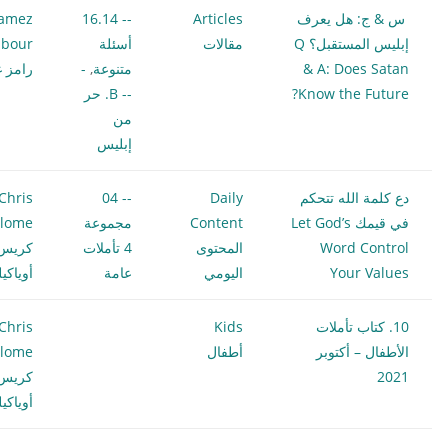
س & ج: هل يعرف
Articles
-- 16.14
amez
إبليس المستقبل؟ Q
مقالات
أسئلة
bour
& A: Does Satan
متنوعة
,
-
رامز غ
Know the Future?
-- B. حر
من
إبليس
دع كلمة الله تتحكم
Daily
-- 04
Chris
في قيمك Let God’s
Content
مجموعة
ilome
Word Control
المحتوى
4 تأملات
كريس
Your Values
اليومي
عامة
أوياكي
10. كتاب تأملات
Kids
Chris
الأطفال – أكتوبر
أطفال
ilome
2021
كريس
أوياكي