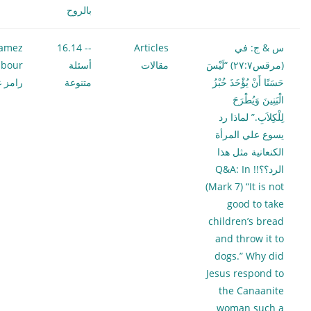
بالروح
س & ج: في
Articles
-- 16.14
amez
(مرقس٢٧:٧) “لَيْسَ
مقالات
أسئلة
bour
حَسَنًا أَنْ يُؤْخَذَ خُبْزُ
متنوعة
رامز غ
الْبَنِينَ وَيُطْرَحَ
لِلْكِلاَبِ.” لماذا رد
يسوع علي المرأة
الكنعانية مثل هذا
الرد؟؟!! Q&A: In
(Mark 7) “It is not
good to take
children’s bread
and throw it to
dogs.” Why did
Jesus respond to
the Canaanite
woman such a