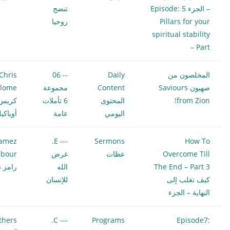
– الجزء 5 Episode:
تنضج
Pillars for your
روحيا
spiritual stability
– Part
المخلصون من
Daily
-- 06
Chris
صهيون Saviours
Content
مجموعة
ilome
from Zion!
المحتوى
6 تأملات
كريس
اليومي
عامة
أوياكي
amez
--- E.
Sermons
How To
Overcome Till
عظات
غرض
bour
The End – Part 3
الله
رامز غ
كيف تغلب إلى
للإنسان
النهاية – الجزء
thers
--- C.
Programs
Episode7: