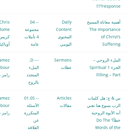
response??!!
أهمية معاناة المسيح
Daily
-- 04
Chris
The Importance
Content
مجموعة
ilome
of Christ’s
المحتوى
4 تأملات
كريس
Suffering
اليومي
عامة
أوياكي
الملء الروحي –
Sermons
--- D.
amez
الجزء 1 Spiritual
عظات
الملء
bour
Filling – Part
المتجدد
رامز غ
بالروح
س & ج: هل كلمات
Articles
-- 01.05
amez
الرب يسوع هنا تعني
مقالات
الأسئلة
bour
أنه الأبوة الروحية
المتكررة
رامز غ
خطأ؟ Do The
عن
Words of the
العلاقة