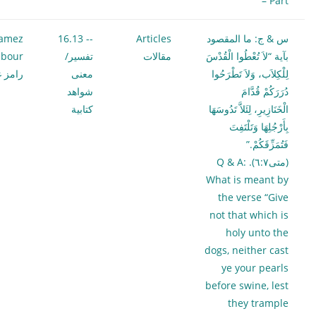
– Part
س & ج: ما المقصود
Articles
-- 16.13
amez
بآية “لاَ تُعْطُوا الْقُدْسَ
مقالات
تفسير/
bour
لِلْكِلاَب، وَلاَ تَطْرَحُوا
معنى
رامز غ
دُرَرَكُمْ قُدَّامَ
شواهد
الْخَنَازِيرِ، لِئَلاَّ تَدُوسَهَا
كتابية
بِأَرْجُلِهَا وَتَلْتَفِتَ
فَتُمَزِّقَكُمْ.”
(متى٦:٧). Q & A:
What is meant by
the verse “Give
not that which is
holy unto the
dogs, neither cast
ye your pearls
before swine, lest
they trample