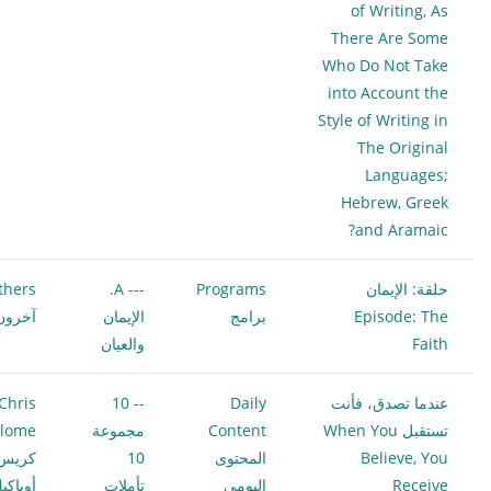
of Writing, As
There Are Some
Who Do Not Take
into Account the
Style of Writing in
The Original
Languages;
Hebrew, Greek
and Aramaic?
حلقة: الإيمان
Programs
--- A.
thers
Episode: The
برامج
الإيمان
آخرون
Faith
والعيان
عندما تصدق، فأنت
Daily
-- 10
Chris
تستقبل When You
Content
مجموعة
ilome
Believe, You
المحتوى
10
كريس
Receive
اليومي
تأملات
أوياكي