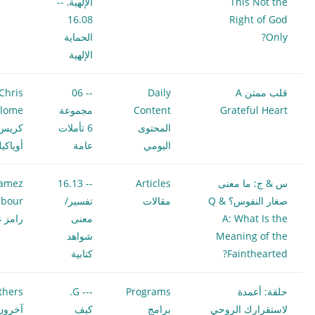
This Not the
الإلهية
,
--
16.08
Right of God
Only?
الحماية
الإلهية
قلب ممتن A
Daily
-- 06
Chris
Grateful Heart
Content
مجموعة
ilome
المحتوى
6 تأملات
كريس
اليومي
عامة
أوياكي
س & ج: ما معنى
Articles
-- 16.13
amez
صغار النفوس؟ Q &
مقالات
تفسير/
bour
A: What Is the
معنى
رامز غ
Meaning of the
شواهد
Fainthearted?
كتابية
حلقة: أعمدة
Programs
--- G.
thers
لاستقرارك الروحي
برامج
كيف
آخرون