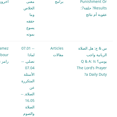
Punishment Or
برامج
معنى
آخرون
Results? حلقة7:
الخلاص
عقوبة أم نتائج
وما
حققه
يسوع
بموته
س & ج: هل الصلاة
Articles
-- 07.01
amez
الربانية واجب
مقالات
لماذا
bour
يومي؟ Q & A: Is
نصلي
,
--
رامز غ
07.04
The Lord’s Prayer
a Daily Duty?
الأسئلة
المتكررة
عن
الصلاة
,
--
16.05
الصلاة
والصوم