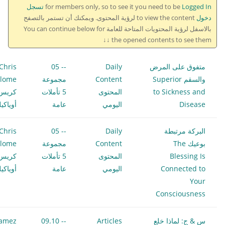
for members only, so to see it you need to be
Logged In تسجل
دخول
to view the content لرؤية المحتوى. ويمكنك أن تستمر بالتصفح
بالاسفل لرؤية المحتويات المتاحة للعامة You can continue below for
the opened contents to see them ↓↓
متفوق على المرض
Daily
-- 05
Chris
والسقم Superior
Content
مجموعة
ilome
to Sickness and
المحتوى
5 تأملات
كريس
Disease
اليومي
عامة
أوياكي
البركة مرتبطة
Daily
-- 05
Chris
بوعيك The
Content
مجموعة
ilome
Blessing Is
المحتوى
5 تأملات
كريس
Connected to
اليومي
عامة
أوياكي
Your
Consciousness
س & ج: لماذا خلع
Articles
-- 09.10
amez