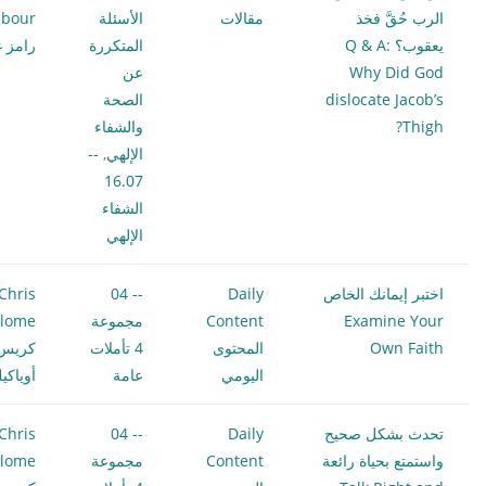
الرب حُقَّ فخذ
مقالات
الأسئلة
bour
يعقوب؟ Q & A:
المتكررة
رامز غ
Why Did God
عن
dislocate Jacob’s
الصحة
Thigh?
والشفاء
الإلهي
,
--
16.07
الشفاء
الإلهي
اختبر إيمانك الخاص
Daily
-- 04
Chris
Examine Your
Content
مجموعة
ilome
Own Faith
المحتوى
4 تأملات
كريس
اليومي
عامة
أوياكي
تحدث بشكل صحيح
Daily
-- 04
Chris
واستمتع بحياة رائعة
Content
مجموعة
ilome