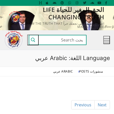
لتجاوز
الحق المغير للحياة LIFE
لى
CHANGING TRUTH
لمحتوى
اعرف الحقيقة التي تجعلك حراً KNOW THE TRUTH THAT
MAKES YOU FREE
البحث
عن:
Language اللغة:
Arabic عربي
منشورات POSTS
ARABIC عربي
Previous
Next