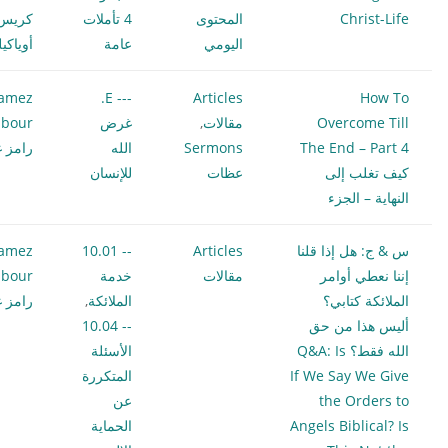
Christ-Life
المحتوى
4 تأملات
كريس
اليومي
عامة
أوياكي
amez
--- E.
Articles
How To
Overcome Till
مقالات
,
غرض
bour
The End – Part 4
Sermons
الله
رامز غ
كيف تغلب إلى
عظات
للإنسان
النهاية – الجزء
س & ج: هل إذا قلنا
Articles
-- 10.01
amez
إننا نعطي أوامر
مقالات
خدمة
bour
الملائكة كتابي؟
الملائكة
,
رامز غ
أليس هذا من حق
-- 10.04
الله فقط؟ Q&A: Is
الأسئلة
If We Say We Give
المتكررة
the Orders to
عن
Angels Biblical? Is
الحماية