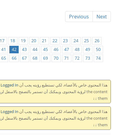
Previous
Next
17
18
19
20
21
22
23
24
25
26
41
42
43
44
45
46
47
48
49
50
65
66
67
68
69
70
71
72
73
74
هذا المحتوى خاص بالأعضاء، لكي تستطيع رؤيته يجب أن This content is for members only, so to see it you need to be
Logged In تسجل دخول
them ↓↓
هذا المحتوى خاص بالأعضاء، لكي تستطيع رؤيته يجب أن This content is for members only, so to see it you need to be
Logged In تسجل دخول
them ↓↓