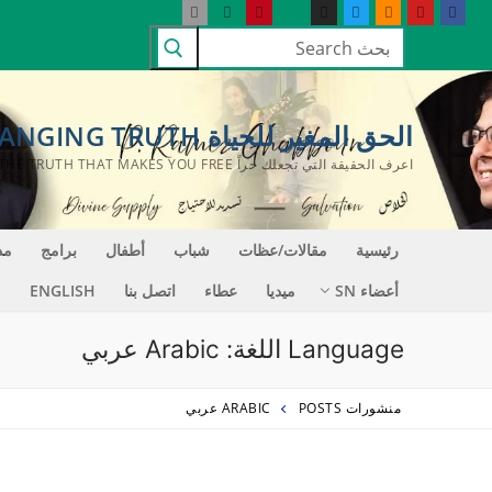
لتجاوز
البحث
لى
عن:
لمحتوى
الحق المغير للحياة LIFE CHANGING TRUTH
اعرف الحقيقة التي تجعلك حراً KNOW THE TRUTH THAT MAKES YOU FREE
رئيسية
مقالات/عظات
شباب
أطفال
برامج
مد
أعضاء SN
ميديا
عطاء
اتصل بنا
ENGLISH
Language اللغة:
Arabic عربي
منشورات POSTS
ARABIC عربي