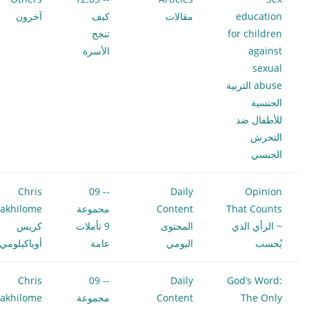
education
مقالات
كيف
آخرون
for children
تنجح
against
الأسرة
sexual
abuse التربية
الجنسية
للأطفال ضد
التحرش
الجنسي
Chris
-- 09
Daily
Opinion
That Counts
Content
مجموعة
akhilome
~ الرأي الذي
المحتوى
9 تأملات
كريس
يُحسب
اليومي
عامة
أوياكيلومي
Chris
-- 09
Daily
God’s Word:
The Only
Content
مجموعة
akhilome