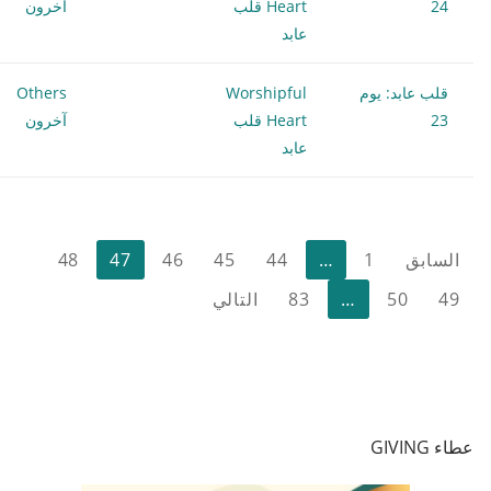
24
Heart قلب
آخرون
عابد
قلب عابد: يوم
Worshipful
Others
23
Heart قلب
آخرون
عابد
تعدد
السابق
1
…
44
45
46
47
48
صفحات
49
50
…
83
التالي
المقالات
عطاء GIVING