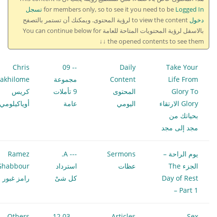
for members only, so to see it you need to be
Logged In تسجل
دخول
to view the content لرؤية المحتوى. ويمكنك أن تستمر بالتصفح
بالاسفل لرؤية المحتويات المتاحة للعامة You can continue below for
the opened contents to see them ↓↓
Chris
-- 09
Daily
Take Your
Life From
Content
مجموعة
akhilome
Glory To
المحتوى
9 تأملات
كريس
Glory الارتقاء
اليومي
عامة
أوياكيلومي
بحياتك من
مجد إلى مجد
يوم الراحة –
Sermons
--- A.
Ramez
الجزء The
عظات
استرداد
Ghabbour
Day of Rest
كل شىْ
رامز غبور
– Part 1
Others
-- 12.03
Articles
Sex