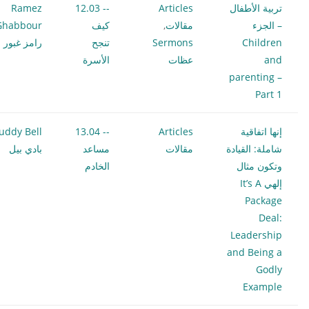
تربية الأطفال
Articles
-- 12.03
Ramez
– الجزء
مقالات
,
كيف
Ghabbour
Children
Sermons
تنجح
رامز غبور
and
عظات
الأسرة
parenting –
Part 1
إنها اتفاقية
Articles
-- 13.04
uddy Bell
شاملة: القيادة
مقالات
مساعد
بادي بيل
وتكون مثال
الخادم
إلهي It’s A
Package
Deal:
Leadership
and Being a
Godly
Example