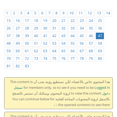
1
2
3
4
5
6
7
8
9
10
11
12
13
14
15
16
17
18
19
20
21
22
23
24
25
26
27
28
29
30
31
32
33
34
35
36
37
38
39
40
41
42
43
44
45
46
47
48
49
50
51
52
53
54
55
56
57
58
59
60
61
62
63
64
65
66
67
68
69
70
71
72
73
74
75
76
77
78
79
80
81
82
83
هذا المحتوى خاص بالأعضاء، لكي تستطيع رؤيته يجب أن This content is
for members only, so to see it you need to be
Logged In تسجل
دخول
to view the content لرؤية المحتوى. ويمكنك أن تستمر بالتصفح
بالاسفل لرؤية المحتويات المتاحة للعامة You can continue below for
the opened contents to see them ↓↓
هذا المحتوى خاص بالأعضاء، لكي تستطيع رؤيته يجب أن This content is