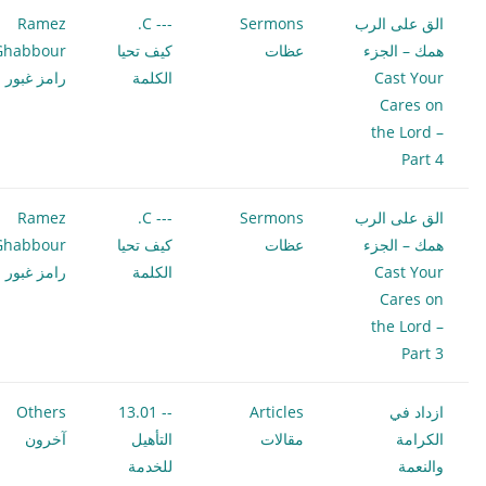
الق على الرب
Sermons
--- C.
Ramez
همك – الجزء
عظات
كيف تحيا
Ghabbour
Cast Your
الكلمة
رامز غبور
Cares on
the Lord –
Part 4
الق على الرب
Sermons
--- C.
Ramez
همك – الجزء
عظات
كيف تحيا
Ghabbour
Cast Your
الكلمة
رامز غبور
Cares on
the Lord –
Part 3
ازداد في
Articles
-- 13.01
Others
الكرامة
مقالات
التأهيل
آخرون
والنعمة
للخدمة