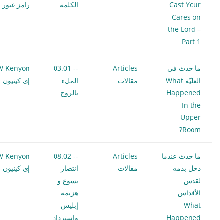
Cast Your
الكلمة
رامز غبور
Cares on
the Lord –
Part 1
ما حدث في
Articles
-- 03.01
W Kenyon
العليّة What
مقالات
الملء
إي كينيون
Happened
بالروح
In the
Upper
Room?
ما حدث عندما
Articles
-- 08.02
W Kenyon
دخل بدمه
مقالات
انتصار
إي كينيون
لقدس
يسوع و
الأقداس
هزيمة
What
إبليس
Happened
واسترداد