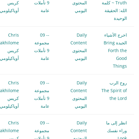
Truth ~ كلمة
المحتوى
9 تأملات
كريس
الله: الحقيقة
اليومي
عامة
أوياكيلومي
الوحيدة
اخرج الأشياء
Daily
-- 09
Chris
الجيدة Bring
Content
مجموعة
akhilome
Forth the
المحتوى
9 تأملات
كريس
Good
اليومي
عامة
أوياكيلومي
Things
روح الرب
Daily
-- 09
Chris
The Spirit of
Content
مجموعة
akhilome
the Lord
المحتوى
9 تأملات
كريس
اليومي
عامة
أوياكيلومي
انظر إلى ما
Daily
-- 09
Chris
وراء نفسك
Content
مجموعة
akhilome
Look
المحتوى
9 تأملات
كريس