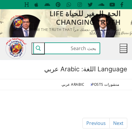
لتجاوز
الحق المغير للحياة LIFE
لى
CHANGING TRUTH
لمحتوى
اعرف الحقيقة التي تجعلك حراً KNOW THE TRUTH THAT
MAKES YOU FREE
البحث
عن:
Language اللغة:
Arabic عربي
منشورات POSTS
ARABIC عربي
Previous
Next