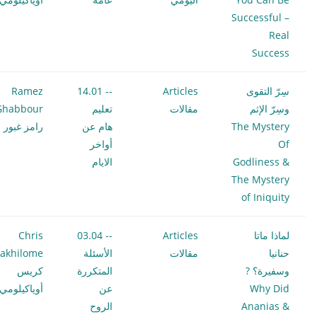
Successful –
Real
Success
سِرّ التقوى
Articles
-- 14.01
Ramez
وسِرّ الإثم
مقالات
تعليم
Ghabbour
The Mystery
هام عن
رامز غبور
Of
أواخر
Godliness &
الايام
The Mystery
of Iniquity
لماذا ماتا
Articles
-- 03.04
Chris
حنانيا
مقالات
الأسئلة
akhilome
وسفيرة؟ ?
المتكررة
كريس
Why Did
عن
أوياكيلومي
Ananias &
الروح