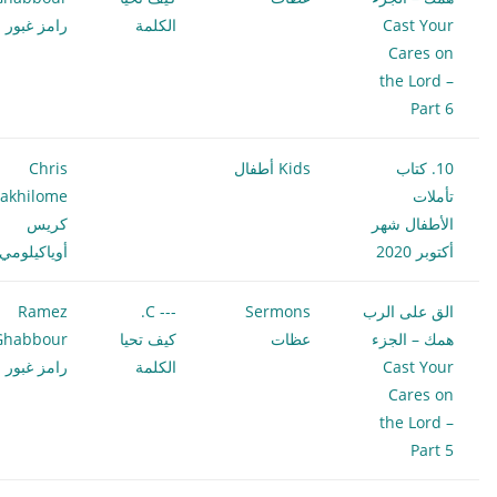
Cast Your
الكلمة
رامز غبور
Cares on
the Lord –
Part 6
10. كتاب
Kids أطفال
Chris
تأملات
akhilome
الأطفال شهر
كريس
أكتوبر 2020
أوياكيلومي
الق على الرب
Sermons
--- C.
Ramez
همك – الجزء
عظات
كيف تحيا
Ghabbour
Cast Your
الكلمة
رامز غبور
Cares on
the Lord –
Part 5