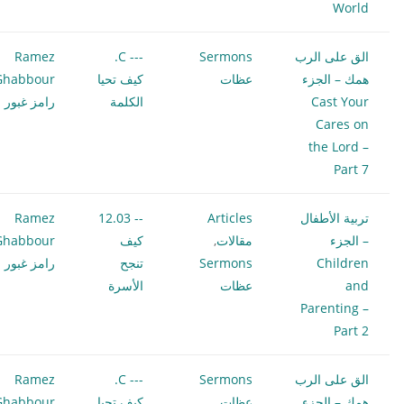
World
الق على الرب
Sermons
--- C.
Ramez
همك – الجزء
عظات
كيف تحيا
Ghabbour
Cast Your
الكلمة
رامز غبور
Cares on
the Lord –
Part 7
تربية الأطفال
Articles
-- 12.03
Ramez
– الجزء
مقالات
,
كيف
Ghabbour
Children
Sermons
تنجح
رامز غبور
and
عظات
الأسرة
Parenting –
Part 2
الق على الرب
Sermons
--- C.
Ramez
همك – الجزء
عظات
كيف تحيا
Ghabbour