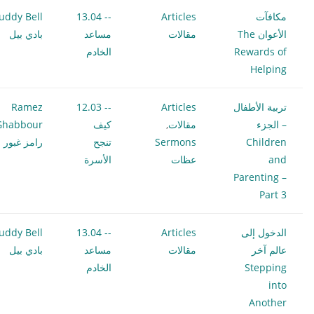
مكافآت
Articles
-- 13.04
uddy Bell
الأعوان The
مقالات
مساعد
بادي بيل
Rewards of
الخادم
Helping
تربية الأطفال
Articles
-- 12.03
Ramez
– الجزء
مقالات
,
كيف
Ghabbour
Children
Sermons
تنجح
رامز غبور
and
عظات
الأسرة
Parenting –
Part 3
الدخول إلى
Articles
-- 13.04
uddy Bell
عالم آخر
مقالات
مساعد
بادي بيل
Stepping
الخادم
into
Another