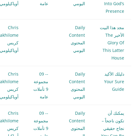
Into God’s
اليومي
عامة
أوياكيلومي
Presence
مجد هذا البيت
Daily
Chris
الأخير The
Content
akhilome
Glory Of
المحتوى
كريس
This Latter
اليومي
أوياكيلومي
House
دليلك الأكيد
Daily
-- 09
Chris
Your Sure
Content
مجموعة
akhilome
Guide
المحتوى
9 تأملات
كريس
اليومي
عامة
أوياكيلومي
يمكنك أن
Daily
-- 09
Chris
تكون ناجحاً –
Content
مجموعة
akhilome
نجاح حقيقي
المحتوى
9 تأملات
كريس
You Can Be
اليومي
عامة
أوياكيلومي