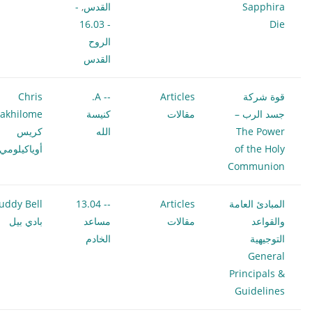
Sapphira
القدس
,
-
- 16.03
Die
الروح
القدس
قوة شركة
Articles
-- A.
Chris
جسد الرب –
مقالات
كنيسة
akhilome
The Power
الله
كريس
of the Holy
أوياكيلومي
Communion
المبادئ العامة
Articles
-- 13.04
uddy Bell
والقواعد
مقالات
مساعد
بادي بيل
التوجيهية
الخادم
General
Principals &
Guidelines