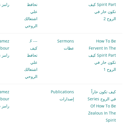
Spirit Part كيف
تحافظ
رامز غ
تكون حار في
علي
الروح 2
اشتعالك
الروحي
amez
--- F.
Sermons
How To Be
Fervent In The
عظات
كيف
bour
Spirit Part كيف
تحافظ
رامز غ
تكون حار في
علي
الروح 1
اشتعالك
الروحي
كيف تكون حاراً
Publications
amez
في الروح Series
إصدارات
bour
Of How To Be
رامز غ
Zealous In The
Spirit