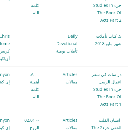
جزء Studies In
كلمة
The Book Of
الله
Acts Part 2
5. كتاب تأملات
Daily
Chris
شهر مايو 2018
Devotional
ilome
تأملات يومية
كريس
أوياكي
دراسات في سفر
Articles
--- A.
enyon
اعمال الرسل
مقالات
أهمية
إي كين
جزء Studies In
كلمة
The Book Of
الله
Acts Part 1
انسان القلب
Articles
-- 02.01
enyon
الخفي جزء2 The
مقالات
الروح
إي كين