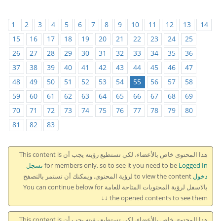
1
2
3
4
5
6
7
8
9
10
11
12
13
14
15
16
17
18
19
20
21
22
23
24
25
26
27
28
29
30
31
32
33
34
35
36
37
38
39
40
41
42
43
44
45
46
47
48
49
50
51
52
53
54
55
56
57
58
59
60
61
62
63
64
65
66
67
68
69
70
71
72
73
74
75
76
77
78
79
80
81
82
83
هذا المحتوى خاص بالأعضاء، لكي تستطيع رؤيته يجب أن This content is
for members only, so to see it you need to be
Logged In تسجل
دخول
to view the content لرؤية المحتوى. ويمكنك أن تستمر بالتصفح
بالاسفل لرؤية المحتويات المتاحة للعامة You can continue below for
the opened contents to see them ↓↓
هذا المحتوى خاص بالأعضاء، لكي تستطيع رؤيته يجب أن This content is