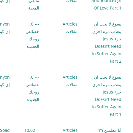
جزءAbundance
مقالات
ما هي
إي كين
Of Love Part 1
المحبة
يسوع لا يجب ان
Articles
--- C.
enyon
يتعذب مرة اخرى
مقالات
خصائص
إي كين
جزء Jesus
روحك
Doesn’t Need
الجديدة
to Suffer Again
Part 2
يسوع لا يجب ان
Articles
--- C.
enyon
يتعذب مرة اخرى
مقالات
خصائص
إي كين
جزء Jesus
روحك
Doesn’t Need
الجديدة
to Suffer Again
Part 1
أنا مطمئن I’m
Articles
-- 10.02
Soad