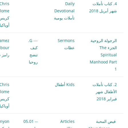
4. كتاب تأملات
Daily
Chris
شهر أبريل 2018
Devotional
ilome
تأملات يومية
كريس
أوياكي
الرجولة الروحية
Sermons
--- G.
amez
الجزء The
عظات
كيف
bour
Spiritual
تنضج
رامز غ
Manhood Part
روحيا
1
2. كتاب تأملات
Kids أطفال
Chris
الأطفال شهر
ilome
فبراير 2018
كريس
أوياكي
فيض المحبة
Articles
-- 05.01
enyon