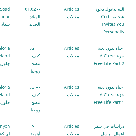
الله يدعوك دعوة
Articles
-- 01.02
Soad
شخصية God
مقالات
الميلاد
bour
Invites You
الجديد
سعاد غ
Personally
حياة بدون لعنة
Articles
--- G.
loria
جزء A Curse
مقالات
كيف
eland
Free Life Part 2
تنضج
جلوريا
روحيا
حياة بدون لعنة
Articles
--- G.
loria
جزء A Curse
مقالات
كيف
eland
Free Life Part 1
تنضج
جلوريا
روحيا
دراسات في سفر
Articles
--- A.
enyon
اعمال الرسل
مقالات
أهمية
إي كين