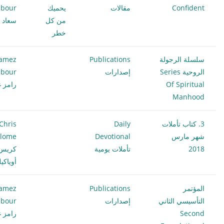
Confident
مقالات
يحميك
bour
من كل
سعاد غ
خطر
سلسلة الرجولة
Publications
amez
الروحية Series
إصدارات
bour
Of Spiritual
رامز غ
Manhood
3. كتاب تأملات
Daily
Chris
شهر مارس
Devotional
ilome
2018
تأملات يومية
كريس
أوياكي
المؤتمر
Publications
amez
التأسيسي الثاني
إصدارات
bour
Second
رامز غ