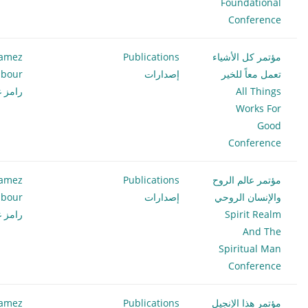
Foundational
Conference
مؤتمر كل الأشياء
Publications
amez
تعمل معاً للخير
إصدارات
bour
All Things
رامز غ
Works For
Good
Conference
مؤتمر عالم الروح
Publications
amez
والإنسان الروحي
إصدارات
bour
Spirit Realm
رامز غ
And The
Spiritual Man
Conference
مؤتمر هذا الإنجيل
Publications
amez