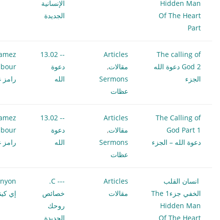
Hidden Man
الإنسانية
Of The Heart
الجديدة
Part
amez
-- 13.02
Articles
The calling of
God 2 دعوة الله
مقالات
,
دعوة
bour
الجزء
Sermons
الله
رامز غ
عظات
amez
-- 13.02
Articles
The Calling of
God Part 1
مقالات
,
دعوة
bour
دعوة الله – الجزء
Sermons
الله
رامز غ
عظات
انسان القلب
Articles
--- C.
enyon
الخفي جزء1 The
مقالات
خصائص
إي كين
Hidden Man
روحك
Of The Heart
الجديدة