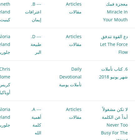
معجزة فمك
Articles
--- B.
nneth
Miracle In
مقالات
اعترافات
eland
Your Mouth
إيمان
كينيث 
دع القوة تتدفق
Articles
--- D.
loria
Let The Force
مقالات
طبيعة
eland
Flow
البر
جلوريا
6. كتاب تأملات
Daily
Chris
شهر يونيو 2018
Devotional
ilome
تأملات يومية
كريس
أوياكي
لا تكن مشغولاً
Articles
--- A.
loria
أبداً عن الكلمة
مقالات
أهمية
eland
Never Too
كلمة
جلوريا
Busy For The
الله