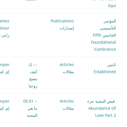
Part
المؤتمر
Publications
amez
التأسيسي
إصدارات
bour
الخامس Fifth
رامز غ
Foundational
Conference
ثابتين
Articles
--- G.
enyon
Established
مقالات
كيف
إي كين
تنضج
روحيا
فيض المحبة جزء
Articles
-- 05.01
enyon
Abundance Of
مقالات
ما هي
إي كين
Love Part 2
المحبة