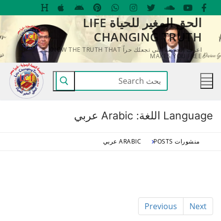
لتجاوز
الحق المغير للحياة LIFE
لى
CHANGING TRUTH
لمحتوى
اعرف الحقيقة التي تجعلك حراً KNOW THE TRUTH THAT
MAKES YOU FREE
البحث
عن:
Language اللغة:
Arabic عربي
منشورات POSTS
ARABIC عربي
Previous
Next