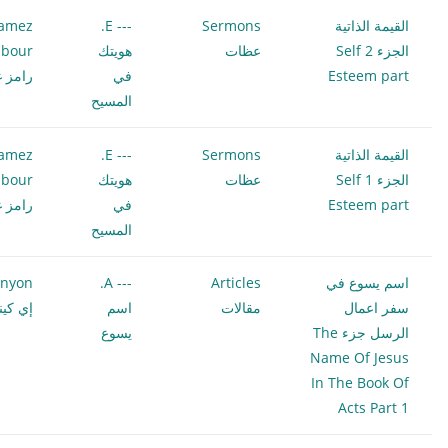
القيمة الذاتية
Sermons
--- E.
amez
الجزء 2 Self
عظات
هويتك
bour
Esteem part
في
رامز غ
المسيح
القيمة الذاتية
Sermons
--- E.
amez
الجزء 1 Self
عظات
هويتك
bour
Esteem part
في
رامز غ
المسيح
اسم يسوع في
Articles
--- A.
enyon
سفر اعمال
مقالات
اسم
إي كين
الرسل جزء The
يسوع
Name Of Jesus
In The Book Of
Acts Part 1