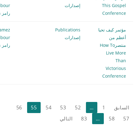
This Gospel
إصدارات
bour
Conference
رامز غ
مؤتمر كيف تحيا
Publications
amez
أعظم من
إصدارات
bour
منتصرHow To
رامز غ
Live More
Than
Victorious
Conference
تعدد
السابق
1
…
52
53
54
55
56
صفحات
57
58
…
83
التالي
المقالات