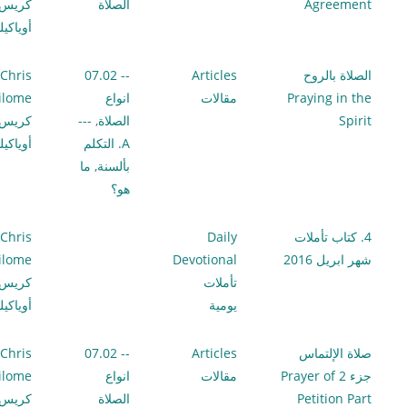
Agreement
الصلاة
كريس
أوياكي
الصلاة بالروح
Articles
-- 07.02
Chris
Praying in the
مقالات
انواع
ilome
Spirit
الصلاة
,
---
كريس
A. التكلم
أوياكي
بألسنة, ما
هو؟
4. كتاب تأملات
Daily
Chris
شهر ابريل 2016
Devotional
ilome
تأملات
كريس
يومية
أوياكي
صلاة الإلتماس
Articles
-- 07.02
Chris
جزء 2 Prayer of
مقالات
انواع
ilome
Petition Part
الصلاة
كريس