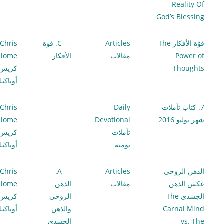
Reality Of
God’s Blessing
قوّة الأفكار The
Articles
--- C. قوة
Chris
Power of
مقالات
الأفكار
ilome
Thoughts
كريس
أوياكي
7. كتاب تأملات
Daily
Chris
شهر يوليو 2016
Devotional
ilome
تأملات
كريس
يومية
أوياكي
الذهن الروحي
Articles
--- A.
Chris
عكس الذهن
مقالات
الذهن
ilome
الجسدى The
الروحي
كريس
Carnal Mind
والذهن
أوياكي
vs. The
الجسدي