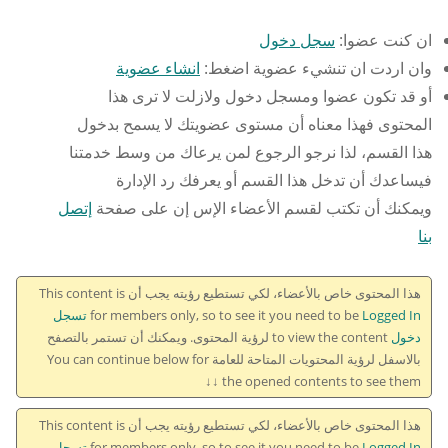
ان كنت عضوا:
سجل دخول
وان اردت ان تنشيء عضوية اضغط:
انشاء عضوية
أو قد تكون عضوا ومسجل دخول ولازلت لا ترى هذا
المحتوى فهذا معناه أن مستوى عضويتك لا يسمح بدخول
هذا القسم، لذا نرجو الرجوع لمن يرعاك من وسط خدمتنا
فيساعدك أن تدخل هذا القسم أو يعرفك رد الإدارة
ويمكنك أن تكتب لقسم الأعضاء الإس إن على صفحة
إتصل
بنا
هذا المحتوى خاص بالأعضاء، لكي تستطيع رؤيته يجب أن This content is
for members only, so to see it you need to be
Logged In تسجل
دخول
to view the content لرؤية المحتوى. ويمكنك أن تستمر بالتصفح
بالاسفل لرؤية المحتويات المتاحة للعامة You can continue below for
the opened contents to see them ↓↓
هذا المحتوى خاص بالأعضاء، لكي تستطيع رؤيته يجب أن This content is
for members only, so to see it you need to be
Logged In تسجل