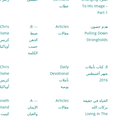
To His Image –
عظات
Part 1
هدم حصون
Articles
--- B.
Chris
Pulling Down
مقالات
ضبط
ilome
Strongholds
الذهن
كريس
حسب
أوياكي
الكلمة
8. كتاب تأملات
Daily
Chris
شهر أغسطس
Devotional
ilome
2016
تأملات
كريس
يومية
أوياكي
الحياة في حقيقة
Articles
--- A.
nneth
بركات الله
مقالات
الإيمان
eland
Living In The
والعيان
كينيث ك