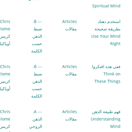
Spiritual Mind
استخدم ذهنك
Articles
--- B.
Chris
بطريقة صحيحة
مقالات
ضبط
ilome
Use Your Mind
الذهن
كريس
Right
حسب
أوياكي
الكلمة
ففى هذه افتكروا
Articles
--- B.
Chris
Think on
مقالات
ضبط
ilome
These Things
الذهن
كريس
حسب
أوياكي
الكلمة
فهم طبيعة الذهن
Articles
--- A.
Chris
Understanding
مقالات
الذهن
ilome
Mind
الروحي
كريس