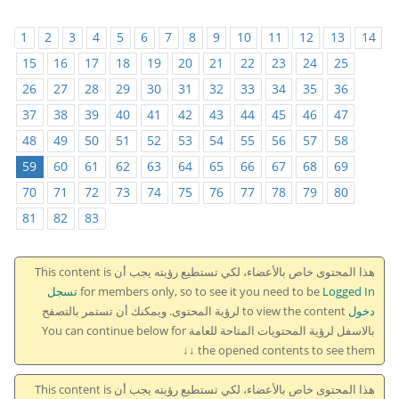
1
2
3
4
5
6
7
8
9
10
11
12
13
14
15
16
17
18
19
20
21
22
23
24
25
26
27
28
29
30
31
32
33
34
35
36
37
38
39
40
41
42
43
44
45
46
47
48
49
50
51
52
53
54
55
56
57
58
59
60
61
62
63
64
65
66
67
68
69
70
71
72
73
74
75
76
77
78
79
80
81
82
83
هذا المحتوى خاص بالأعضاء، لكي تستطيع رؤيته يجب أن This content is
for members only, so to see it you need to be
Logged In تسجل
دخول
to view the content لرؤية المحتوى. ويمكنك أن تستمر بالتصفح
بالاسفل لرؤية المحتويات المتاحة للعامة You can continue below for
the opened contents to see them ↓↓
هذا المحتوى خاص بالأعضاء، لكي تستطيع رؤيته يجب أن This content is