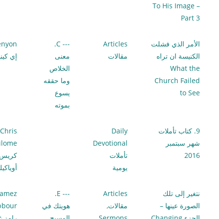
To His Image –
Part 3
الأمر الذي فشلت
Articles
--- C.
enyon
الكنيسة ان تراه
مقالات
معنى
إي كين
What the
الخلاص
Church Failed
وما حققه
to See
يسوع
بموته
9. كتاب تأملات
Daily
Chris
شهر سبتمبر
Devotional
ilome
2016
تأملات
كريس
يومية
أوياكي
نتغير إلى تلك
Articles
--- E.
amez
الصورة عينها –
مقالات
,
هويتك في
bbour
الجزء Changing
Sermons
المسيح
رامز غ