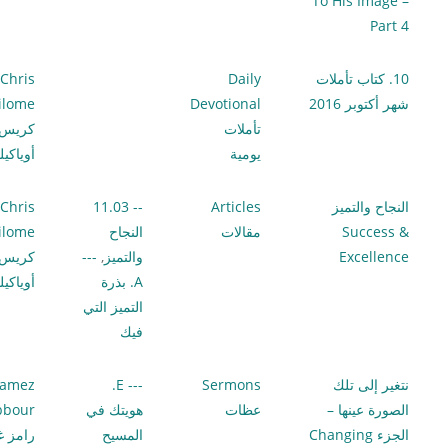
To His Image –
Part 4
10. كتاب تأملات
Daily
Chris
شهر أكتوبر 2016
Devotional
ilome
تأملات
كريس
يومية
أوياكي
النجاح والتميز
Articles
-- 11.03
Chris
Success &
مقالات
النجاح
ilome
Excellence
والتميز
,
---
كريس
A. بذرة
أوياكي
التميز التي
فيك
نتغير إلى تلك
Sermons
--- E.
amez
الصورة عينها –
عظات
هويتك في
bbour
الجزء Changing
المسيح
رامز غ