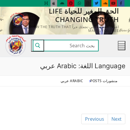
لتجاوز
الحق المغير للحياة LIFE
لى
CHANGING TRUTH
لمحتوى
اعرف الحقيقة التي تجعلك حراً KNOW THE TRUTH THAT
MAKES YOU FREE
البحث
عن:
Language اللغة:
Arabic عربي
منشورات POSTS
ARABIC عربي
Previous
Next