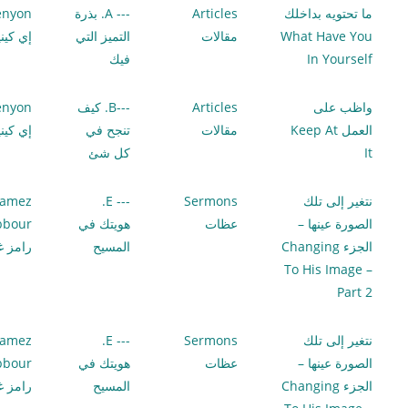
ما تحتويه بداخلك
Articles
--- A. بذرة
enyon
What Have You
مقالات
التميز التي
إي كين
In Yourself
فيك
واظب على
Articles
---B. كيف
enyon
العمل Keep At
مقالات
تنجح في
إي كين
It
كل شئ
نتغير إلى تلك
Sermons
--- E.
amez
الصورة عينها –
عظات
هويتك في
bbour
الجزء Changing
المسيح
رامز غ
To His Image –
Part 2
نتغير إلى تلك
Sermons
--- E.
amez
الصورة عينها –
عظات
هويتك في
bbour
الجزء Changing
المسيح
رامز غ