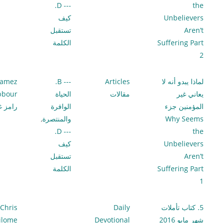
--- D.
the
Unbelievers
كيف
Aren’t
تستقبل
Suffering Part
الكلمة
2
لماذا يبدو أنه لا
Articles
--- B.
amez
يعاني غير
مقالات
الحياة
bbour
المؤمنين جزء
الوافرة
رامز غ
Why Seems
والمنتصرة
,
--- D.
the
Unbelievers
كيف
Aren’t
تستقبل
Suffering Part
الكلمة
1
5. كتاب تأملات
Daily
Chris
شهر مايو 2016
Devotional
ilome