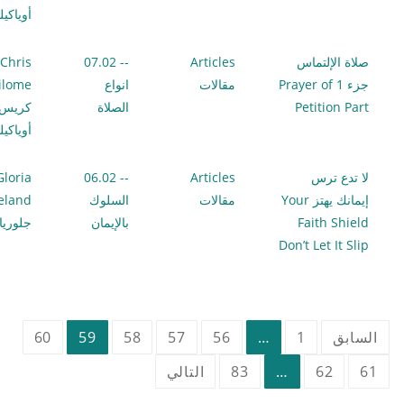
أوياكي
صلاة الإلتماس
Articles
-- 07.02
Chris
جزء 1 Prayer of
مقالات
انواع
ilome
Petition Part
الصلاة
كريس
أوياكي
لا تدع ترس
Articles
-- 06.02
Gloria
إيمانك يهتز Your
مقالات
السلوك
eland
Faith Shield
بالإيمان
جلوريا 
Don’t Let It Slip
تعدد
السابق
1
…
56
57
58
59
60
صفحات
61
62
…
83
التالي
المقالات