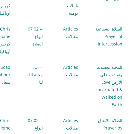
تأملات
كريس
يومية
أوياكي
الصلاة الشفاعية
Articles
-- 07.02
Chris
Prayer of
مقالات
انواع
ilome
Intercession
الصلاة
كريس
أوياكي
المحبة تجسدت
Articles
--- C.
Soad
وتمشت علي
مقالات
محبة الله
bbour
الأرض Love
لنا
سعاد غ
Incarnated &
Walked on
Earth
الصلاة بالاتفاق
Articles
-- 07.02
Chris
Prayer by
مقالات
انواع
ilome