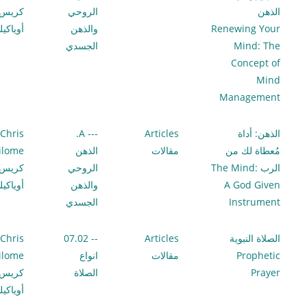
الذهن
الروحي
كريس
Renewing Your
والذهن
أوياكي
Mind: The
الجسدي
Concept of
Mind
Management
الذهن: أداة
Articles
--- A.
Chris
مُعطاة لك من
مقالات
الذهن
ilome
الرب The Mind:
الروحي
كريس
A God Given
والذهن
أوياكي
Instrument
الجسدي
الصلاة النبوية
Articles
-- 07.02
Chris
Prophetic
مقالات
انواع
ilome
Prayer
الصلاة
كريس
أوياكي