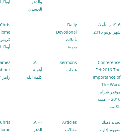
والذهن
أوياكي
الجسدي
6. كتاب تأملات
Daily
Chris
شهر يونيو 2016
Devotional
ilome
تأملات
كريس
يومية
أوياكي
amez
--- A.
Sermons
Conference
Feb2016 The
عظات
أهمية
bbour
Importance of
كلمة الله
رامز غ
The Word
مؤتمر فبراير
2016 – أهمية
الكلمة
تجديد ذهنك:
Articles
--- A.
Chris
مفهوم إدارة
مقالات
الذهن
ilome