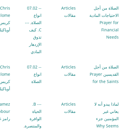
الصلاة من أجل
Articles
-- 07.02
Chris
الاحتياجات المادية
مقالات
انواع
ilome
Prayer for
الصلاة
,
---
كريس
Financial
C. كيف
أوياكي
Needs
تذوق
الإزدهار
المادي
الصلاة من أجل
Articles
-- 07.02
Chris
القديسين Prayer
مقالات
انواع
ilome
for the Saints
الصلاة
كريس
أوياكي
لماذا يبدو أنه لا
Articles
--- B.
amez
يعاني غير
مقالات
الحياة
bbour
المؤمنين جزء
الوافرة
رامز غ
Why Seems
والمنتصرة
,