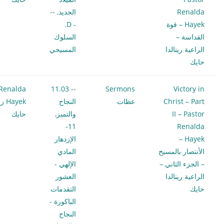
Renalda
الجديد
,
--
Hayek – قوة
- D.
القداسة –
السلوك
الراعية رينالدا
المسيحي
حايك
Renalda
-- 11.03
Sermons
Victory in
Christ – Part
عظات
النجاح
Hayek
II – Pastor
والتميز
,
حايك
11-
Renalda
Hayek –
الإزدهار
الأنتصار بالمسيح
المادي
– الجزء الثاني –
الإلهي -
الراعية رينالدا
العشور
حايك
التقدمات
الباكورة -
النجاح