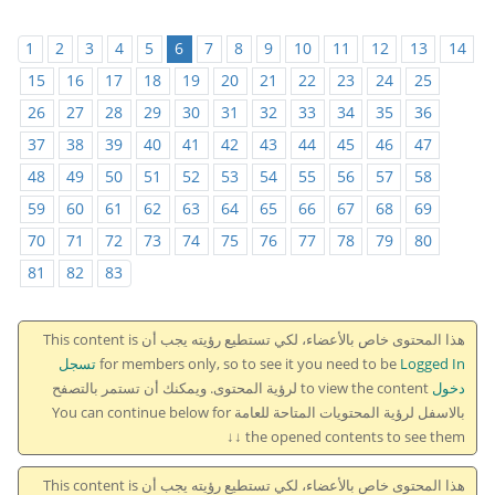
1
2
3
4
5
6
7
8
9
10
11
12
13
14
15
16
17
18
19
20
21
22
23
24
25
26
27
28
29
30
31
32
33
34
35
36
37
38
39
40
41
42
43
44
45
46
47
48
49
50
51
52
53
54
55
56
57
58
59
60
61
62
63
64
65
66
67
68
69
70
71
72
73
74
75
76
77
78
79
80
81
82
83
هذا المحتوى خاص بالأعضاء، لكي تستطيع رؤيته يجب أن This content is
for members only, so to see it you need to be
Logged In تسجل
دخول
to view the content لرؤية المحتوى. ويمكنك أن تستمر بالتصفح
بالاسفل لرؤية المحتويات المتاحة للعامة You can continue below for
the opened contents to see them ↓↓
هذا المحتوى خاص بالأعضاء، لكي تستطيع رؤيته يجب أن This content is