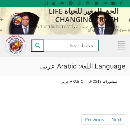
لتجاوز
الحق المغير للحياة LIFE
لى
CHANGING TRUTH
لمحتوى
اعرف الحقيقة التي تجعلك حراً KNOW THE TRUTH THAT
MAKES YOU FREE
البحث
عن:
Language اللغة:
Arabic عربي
منشورات POSTS
ARABIC عربي
Previous
Next