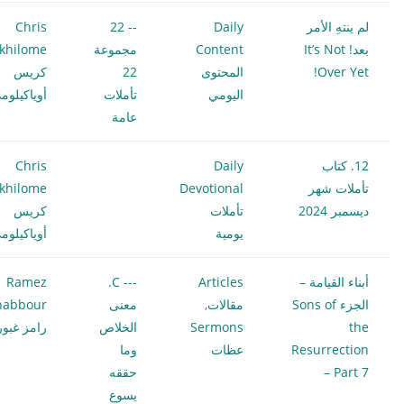
لم ينتهِ الأمر
Daily
-- 22
Chris
بعد! It’s Not
Content
مجموعة
khilome
Over Yet!
المحتوى
22
كريس
اليومي
تأملات
أوياكيلوم
عامة
12. كتاب
Daily
Chris
تأملات شهر
Devotional
khilome
ديسمبر 2024
تأملات
كريس
يومية
أوياكيلوم
أبناء القيامة –
Articles
--- C.
Ramez
الجزء Sons of
مقالات
,
معنى
habbour
the
Sermons
الخلاص
رامز غبور
Resurrection
عظات
وما
– Part 7
حققه
يسوع