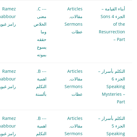
أبناء القيامة –
Articles
--- C.
Ramez
الجزء 4 Sons
مقالات
,
معنى
habbour
of the
Sermons
الخلاص
رامز غبور
Resurrection
عظات
وما
– Part
حققه
يسوع
بموته
التكلم بأسرار –
Articles
--- B.
Ramez
الجزء 6
مقالات
,
اهمية
habbour
Speaking
Sermons
التكلم
رامز غبور
Mysteries –
عظات
بألسنة
Part
التكلم بأسرار –
Articles
--- B.
Ramez
الجزء 5
مقالات
,
اهمية
habbour
Speaking
Sermons
التكلم
رامز غبور