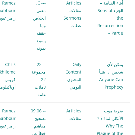
أبناء القيامة –
Articles
--- C.
Ramez
الجزء Sons of
مقالات
,
معنى
habbour
the
Sermons
الخلاص
رامز غبور
Resurrection
عظات
وما
– Part 8
حققه
يسوع
بموته
يمكن لأي
Daily
-- 22
Chris
شخص أن يتنبأ
Content
مجموعة
khilome
Anyone Can
المحتوى
22
كريس
Prophecy
اليومي
تأملات
أوياكيلوم
عامة
ضربة موت
Articles
-- 09.06
Ramez
الأبكار. لماذا؟ ?
مقالات
تصحيح
habbour
Why The
مفاهيم
رامز غبور
Plague of the
خطأ عن