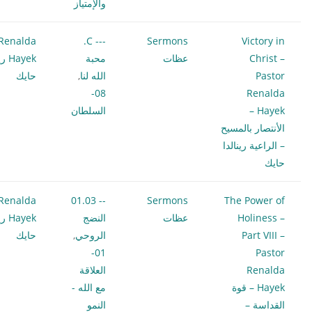
والإمتياز
Renalda
--- C.
Sermons
Victory in
Christ –
عظات
محبة
Hayek
Pastor
الله لنا
,
حايك
08-
Renalda
Hayek –
السلطان
الأنتصار بالمسيح
– الراعية رينالدا
حايك
Renalda
-- 01.03
Sermons
The Power of
Holiness –
عظات
النضج
Hayek
Part VIII –
الروحي
,
حايك
01-
Pastor
Renalda
العلاقة
Hayek – قوة
مع الله -
القداسة –
النمو