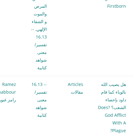
Firstborn
المرض
والموت
و الشفاء
الإلهي
,
--
16.13
تفسير/
معنى
شواهد
كتابية
هل يصيب الله
Articles
-- 16.13
Ramez
بالوباء كما قام
مقالات
تفسير/
habbour
داود بإحصاء
معنى
رامز غبور
الشعب؟ ?Does
شواهد
God Afflict
كتابية
With A
Plague?