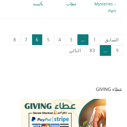
Mysteries –
عظات
بألسنة
Part
تعدد
السابق
1
…
3
4
5
6
7
8
صفحات
9
…
83
التالي
المقالات
عطاء GIVING