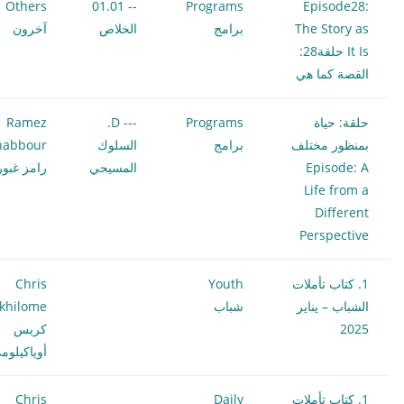
Others
-- 01.01
Programs
Episode28:
The Story as
برامج
الخلاص
آخرون
It Is حلقة28:
القصة كما هي
حلقة: حياة
Programs
--- D.
Ramez
بمنظور مختلف
برامج
السلوك
habbour
Episode: A
المسيحي
رامز غبور
Life from a
Different
Perspective
1. كتاب تأملات
Youth
Chris
الشباب – يناير
شباب
khilome
2025
كريس
أوياكيلوم
1. كتاب تأملات
Daily
Chris