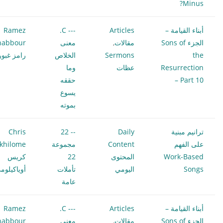
Minus?
أبناء القيامة –
Articles
--- C.
Ramez
الجزء Sons of
مقالات
,
معنى
habbour
the
Sermons
الخلاص
رامز غبور
Resurrection
عظات
وما
– Part 10
حققه
يسوع
بموته
ترانيم مبنية
Daily
-- 22
Chris
على الفهم
Content
مجموعة
khilome
Work-Based
المحتوى
22
كريس
Songs
اليومي
تأملات
أوياكيلوم
عامة
أبناء القيامة –
Articles
--- C.
Ramez
الجزء Sons of
مقالات
,
معنى
habbour