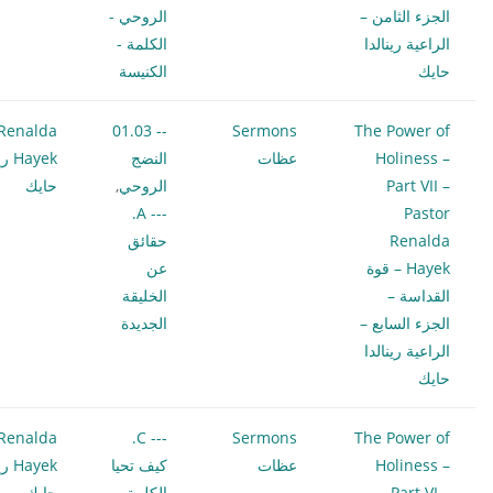
الجزء الثامن –
الروحي -
الراعية رينالدا
الكلمة -
حايك
الكنيسة
Renalda
-- 01.03
Sermons
The Power of
Holiness –
عظات
النضج
Hayek
Part VII –
الروحي
,
حايك
--- A.
Pastor
Renalda
حقائق
Hayek – قوة
عن
القداسة –
الخليقة
الجزء السابع –
الجديدة
الراعية رينالدا
حايك
Renalda
--- C.
Sermons
The Power of
Holiness –
عظات
كيف تحيا
Hayek
Part VI –
الكلمة
,
-
حايك