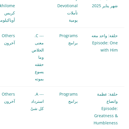
شهر يناير 2025
Devotional
khilome
تأملات
كريس
يومية
أوياكيلوم
حلقة: واحد معه
Programs
--- C.
Others
Episode: One
برامج
معنى
آخرون
with Him
الخلاص
وما
حققه
يسوع
بموته
حلقة: عظمة
Programs
--- A.
Others
واتضاع
برامج
استرداد
آخرون
Episode:
كل شىْ
Greatness &
Humbleness