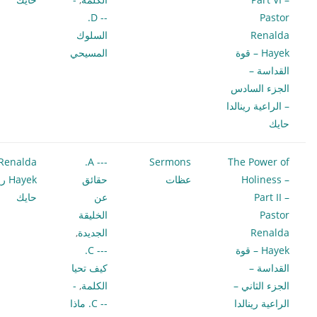
-- D.
Pastor
Renalda
السلوك
Hayek – قوة
المسيحي
القداسة –
الجزء السادس
– الراعية رينالدا
حايك
Renalda
--- A.
Sermons
The Power of
Holiness –
عظات
حقائق
Hayek
Part II –
عن
حايك
Pastor
الخليقة
Renalda
الجديدة
,
Hayek – قوة
--- C.
القداسة –
كيف تحيا
الجزء الثاني –
الكلمة
,
-
الراعية رينالدا
-- C. ماذا