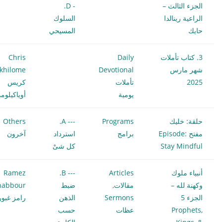
الجزء الثالث –
- D.
الراعية رينالدا
السلوك
حايك
المسيحي
3. كتاب تأملات
Daily
Chris
شهر مارس
Devotional
khilome
2025
تأملات
كريس
يومية
أوياكيلوم
حلقة: خليك
Programs
--- A.
Others
مفتح Episode:
برامج
استرداد
آخرون
Stay Mindful
كل شىْ
أنبياء ملوك
Articles
--- B.
Ramez
وكهنة لله –
مقالات
,
ضبط
habbour
الجزء 5
Sermons
الذهن
رامز غبور
Prophets,
عظات
حسب