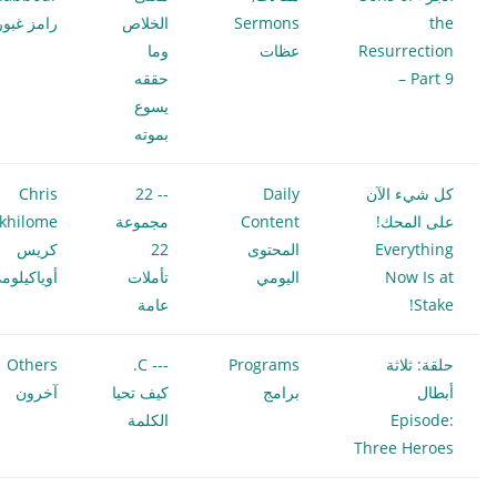
the
Sermons
الخلاص
رامز غبور
Resurrection
عظات
وما
– Part 9
حققه
يسوع
بموته
كل شيء الآن
Daily
-- 22
Chris
على المحك!
Content
مجموعة
khilome
Everything
المحتوى
22
كريس
Now Is at
اليومي
تأملات
أوياكيلوم
Stake!
عامة
حلقة: ثلاثة
Programs
--- C.
Others
أبطال
برامج
كيف تحيا
آخرون
Episode:
الكلمة
Three Heroes