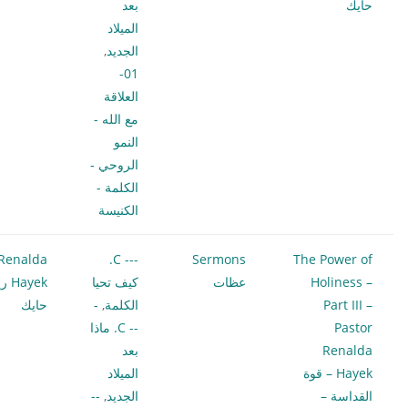
حايك
بعد
الميلاد
الجديد
,
01-
العلاقة
مع الله -
النمو
الروحي -
الكلمة -
الكنيسة
Renalda
--- C.
Sermons
The Power of
Holiness –
عظات
كيف تحيا
Hayek
Part III –
الكلمة
,
-
حايك
Pastor
-- C. ماذا
Renalda
بعد
Hayek – قوة
الميلاد
القداسة –
الجديد
,
--