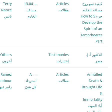
كيفية نمو روح
Articles
-- 13.04
Terry
مساعد الخادم
مقالات
مساعد
ce
جزء 5 How to
الخادم
نانس
Develop the
Spirit of an
Armorbearer
Part
الدكتور أ. إ.
Testimonies
Others
مصر
إختبارات
آخرون
Ramez
--- A.
Articles
Annulled
Death &
مقالات
استرداد
abbour
Brought Life
كل شىْ
رامز غبو
&
Immortality
أباد الموت
وأنار الحياة