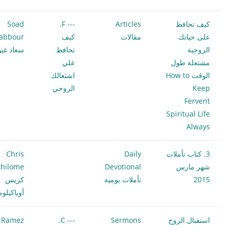
كيف تحافظ
Articles
--- F.
Soad
على حياتك
مقالات
كيف
abbour
الروحية
تحافظ
سعاد غبو
مشتعلة طول
علي
الوقت How to
اشتعالك
Keep
الروحي
Fervent
Spiritual Life
Always
3. كتاب تأملات
Daily
Chris
شهر مارس
Devotional
hilome
2015
تأملات يومية
كريس
أوياكيلو
استقبال الروح
Sermons
--- C.
Ramez