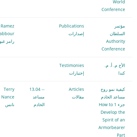
World
Conference
مؤتمر
Publications
Ramez
السلطان
إصدارات
abbour
Authority
رامز غبو
Conference
الأخ م. أ. م.
Testimonies
كندا
إختبارات
كيفية نمو روح
Articles
-- 13.04
Terry
مساعد الخادم
مقالات
مساعد
ce
جزء 1 How to
الخادم
نانس
Develop the
Spirit of an
Armorbearer
Part