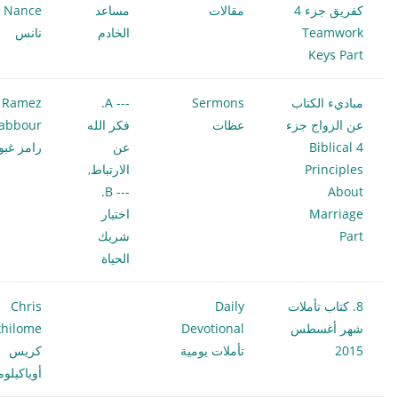
كفريق جزء 4
مقالات
مساعد
ce
Teamwork
الخادم
نانس
Keys Part
مباديء الكتاب
Sermons
--- A.
Ramez
عن الزواج جزء
عظات
فكر الله
abbour
4 Biblical
عن
رامز غبو
Principles
الارتباط
,
--- B.
About
Marriage
اختيار
Part
شريك
الحياة
8. كتاب تأملات
Daily
Chris
شهر أغسطس
Devotional
hilome
2015
تأملات يومية
كريس
أوياكيلو