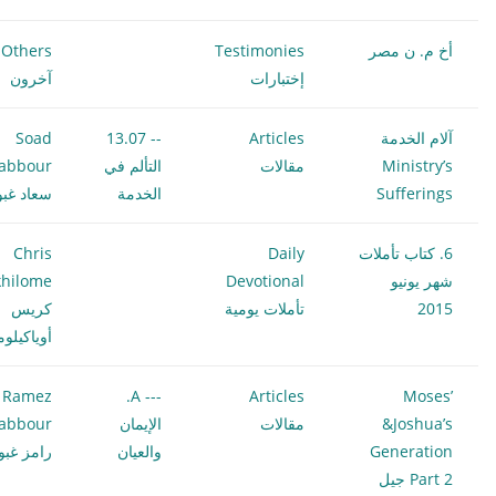
أخ م. ن مصر
Testimonies
Others
إختبارات
آخرون
آلام الخدمة
Articles
-- 13.07
Soad
Ministry’s
مقالات
التألم في
abbour
Sufferings
الخدمة
سعاد غبو
6. كتاب تأملات
Daily
Chris
شهر يونيو
Devotional
hilome
2015
تأملات يومية
كريس
أوياكيلو
Ramez
--- A.
Articles
Moses’
&Joshua’s
مقالات
الإيمان
abbour
Generation
والعيان
رامز غبو
Part 2 جيل