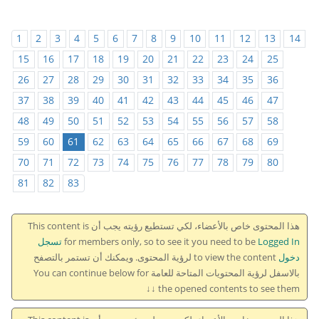
1
2
3
4
5
6
7
8
9
10
11
12
13
14
15
16
17
18
19
20
21
22
23
24
25
26
27
28
29
30
31
32
33
34
35
36
37
38
39
40
41
42
43
44
45
46
47
48
49
50
51
52
53
54
55
56
57
58
59
60
61
62
63
64
65
66
67
68
69
70
71
72
73
74
75
76
77
78
79
80
81
82
83
هذا المحتوى خاص بالأعضاء، لكي تستطيع رؤيته يجب أن This content is
for members only, so to see it you need to be
Logged In تسجل
دخول
to view the content لرؤية المحتوى. ويمكنك أن تستمر بالتصفح
بالاسفل لرؤية المحتويات المتاحة للعامة You can continue below for
the opened contents to see them ↓↓