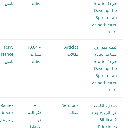
جزء 3 How to
الخادم
نانس
Develop the
Spirit of an
Armorbearer
Part
كيفية نمو روح
Articles
-- 13.04
Terry
مساعد الخادم
مقالات
مساعد
ce
جزء 2 How to
الخادم
نانس
Develop the
Spirit of an
Armorbearer
Part
مباديء الكتاب
Sermons
--- A.
Ramez
عن الزواج جزء
عظات
فكر الله
abbour
2 Biblical
عن
رامز غبو
Principles
الارتباط
,