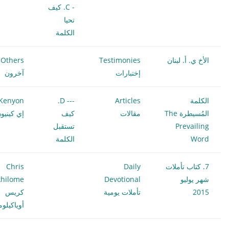
- C. كيف
تحيا
الكلمة
الأخ ي. أ. لبنان
Testimonies
Others
إختبارات
آخرون
الكلمة
Articles
--- D.
Kenyon
المُسيطرة The
مقالات
كيف
إي كينيو
Prevailing
تستقبل
Word
الكلمة
7. كتاب تأملات
Daily
Chris
شهر يوليو
Devotional
hilome
2015
تأملات يومية
كريس
أوياكيلو