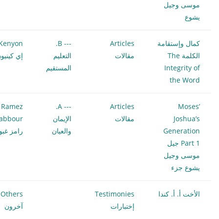
موسى وجيل
يشوع
كمال وإستقامة
Articles
--- B.
Kenyon
الكلمة The
مقالات
التعليم
إي كينيو
Integrity of
المستقيم
the Word
Ramez
--- A.
Articles
Moses’
Joshua’s
مقالات
الإيمان
abbour
Generation
والعيان
رامز غبو
Part 1 جيل
موسى وجيل
يشوع جزء
الأخت أ. أ. كندا
Testimonies
Others
إختبارات
آخرون