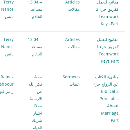
مفاتيح للعمل
Articles
-- 13.04
Terry
كفريق جزء 2
مقالات
مساعد
ce
Teamwork
الخادم
نانس
Keys Part
مفاتيح للعمل
Articles
-- 13.04
Terry
كفريق جزء 1
مقالات
مساعد
ce
Teamwork
الخادم
نانس
Keys Part
مباديء الكتاب
Sermons
--- A.
Ramez
عن الزواج جزء
عظات
فكر الله
abbour
3 Biblical
عن
رامز غبو
Principles
الارتباط
,
--- B.
About
Marriage
اختيار
Part
شريك
الحياة