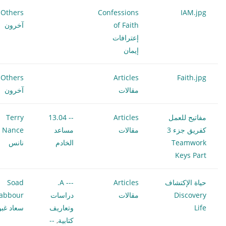
Others
Confessions
IAM.jpg
of Faith
آخرون
إعترافات
إيمان
Others
Articles
Faith.jpg
مقالات
آخرون
مفاتيح للعمل
Articles
-- 13.04
Terry
كفريق جزء 3
مقالات
مساعد
ce
Teamwork
الخادم
نانس
Keys Part
حياة الإكتشاف
Articles
--- A.
Soad
Discovery
مقالات
دراسات
abbour
Life
وتعاريف
سعاد غبو
كتابية
,
--