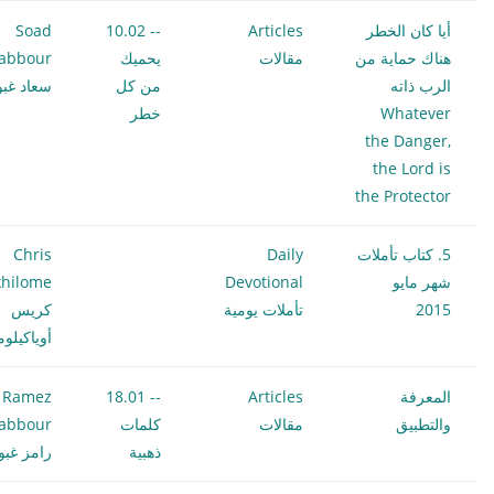
أيا كان الخطر
Articles
-- 10.02
Soad
هناك حماية من
مقالات
يحميك
abbour
الرب ذاته
من كل
سعاد غبو
Whatever
خطر
the Danger,
the Lord is
the Protector
5. كتاب تأملات
Daily
Chris
شهر مايو
Devotional
hilome
2015
تأملات يومية
كريس
أوياكيلو
المعرفة
Articles
-- 18.01
Ramez
والتطبيق
مقالات
كلمات
abbour
ذهبية
رامز غبو