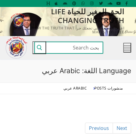
لتجاوز
الحق المغير للحياة LIFE
لى
CHANGING TRUTH
لمحتوى
اعرف الحقيقة التي تجعلك حراً KNOW THE TRUTH THAT
MAKES YOU FREE
البحث
عن:
Language اللغة:
Arabic عربي
منشورات POSTS
ARABIC عربي
Previous
Next