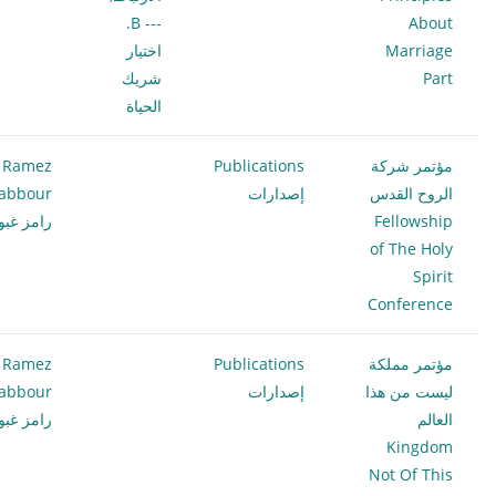
--- B.
About
Marriage
اختيار
Part
شريك
الحياة
مؤتمر شركة
Publications
Ramez
الروح القدس
إصدارات
abbour
Fellowship
رامز غبو
of The Holy
Spirit
Conference
مؤتمر مملكة
Publications
Ramez
ليست من هذا
إصدارات
abbour
العالم
رامز غبو
Kingdom
Not Of This