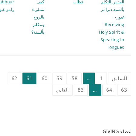
القدس التكلم
عظات
كيف
abbour
بألسنة د.رامز
تمتلىء
رامز غبو
غبور-
بالروح
Receiving
وتتكلم
Holy Spirit &
بألسنة؟
Speaking In
Tongues
تعدد
السابق
1
…
58
59
60
61
62
صفحات
63
64
…
83
التالي
المقالات
عطاء GIVING