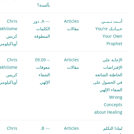
بألسنة؟
أنــت نــبــي
Articles
--- A. دور
Chris
حـيـاتـك You’re
مقالات
الكلمات
akhilome
Your Own
المنطوقة
كريس
Prophet
أوياكيلومي
الإجابة على
Articles
-- 09.09
Chris
الإفتراضات
مقالات
معوقات
akhilome
الخاطئة الشائعة
الشفاء
كريس
في الحصول على
الإلهي
أوياكيلومي
الشفاء الإلهي
Wrong
Concepts
about Healing
لماذا التكلم
Articles
--- B.
Chris