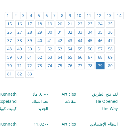
1
2
3
4
5
6
7
8
9
10
11
12
13
14
15
16
17
18
19
20
21
22
23
24
25
26
27
28
29
30
31
32
33
34
35
36
37
38
39
40
41
42
43
44
45
46
47
48
49
50
51
52
53
54
55
56
57
58
59
60
61
62
63
64
65
66
67
68
69
70
71
72
73
74
75
76
77
78
79
80
81
82
83
لقد فتح الطريق
Articles
--- C. ماذا
Kenneth
He Opened
مقالات
بعد الميلاد
Copeland
the Way
الجديد
كينيث كوبلا
النظام الإقتصادي
Articles
-- 11.02
Kenneth