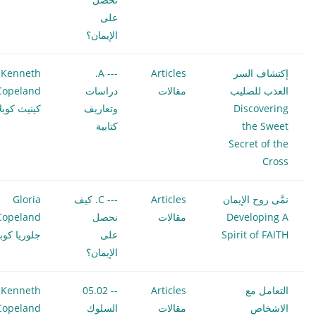
على
الإيمان؟
إكتشاف السر
Articles
--- A.
Kenneth
العذب للصليب
مقالات
دراسات
Copeland
Discovering
وتعاريف
كينيث كوبلا
the Sweet
كتابية
Secret of the
Cross
نمَّى روح الإيمان
Articles
--- C. كيف
Gloria
Developing A
مقالات
نحصل
Copeland
Spirit of FAITH
على
جلوريا كوبل
الإيمان؟
التعامل مع
Articles
-- 05.02
Kenneth
الاشخاص
مقالات
السلوك
Copeland