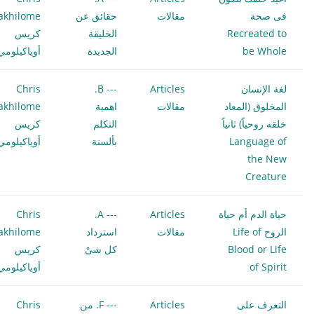
فى صحة
مقالات
حقائق عن
akhilome
Recreated to
الخليقة
كريس
be Whole
الجديدة
أوياكيلومي
لغة الإنسان
Articles
--- B.
Chris
المخلوق (المعاد
مقالات
اهمية
akhilome
خلقه روحياً) ثانياً
التكلم
كريس
Language of
بألسنة
أوياكيلومي
the New
Creature
حياة الدم أم حياة
Articles
--- A.
Chris
الروح Life of
مقالات
استرداد
akhilome
Blood or Life
كل شىْ
كريس
of Spirit
أوياكيلومي
التعرف على
Articles
--- F. من
Chris