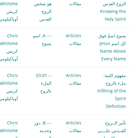
الروح القدس
مقالات
هو شخص
akhilome
Knowing the
الروح
كريس
Holy Spirit
القدس
أوياكيلومي
يسوع اسمٌ فوق
Articles
--- A. اسم
Chris
كل اسم Jesus
مقالات
يسوع
akhilome
Name Above
كريس
Every Name
أوياكيلومي
مفهوم كلمة:
Articles
-- 03.01
Chris
ملء بالروح
مقالات
الملء
akhilome
Infilling of the
بالروح
كريس
Spirit
أوياكيلومي
Definition
تأثير الــروح
Articles
--- B. دور
Chris
القــدس علــــى
مقالات
وخدمة
akhilome