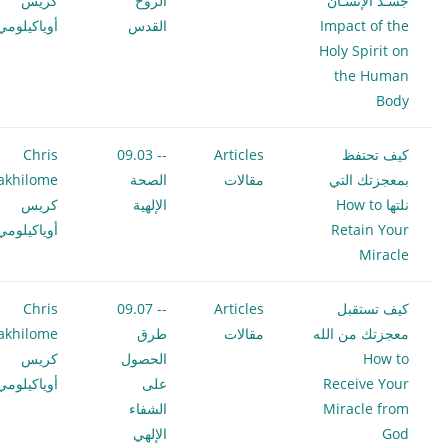
جسـد الإنسـان
الروح
كريس
Impact of the
القدس
أوياكيلومي
Holy Spirit on
the Human
Body
كيف تحتفظ
Articles
-- 09.03
Chris
بمعجزتك التي
مقالات
الصحة
akhilome
نلتها How to
الإلهية
كريس
Retain Your
أوياكيلومي
Miracle
كيف تستقبل
Articles
-- 09.07
Chris
معجزتك من الله
مقالات
طرق
akhilome
How to
الحصول
كريس
Receive Your
على
أوياكيلومي
Miracle from
الشفاء
God
الإلهي