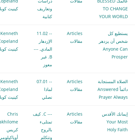
عالمك BLESSED
مقالات
دراسات
Copeland
TO CHANGE
وتعاريف
كينيث كوبلا
YOUR WORLD
كتابية
يستطيع كل
Articles
-- 11.02
Kenneth
شخص أن يزدهر
مقالات
الإزدهار
Copeland
Anyone Can
المادي
,
---
كينيث كوبلا
Prosper
B. غير
معوز
الصلاة المستجابة
Articles
-- 07.01
Kenneth
دائماً Answered
مقالات
لماذا
Copeland
Prayer Always
نصلي
كينيث كوبلا
إيمانك الأقدس
Articles
--- C. كيف
Chris
Your Most
مقالات
تمتلىء
akhilome
Holy Faith
بالروح
كريس
وتتكلم
أوياكيلومي