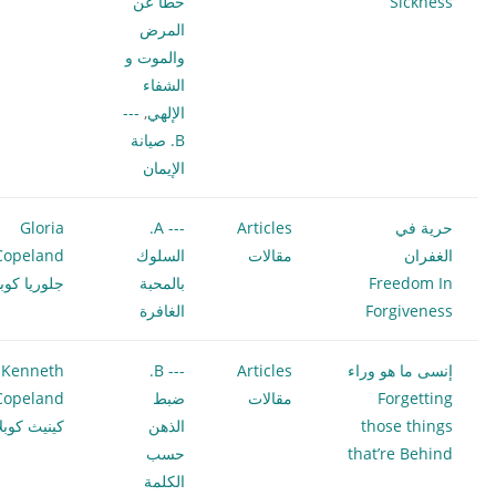
Sickness
خطأ عن
المرض
والموت و
الشفاء
الإلهي
,
---
B. صيانة
الإيمان
حرية في
Articles
--- A.
Gloria
الغفران
مقالات
السلوك
Copeland
Freedom In
بالمحبة
جلوريا كوبل
Forgiveness
الغافرة
إنسى ما هو وراء
Articles
--- B.
Kenneth
Forgetting
مقالات
ضبط
Copeland
those things
الذهن
كينيث كوبلا
that’re Behind
حسب
الكلمة