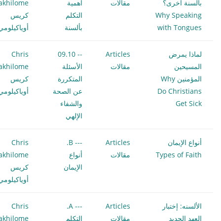
بألسنة أخرى؟
مقالات
اهمية
akhilome
Why Speaking
التكلم
كريس
with Tongues
بألسنة
أوياكيلومي
لماذا يمرض
Articles
-- 09.10
Chris
المسيحين
مقالات
الأسئلة
akhilome
المؤمنين Why
المتكررة
كريس
Do Christians
عن الصحة
أوياكيلومي
Get Sick
والشفاء
الإلهي
أنواع الإيمان
Articles
--- B.
Chris
Types of Faith
مقالات
أنواع
akhilome
الإيمان
كريس
أوياكيلومي
الألسنه: إختبار
Articles
--- A.
Chris
العهد الجديد
مقالات
التكلم
akhilome