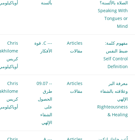
الصلاة بالألسنة؟
بألسنة
أوياكيلومي
Speaking With
Tongues or
Mind
مفهوم كلمة:
Articles
--- C. قوة
Chris
ضبط النفس
مقالات
الأفكار
akhilome
Self Control
كريس
Definition
أوياكيلومي
معرفة البر
Articles
-- 09.07
Chris
وعلاقته بالشفاء
مقالات
طرق
akhilome
الإلهي
الحصول
كريس
Righteousness
على
أوياكيلومي
& Healing
الشفاء
الإلهي
اُعيد خلقك لتكون
Articles
--- A.
Chris