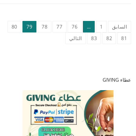
تعدد
السابق
1
…
76
77
78
79
80
صفحات
81
82
83
التالي
المقالات
عطاء GIVING