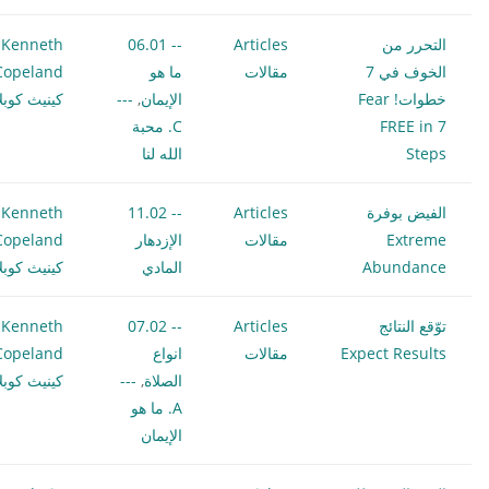
التحرر من
Articles
-- 06.01
Kenneth
الخوف في 7
مقالات
ما هو
Copeland
خطوات! Fear
الإيمان
,
---
كينيث كوبلا
FREE in 7
C. محبة
Steps
الله لنا
الفيض بوفرة
Articles
-- 11.02
Kenneth
Extreme
مقالات
الإزدهار
Copeland
Abundance
المادي
كينيث كوبلا
توّقع النتائج
Articles
-- 07.02
Kenneth
Expect Results
مقالات
انواع
Copeland
الصلاة
,
---
كينيث كوبلا
A. ما هو
الإيمان