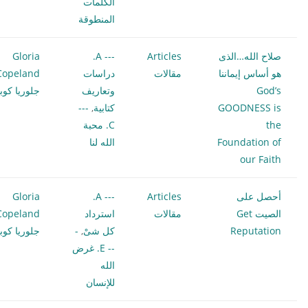
الكلمات
المنطوقة
صلاح الله…الذى
Articles
--- A.
Gloria
هو أساس إيماننا
مقالات
دراسات
Copeland
God’s
وتعاريف
جلوريا كوبل
GOODNESS is
كتابية
,
---
the
C. محبة
Foundation of
الله لنا
our Faith
أحصل على
Articles
--- A.
Gloria
الصيت Get
مقالات
استرداد
Copeland
Reputation
كل شىْ
,
-
جلوريا كوبل
-- E. غرض
الله
للإنسان