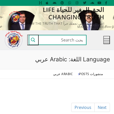
لتجاوز
الحق المغير للحياة LIFE
لى
CHANGING TRUTH
لمحتوى
اعرف الحقيقة التي تجعلك حراً KNOW THE TRUTH THAT
MAKES YOU FREE
البحث
عن:
Language اللغة:
Arabic عربي
منشورات POSTS
ARABIC عربي
Previous
Next