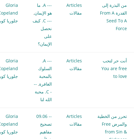
من البذرة إلى
Articles
--- A. ما
Gloria
القدرة From A
مقالات
هو الإيمان
,
Copeland
Seed To A
--- C. كيف
جلوريا كوبل
Force
نحصل
على
الإيمان؟
أنت حر لتحب
Articles
--- A.
Gloria
You are free
مقالات
السلوك
Copeland
to love
بالمحبة
جلوريا كوبل
الغافرة
,
--
- C. محبة
الله لنا
تحرر من الخطية
Articles
-- 09.06
Gloria
والمرض Free
مقالات
تصحيح
Copeland
from Sin &
مفاهيم
جلوريا كوبل