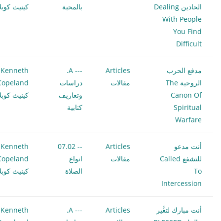
الحادين Dealing
بالمحبة
كينيث كوبلا
With People
You Find
Difficult
مدفع الحرب
Articles
--- A.
Kenneth
الروحية The
مقالات
دراسات
Copeland
Canon Of
وتعاريف
كينيث كوبلا
Spiritual
كتابية
Warfare
أنت مدعو
Articles
-- 07.02
Kenneth
للتشفع Called
مقالات
انواع
Copeland
To
الصلاة
كينيث كوبلا
Intercession
أنت مبارك لتغَّير
Articles
--- A.
Kenneth