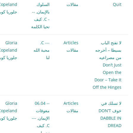
Quit
مقالات
السلوك
Copeland
بالإيمان
,
--
جلوريا كوبل
- C. كيف
تحيا الكلمة
لا تفتح الباب
Articles
--- C.
Gloria
بسيطا – أخرجه
مقالات
محبة الله
Copeland
من مصراعيه
لنا
جلوريا كوبل
Don’t Just
Open the
Door – Take It
Off the Hinges
لا تسلك في
Articles
-- 06.04
Gloria
خوف DON’T
مقالات
معوقات
Copeland
DABBLE IN
الإيمان
,
---
جلوريا كوبل
DREAD
C. كيف
نحصل