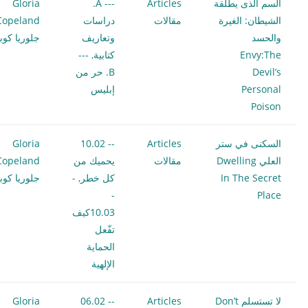
السم الذى يطلقة
Articles
--- A.
Gloria
الشيطان: الغيرة
مقالات
دراسات
Copeland
والحسد
وتعاريف
جلوريا كوبل
Envy:The
كتابية
,
---
Devil’s
B. حر من
Personal
إبليس
Poison
السكنى في ستر
Articles
-- 10.02
Gloria
العلي Dwelling
مقالات
يحميك من
Copeland
In The Secret
كل خطر
,
-
جلوريا كوبل
-
Place
10.03كيف
تفّعل
الحماية
الإلهية
لا تستسلم Don’t
Articles
-- 06.02
Gloria