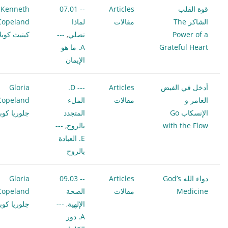
قوة القلب
Articles
-- 07.01
Kenneth
الشاكر The
مقالات
لماذا
Copeland
Power of a
نصلي
,
---
كينيث كوبلا
Grateful Heart
A. ما هو
الإيمان
أدخل في الفيض
Articles
--- D.
Gloria
الغامر و
مقالات
الملء
Copeland
الإنسكاب Go
المتجدد
جلوريا كوبل
with the Flow
بالروح
,
---
E. العبادة
بالروح
دواء الله God’s
Articles
-- 09.03
Gloria
Medicine
مقالات
الصحة
Copeland
الإلهية
,
---
جلوريا كوبل
A. دور