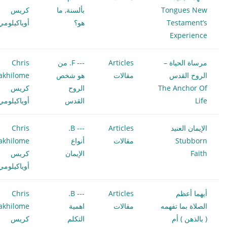
Tongues New
بألسنة, ما
كريس
Testament’s
هو؟
أوياكيلومي
Experience
مرساة الحياة –
Articles
--- F. من
Chris
الروح القدس
مقالات
هو شخص
akhilome
The Anchor Of
الروح
كريس
Life
القدس
أوياكيلومي
الإيمان العنيد
Articles
--- B.
Chris
Stubborn
مقالات
أنواع
akhilome
Faith
الإيمان
كريس
أوياكيلومي
أيهما أعظم
Articles
--- B.
Chris
الصلاة بما تفهمه
مقالات
اهمية
akhilome
( بالذهن ) أم
التكلم
كريس