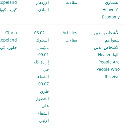
السماوي
مقالات
الإزدهار
Copeland
Heaven’s
المادي
كينيث كوبلا
Economy
الأشخاص الذين
Articles
-- 06.02
Gloria
شفوا هم
مقالات
السلوك
Copeland
الأشخاص الذين
بالإيمان
,
--
جلوريا كوبل
نالوا Healed
09.01
People Are
إرادة الله
People Who
في
Receive
الشفاء
,
--
09.07
طرق
الحصول
على
الشفاء
الإلهي