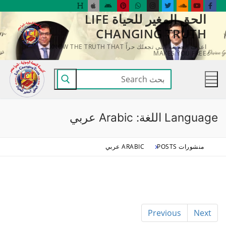
لتجاوز
الحق المغير للحياة LIFE
لى
CHANGING TRUTH
لمحتوى
اعرف الحقيقة التي تجعلك حراً KNOW THE TRUTH THAT
MAKES YOU FREE
البحث
عن:
Language اللغة:
Arabic عربي
منشورات POSTS
ARABIC عربي
Previous
Next