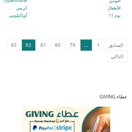
اليومي
Oyakhilome
للأطفال
كريس
يوم 11
أوياكيلومي
تعدد
السابق
1
…
79
80
81
82
83
صفحات
التالي
المقالات
عطاء GIVING