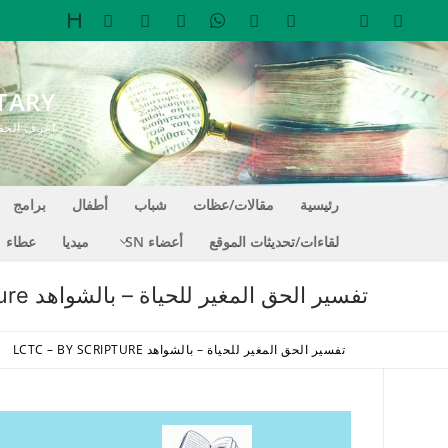
لتجاوز
لى
لمحتوى
TARY
اعرف الحقيقة التي تجعل
رئيسية
مقالات/عظات
شباب
أطفال
برامج
لقاءات/تحديثات الموقع
أعضاء SN
ميديا
عطاء
تفسير الحق المغير للحياة – بالشواهد LCTC – By Scripture
تفسير الحق المغير للحياة – بالشواهد LCTC – BY SCRIPTURE