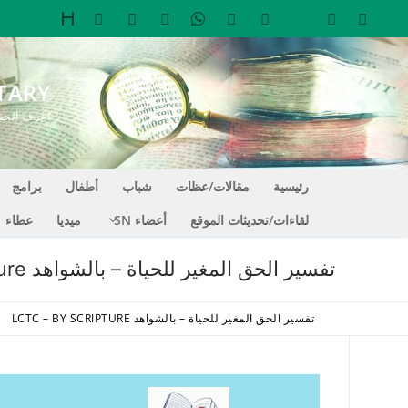
لتجاوز
لى
لمحتوى
TARY
اعرف الحقيقة التي تجعل
رئيسية
مقالات/عظات
شباب
أطفال
برامج
لقاءات/تحديثات الموقع
أعضاء SN
ميديا
عطاء
تفسير الحق المغير للحياة – بالشواهد LCTC – By Scripture
تفسير الحق المغير للحياة – بالشواهد LCTC – BY SCRIPTURE