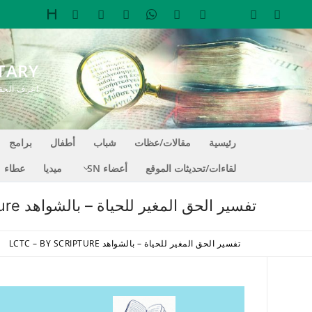
لتجاوز
لى
لمحتوى
TARY
اعرف الحقيقة التي تجعل
رئيسية
مقالات/عظات
شباب
أطفال
برامج
لقاءات/تحديثات الموقع
أعضاء SN
ميديا
عطاء
تفسير الحق المغير للحياة – بالشواهد LCTC – By Scripture
تفسير الحق المغير للحياة – بالشواهد LCTC – BY SCRIPTURE