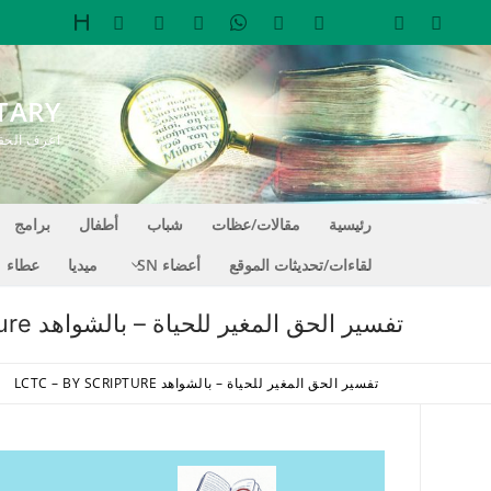
لتجاوز
لى
لمحتوى
TARY
اعرف الحقيقة التي تجعل
رئيسية
مقالات/عظات
شباب
أطفال
برامج
لقاءات/تحديثات الموقع
أعضاء SN
ميديا
عطاء
تفسير الحق المغير للحياة – بالشواهد LCTC – By Scripture
تفسير الحق المغير للحياة – بالشواهد LCTC – BY SCRIPTURE