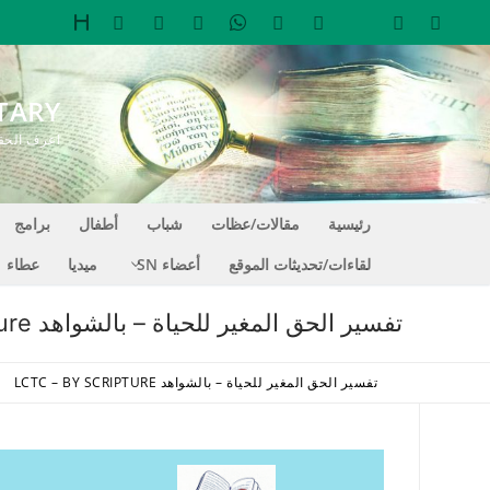
لتجاوز
لى
لمحتوى
TARY
اعرف الحقيقة التي تجعل
رئيسية
مقالات/عظات
شباب
أطفال
برامج
لقاءات/تحديثات الموقع
أعضاء SN
ميديا
عطاء
تفسير الحق المغير للحياة – بالشواهد LCTC – By Scripture
تفسير الحق المغير للحياة – بالشواهد LCTC – BY SCRIPTURE