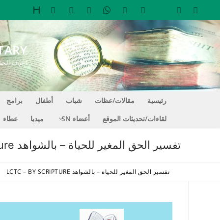
لتجاوز
لى
لمحتوى
TARY
اعرف الحقيقة التي تجعل
رئيسية
مقالات/عظات
شباب
أطفال
برامج
لقاءات/تحديثات الموقع
أعضاء SN
ميديا
عطاء
تفسير الحق المغير للحياة – بالشواهد LCTC – By Scripture
تفسير الحق المغير للحياة – بالشواهد LCTC – BY SCRIPTURE