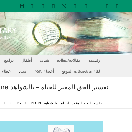
لتجاوز
لى
لمحتوى
TARY
اعرف الحقيقة التي تجعل
رئيسية
مقالات/عظات
شباب
أطفال
برامج
لقاءات/تحديثات الموقع
أعضاء SN
ميديا
عطاء
تفسير الحق المغير للحياة – بالشواهد LCTC – By Scripture
تفسير الحق المغير للحياة – بالشواهد LCTC – BY SCRIPTURE