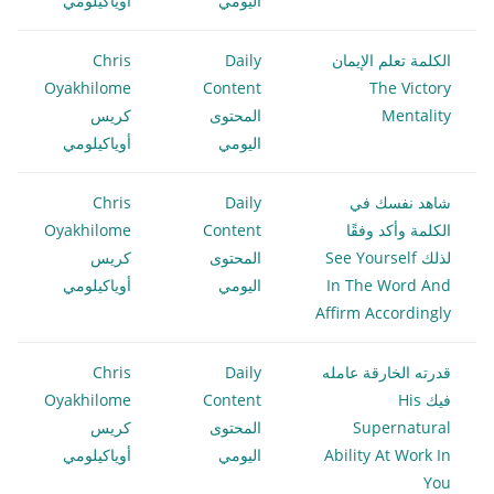
اليومي
أوياكيلومي
الكلمة تعلم الإيمان
Daily
Chris
Oyakhilome
Content
The Victory
Mentality
المحتوى
كريس
اليومي
أوياكيلومي
شاهد نفسك في
Daily
Chris
الكلمة وأكد وفقًا
Content
Oyakhilome
لذلك See Yourself
المحتوى
كريس
In The Word And
اليومي
أوياكيلومي
Affirm Accordingly
قدرته الخارقة عامله
Daily
Chris
فيك His
Content
Oyakhilome
Supernatural
المحتوى
كريس
Ability At Work In
اليومي
أوياكيلومي
You