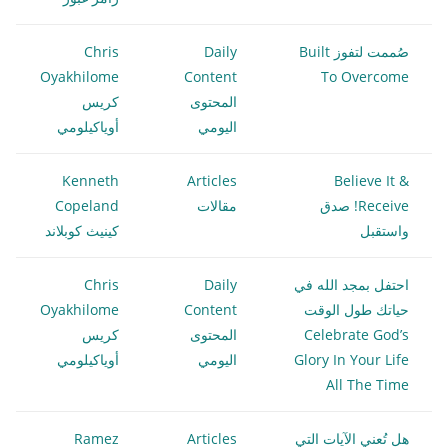
صُممت لتفوز Built
Daily
Chris
Oyakhilome
Content
To Overcome
المحتوى
كريس
اليومي
أوياكيلومي
Kenneth
Articles
Believe It &
Receive! صدق
مقالات
Copeland
واستقبل
كينيث كوبلاند
احتفل بمجد الله في
Daily
Chris
حياتك طول الوقت
Content
Oyakhilome
Celebrate God’s
المحتوى
كريس
Glory In Your Life
اليومي
أوياكيلومي
All The Time
هل تُعني الآيات التي
Articles
Ramez