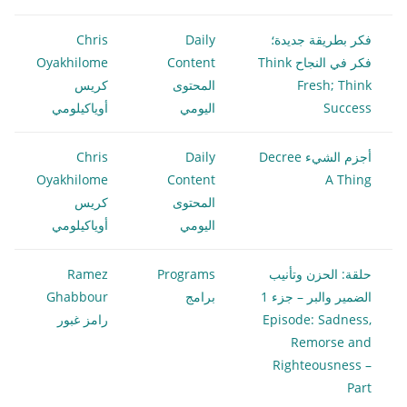
فكر بطريقة جديدة؛
Daily
Chris
فكر في النجاح Think
Content
Oyakhilome
Fresh; Think
المحتوى
كريس
Success
اليومي
أوياكيلومي
أجزم الشيء Decree
Daily
Chris
Oyakhilome
Content
A Thing
المحتوى
كريس
اليومي
أوياكيلومي
حلقة: الحزن وتأنيب
Programs
Ramez
الضمير والبر – جزء 1
برامج
Ghabbour
Episode: Sadness,
رامز غبور
Remorse and
Righteousness –
Part