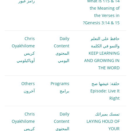
14 & 15؟ What Is
رامز غبور
the Meaning of
the Verses in
Genesis 3:14 & 15?
حافظ على التعلم
Daily
Chris
والنمو في الكلمة
Content
Oyakhilome
KEEP LEARNING
المحتوى
كريس
AND GROWING IN
اليومي
أوياكيلومي
THE WORD
حلقة: عيشها صح
Programs
Others
Episode: Live It
برامج
آخرون
Right
تمسك بميراثك
Daily
Chris
Oyakhilome
Content
LAYING HOLD OF
YOUR
المحتوى
كريس