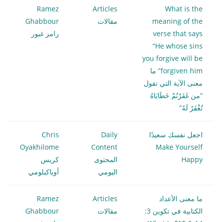
Ramez
Articles
What is the
meaning of the
مقالات
Ghabbour
verse that says
رامز غبور
“He whose sins
you forgive will be
forgiven him” ما
معنى الآية التي تقول
“من غَفَرْتُمْ خَطَايَاهُ
تُغْفَرُ لَهُ”
اجعل نفسك سعيدًا
Daily
Chris
Oyakhilome
Content
Make Yourself
Happy
المحتوى
كريس
اليومي
أوياكيلومي
ما معنى الأعداد
Articles
Ramez
الكتابية في تكوين 3:
مقالات
Ghabbour