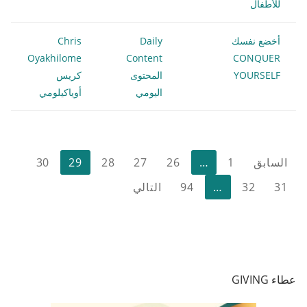
للأطفال
أخضع نفسك
Daily
Chris
Oyakhilome
Content
CONQUER
YOURSELF
المحتوى
كريس
اليومي
أوياكيلومي
تعدد
السابق
1
…
26
27
28
29
30
صفحات
31
32
…
94
التالي
المقالات
عطاء GIVING