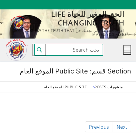
لتجاوز
الحق المغير للحياة LIFE
لى
CHANGING TRUTH
لمحتوى
اعرف الحقيقة التي تجعلك حراً KNOW THE TRUTH THAT
MAKES YOU FREE
البحث
عن:
Section قسم:
Public Site الموقع العام
منشورات POSTS
PUBLIC SITE الموقع العام
Previous
Next