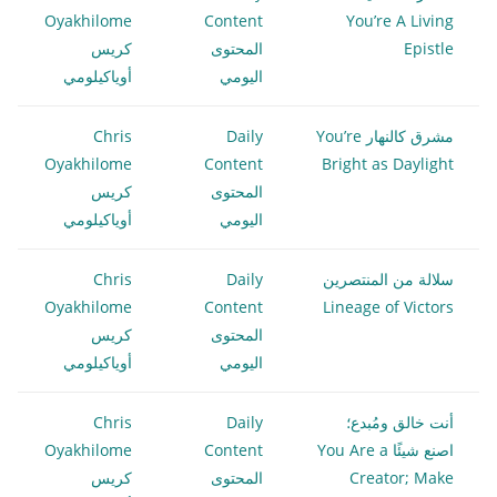
Oyakhilome
Content
You’re A Living
Epistle
المحتوى
كريس
اليومي
أوياكيلومي
مشرق كالنهار You’re
Daily
Chris
Oyakhilome
Content
Bright as Daylight
المحتوى
كريس
اليومي
أوياكيلومي
سلالة من المنتصرين
Daily
Chris
Oyakhilome
Content
Lineage of Victors
المحتوى
كريس
اليومي
أوياكيلومي
أنت خالق ومُبدع؛
Daily
Chris
اصنع شيئًا You Are a
Content
Oyakhilome
Creator; Make
المحتوى
كريس