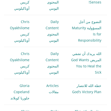
Senses!
المحتوى
كريس
اليومي
أوياكيلومي
النضوج من أجل
Daily
Chris
المسؤولية Maturity
Content
Oyakhilome
Is for
المحتوى
كريس
Responsibility
اليومي
أوياكيلومي
الله يريدك أن تشفي
Daily
Chris
المريض God Wants
Content
Oyakhilome
You to Heal the
المحتوى
كريس
Sick
اليومي
أوياكيلومي
خطة الله للانتصار
Articles
Gloria
God’s Victory Plan
مقالات
Copeland
جلوريا كوبلاند