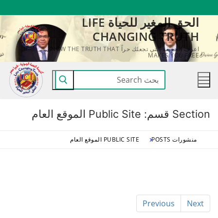
لتجاوز
الحق المغير للحياة LIFE
لى
CHANGING TRUTH
لمحتوى
اعرف الحقيقة التي تجعلك حراً KNOW THE TRUTH THAT
MAKES YOU FREE
البحث
عن:
Section قسم:
Public Site الموقع العام
منشورات POSTS
PUBLIC SITE الموقع العام
Previous
Next