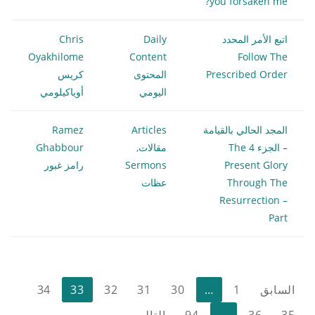
you forsaken me?
اتبع الأمر المحدد
Daily
Chris
Oyakhilome
Content
Follow The
Prescribed Order
المحتوى
كريس
اليومي
أوياكيلومي
المجد الحالي بالقيامة
Articles
Ramez
– الجزء 4 The
مقالات
,
Ghabbour
Present Glory
Sermons
رامز غبور
Through The
عظات
Resurrection –
Part
تعدد
السابق
1
…
30
31
32
33
34
صفحات
35
36
…
94
التالي