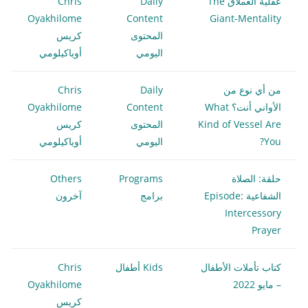
عقلية العملاق The
Daily
Chris
Oyakhilome
Content
Giant-Mentality
المحتوى
كريس
اليومي
أوياكيلومي
من أي نوع من
Daily
Chris
الأواني أنت؟ What
Content
Oyakhilome
Kind of Vessel Are
المحتوى
كريس
You?
اليومي
أوياكيلومي
حلقة: الصلاة
Programs
Others
الشفاعية Episode:
برامج
آخرون
Intercessory
Prayer
كتاب تأملات الأطفال
Kids أطفال
Chris
– مايو 2022
Oyakhilome
كريس