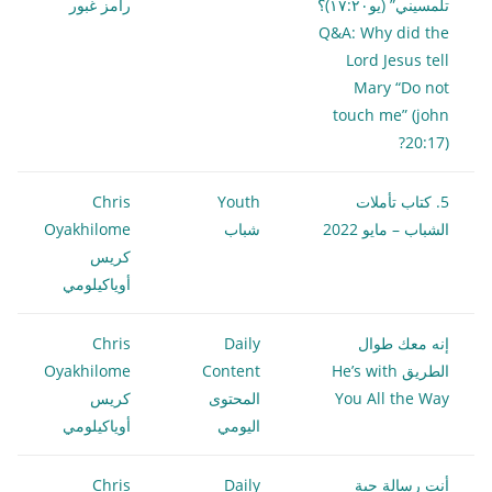
تلمسيني” (يو١٧:٢٠)؟
رامز غبور
Q&A: Why did the
Lord Jesus tell
Mary “Do not
touch me” (john
20:17)?
5. كتاب تأملات
Youth
Chris
الشباب – مايو 2022
شباب
Oyakhilome
كريس
أوياكيلومي
إنه معك طوال
Daily
Chris
الطريق He’s with
Content
Oyakhilome
You All the Way
المحتوى
كريس
اليومي
أوياكيلومي
أنت رسالة حية
Daily
Chris