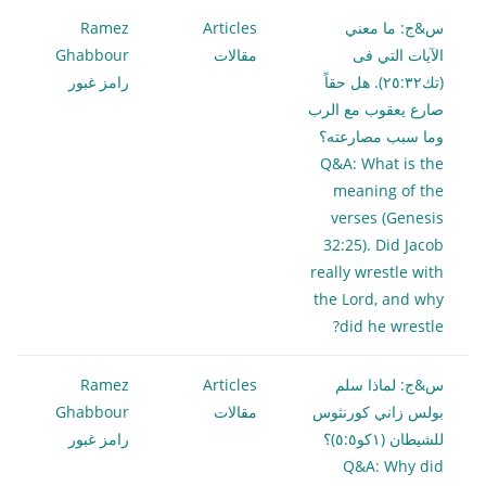
س&ج: ما معني
Articles
Ramez
الآيات التي فى
مقالات
Ghabbour
(تك٢٥:٣٢). هل حقاً
رامز غبور
صارع يعقوب مع الرب
وما سبب مصارعته؟
Q&A: What is the
meaning of the
verses (Genesis
32:25). Did Jacob
really wrestle with
the Lord, and why
did he wrestle?
س&ج: لماذا سلم
Articles
Ramez
بولس زاني كورنثوس
مقالات
Ghabbour
للشيطان (١كو٥:٥)؟
رامز غبور
Q&A: Why did