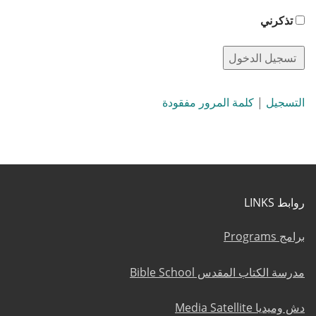
تذكرني
التسجيل
|
كلمة المرور مفقودة
روابط LINKS
برامج Programs
مدرسة الكتاب المقدس Bible School
دش وميديا Media Satellite