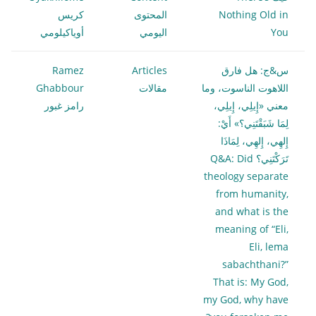
Nothing Old in
المحتوى
كريس
You
اليومي
أوياكيلومي
س&ج: هل فارق
Articles
Ramez
اللاهوت الناسوت، وما
مقالات
Ghabbour
معني «إِيلِي، إِيلِي،
رامز غبور
لِمَا شَبَقْتَنِي؟» أَيْ:
إِلهِي، إِلهِي، لِمَاذَا
تَرَكْتَنِي؟ Q&A: Did
theology separate
from humanity,
and what is the
meaning of “Eli,
Eli, lema
sabachthani?”
That is: My God,
my God, why have