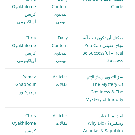
Oyakhilome
Content
Guide
المحتوى
كريس
اليومي
أوياكيلومي
يمكنك أن تكون ناجحاً –
Daily
Chris
نجاح حقيقي You Can
Content
Oyakhilome
Be Successful – Real
المحتوى
كريس
Success
اليومي
أوياكيلومي
سِرّ التقوى وسِرّ الإثم
Articles
Ramez
The Mystery Of
مقالات
Ghabbour
Godliness & The
رامز غبور
Mystery of Iniquity
لماذا ماتا حنانيا
Articles
Chris
وسفيرة؟ ?Why Did
مقالات
Oyakhilome
Ananias & Sapphira
كريس