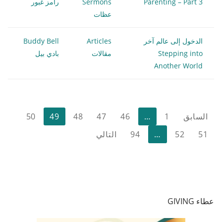
Parenting – Part 3
Sermons
رامز غبور
عظات
الدخول إلى عالم آخر
Articles
Buddy Bell
Stepping into
مقالات
بادي بيل
Another World
تعدد
السابق
1
…
46
47
48
49
50
صفحات
51
52
…
94
التالي
المقالات
عطاء GIVING