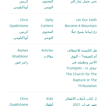
نحن نحمل ثمار البر
المحتوى
كريس
اليومي
أوياكيلومي
Chris
Daily
Let Our Faith
Oyakhilome
Content
Become A Mountain
دع إيماننا يصبح جبلًا
المحتوى
كريس
اليومي
أوياكيلومي
هل الكنيسة للاختطاف
Articles
Ramez
أم للضيقة؟ – البوق
مقالات
Ghabbour
الأخير وتطبيقه في
رامز غبور
حياتك Trumpets – Is
The Church for The
Rapture or The
Tribulation?
2. كتاب تأملات الأطفال
Kids
Chris
شهر فبراير 2021
أطفال
Oyakhilome