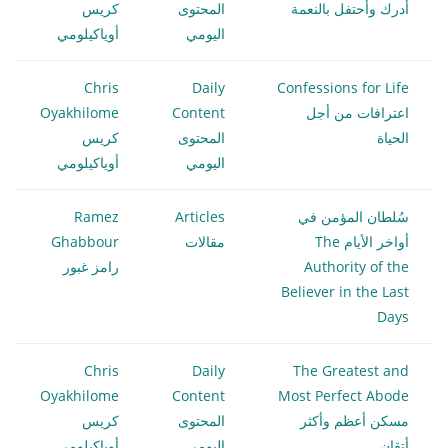
أدرك وأحتفل بالنعمة
المحتوى
كريس
اليومي
أوياكيلومي
Chris
Daily
Confessions for Life
اعترافات من أجل
Content
Oyakhilome
الحياة
المحتوى
كريس
اليومي
أوياكيلومي
سُلطان المؤمن في
Articles
Ramez
أواخر الأيام The
مقالات
Ghabbour
Authority of the
رامز غبور
Believer in the Last
Days
Chris
Daily
The Greatest and
Oyakhilome
Content
Most Perfect Abode
مسكن أعظم وأكثر
المحتوى
كريس
أتقان
اليومي
أوياكيلومي