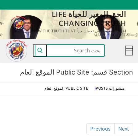
لتجاوز
الحق المغير للحياة LIFE
لى
CHANGING TRUTH
لمحتوى
اعرف الحقيقة التي تجعلك حراً KNOW THE TRUTH THAT
MAKES YOU FREE
البحث
عن:
Section قسم:
Public Site الموقع العام
منشورات POSTS
PUBLIC SITE الموقع العام
Previous
Next