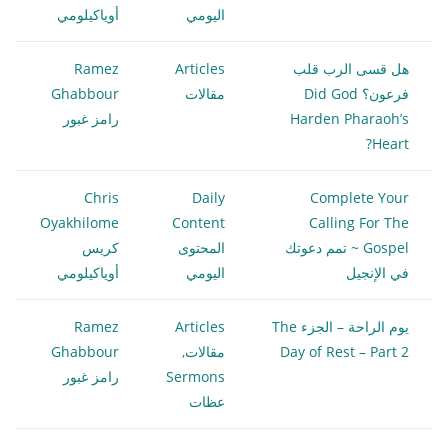
اليومي
أوياكيلومي
هل قسى الرب قلب
Articles
Ramez
فرعون؟ Did God
مقالات
Ghabbour
Harden Pharaoh’s
رامز غبور
Heart?
Chris
Daily
Complete Your
Oyakhilome
Content
Calling For The
Gospel ~ تمم دعوتك
المحتوى
كريس
في الإنجيل
اليومي
أوياكيلومي
يوم الراحة – الجزء The
Articles
Ramez
Day of Rest – Part 2
مقالات
,
Ghabbour
Sermons
رامز غبور
عظات