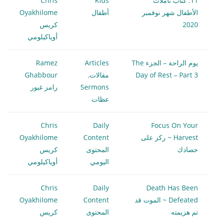
11. كتاب تأملات
Kids
Chris
الأطفال شهر نوفمبر
أطفال
Oyakhilome
2020
كريس
أوياكيلومي
يوم الراحة – الجزء The
Articles
Ramez
Day of Rest – Part 3
مقالات
,
Ghabbour
Sermons
رامز غبور
عظات
Chris
Daily
Focus On Your
Harvest ~ ركز على
Content
Oyakhilome
حصادك
المحتوى
كريس
اليومي
أوياكيلومي
Chris
Daily
Death Has Been
Defeated ~ الموت قد
Content
Oyakhilome
تم هزيمته
المحتوى
كريس