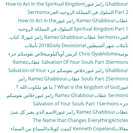
Ghabbour رامز غبور
How to Act in the Spiritual Kingdom
Part 2 السلوك في المملكة الروحيه الجزء
Sermons
عظات
Ramez Ghabbour رامز غبور
How to Act in the
Spiritual Kingdom Part 1 السلوك في المملكة الروحيه
الجزء
Sermons عظات
Ramez Ghabbour رامز غبور
8. كتاب
تأملات شهر أغسطس 2018
Daily Devotional تأملات
يومية
Chris Oyakhilome كريس أوياكيلومي
خلاص نفوسكم جزء
Sermons عظات
Salvation Of Your Souls Part 3
Ramez
Ghabbour رامز غبور
خلاص نفوسكم جزء Salvation of Your
Sermons عظات
Souls Part 2
Ramez Ghabbour رامز
غبور
What is the kingdom of God ? ما هو ملكوت الله ؟
Sermons عظات
Ramez Ghabbour رامز غبور
خلاص نفوسكم
جزء Salvation of Your Souls Part 1
Sermons
عظات
Ramez Ghabbour رامز غبور
الاسم الذي يغير كل شئ
The Name that Changes Everything
Articles
مقالات
Kenneth Copeland كينيث كوبلاند
السماع من السماء