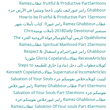
Sermons عظات
fruitful & Productive Part
Ramez
Ghabbour رامز غبور
كيف تكون ناجحا ومثمرا في الأرض جزء
How to be Fruitful & Productive Part 1
Sermons
عظات
Ramez Ghabbour رامز غبور
9. كتاب تأملات شهر
سبتمبر 2018
Daily Devotional تأملات يومية
Chris
Oyakhilome كريس أوياكيلومي
الرجولة الروحية الجزء The
Sermons عظات
Spiritual Manhood Part 2
Ramez
Ghabbour رامز غبور
احترام و استقبال Respect &
Articles مقالات
Receive
Gloria Copeland جلوريا
كوبلاند
خطوات إلى دخل (مادي) خارق للطبيعة Steps to
Articles مقالات
Supernatural Income
Kenneth Copeland
كينيث كوبلاند
خلاص نفوسكم جزء Salvation of Your Souls
Sermons عظات
Part 6
Ramez Ghabbour رامز غبور
خلاص
نفوسكم جزء Salvation of Your Souls Part 5
Sermons
عظات
Ramez Ghabbour رامز غبور
خلاص نفوسكم جزء
Sermons عظات
Salvation Of Your souls Part 4
Ramez