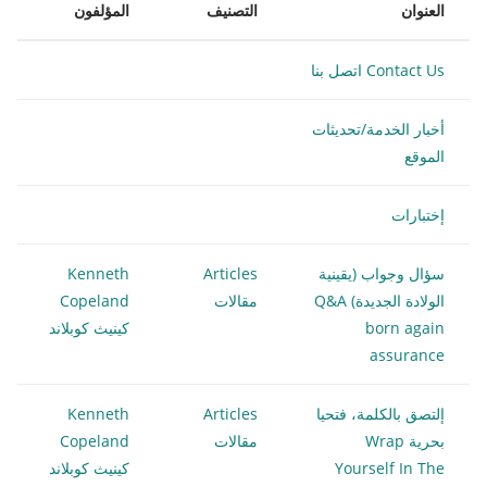
العنوان
التصنيف
المؤلفون
Contact Us اتصل بنا
أخبار الخدمة/تحديثات
الموقع
إختبارات
سؤال وجواب (يقينية
Articles
Kenneth
الولادة الجديدة) Q&A
مقالات
Copeland
born again
كينيث كوبلاند
assurance
إلتصق بالكلمة، فتحيا
Articles
Kenneth
بحرية Wrap
مقالات
Copeland
Yourself In The
كينيث كوبلاند