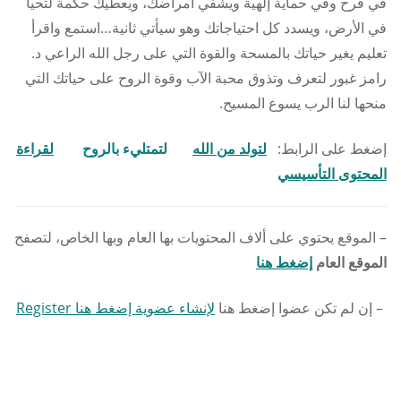
في فرح وفي حماية إلهية ويشفي أمراضك، ويعطيك حكمة لتحيا
في الأرض، ويسدد كل احتياجاتك وهو سيأتي ثانية…استمع واقرأ
تعليم يغير حياتك بالمسحة والقوة التي على رجل الله الراعي د.
رامز غبور لتعرف وتذوق محبة الآب وقوة الروح على حياتك التي
منحها لنا الرب يسوع المسيح.
إضغط على الرابط:
لتولد من الله
لتمتليء بالروح
لقراءة
المحتوى التأسيسي
– الموقع يحتوي على ألاف المحتويات بها العام وبها الخاص، لتصفح
الموقع العام
إضغط هنا
– إن لم تكن عضوا إضغط هنا
لإنشاء عضوية إضغط هنا Register