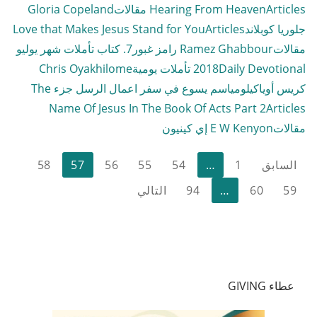
Articles مقالات
Hearing From Heaven
Gloria Copeland
جلوريا كوبلاند
Articles
Love that Makes Jesus Stand for You
مقالات
Ramez Ghabbour رامز غبور
7. كتاب تأملات شهر يوليو
Daily Devotional تأملات يومية
2018
Chris Oyakhilome
كريس أوياكيلومي
اسم يسوع في سفر اعمال الرسل جزء The
Name Of Jesus In The Book Of Acts Part 2
Articles
مقالات
E W Kenyon إي كينيون
تعدد
السابق
1
…
54
55
56
57
58
صفحات
59
60
…
94
التالي
المقالات
عطاء GIVING