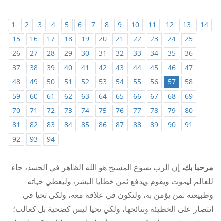
1
2
3
4
5
6
7
8
9
10
11
12
13
14
15
16
17
18
19
20
21
22
23
24
25
26
27
28
29
30
31
32
33
34
35
36
37
38
39
40
41
42
43
44
45
46
47
48
49
50
51
52
53
54
55
56
57
58
59
60
61
62
63
64
65
66
67
68
69
70
71
72
73
74
75
76
77
78
79
80
81
82
83
84
85
86
87
88
89
90
91
92
93
94
مرحبا بك،
إن الرب يسوع المسيح هو الله الظاهر في الجسد، جاء
للعالم ليموت ويقوم ويدفع ثمن خطايا البشر، وليعطي حياته
وطبيعته لمن يؤمن به، ولتكون في علاقة معه، ولكي تحيا في
انتصار على الخطيئة ونتائجها، ولكي تحيا ليس كضحية بل كغالب؛