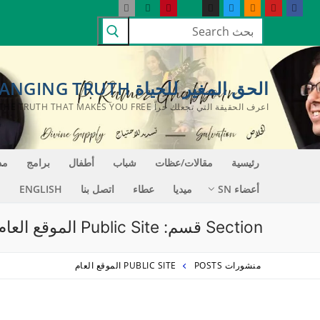
لتجاوز
البحث
لى
عن:
لمحتوى
الحق المغير للحياة LIFE CHANGING TRUTH
اعرف الحقيقة التي تجعلك حراً KNOW THE TRUTH THAT MAKES YOU FREE
رئيسية
مقالات/عظات
شباب
أطفال
برامج
مد
أعضاء SN
ميديا
عطاء
اتصل بنا
ENGLISH
Section قسم:
Public Site الموقع العام
منشورات POSTS
PUBLIC SITE الموقع العام