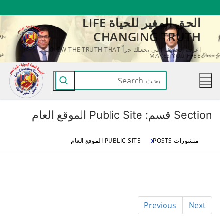
لتجاوز
الحق المغير للحياة LIFE
لى
CHANGING TRUTH
لمحتوى
اعرف الحقيقة التي تجعلك حراً KNOW THE TRUTH THAT
MAKES YOU FREE
البحث
عن:
Section قسم:
Public Site الموقع العام
منشورات POSTS
PUBLIC SITE الموقع العام
Previous
Next