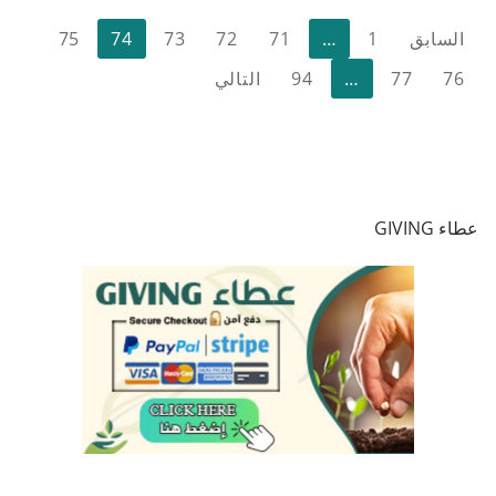
تعدد
السابق
1
…
71
72
73
74
75
صفحات
76
77
…
94
التالي
المقالات
عطاء GIVING