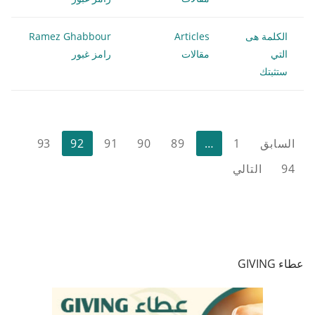
الكلمة هى
Articles
Ramez Ghabbour
التي
مقالات
رامز غبور
ستثبتك
تعدد
السابق
1
…
89
90
91
92
93
صفحات
94
التالي
المقالات
عطاء GIVING