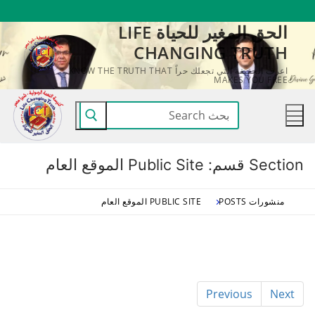
لتجاوز
الحق المغير للحياة LIFE
لى
CHANGING TRUTH
لمحتوى
اعرف الحقيقة التي تجعلك حراً KNOW THE TRUTH THAT
MAKES YOU FREE
البحث
عن:
Section قسم:
Public Site الموقع العام
منشورات POSTS
PUBLIC SITE الموقع العام
Previous
Next