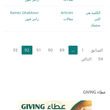
الكلمة هى
Articles
Ramez Ghabbour
التي
مقالات
رامز غبور
ستثبتك
تعدد
السابق
1
…
89
90
91
92
93
صفحات
94
التالي
المقالات
عطاء GIVING