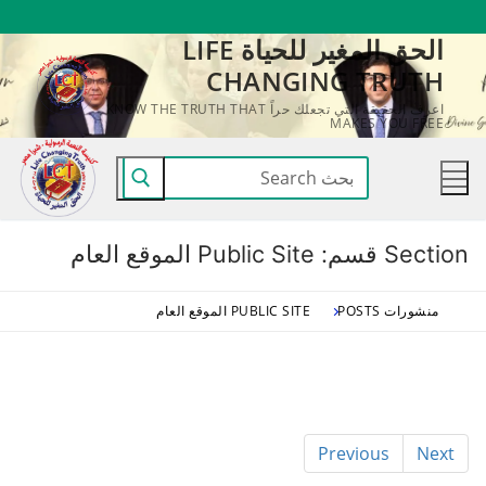
لتجاوز
الحق المغير للحياة LIFE
لى
CHANGING TRUTH
لمحتوى
اعرف الحقيقة التي تجعلك حراً KNOW THE TRUTH THAT
MAKES YOU FREE
البحث
عن:
Section قسم:
Public Site الموقع العام
منشورات POSTS
PUBLIC SITE الموقع العام
Previous
Next