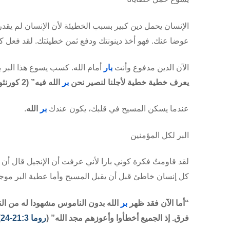
الإنسان يحمل دين كبير بسبب الخطيئة لأن الإنسان لم يقدر أ
عوضا عنك. فهو أخذ
دينونتك
ودفع ثمن خطيئتك. لقد فعل كل
الآن الدين مدفوع وأنت
بار
أمام الله. كسب يسوع هذا البر 
يعرف خطية
خطية
لأجلنا لنصير نحن
بر
الله
فيه” (2
كورنث
عندما يسكن المسيح في قلبك، يكون عندك
بر
الله
.
البر لكل المؤمنين
لقد قاومتُ فكرة كوني بارا لأني عرفت أن الإنجيل قال أن ا
كل إنسان خاطئ قبل أن يقبل المسيح وأما عطية البر موج
“أما الآن فقد ظهر
بر
الله
بدون الناموس مشهودا له من النا
فرق. إذ الجميع
أخطأوا
وأعوزهم مجد الله” (
روما 21:3-24
.