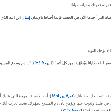
رته قدرتك وحياته حياتك.
حياة التي أحياها الآن في الجسد فإنما أحياها بالإيمان
إيمان
ابن الله الذي 
لا تؤجل التوبة.
فر لنا خطايانا ويُطهّرنا من كل أثم
” (1
يوحنا 9:1
). “
…
دم
يسوع المسيح 
رته
بتسابيحك
وطلباتك
(
عبرانيين 16:4
)
. أحد الأشياء المهمة التي عليك أ
في قلبك وتتوب عنها وتؤمن بأن دم المسيح يطهّرك. بعدما تعرف أنك ط
ثقة من نحو الله” (1
يوحنا 21:3
).