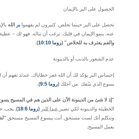
الحصول على البر بالإيمان
تحصل على البر حينما تخلص. كثيرون لم يفهموا
بر
الله
بالإ
عنه، ينمو الإيمان في قلبك. ترغب أن تناله. فهو لك – عطي
والفم يعترف به للخلاص” (
روما 10:10
).
عدم الشعور بالذنب أو
بالدينونة
إحساس البر يؤكد لك أن الله غفر خطاياك. عندئذ تفهم أن
ا
يسوع الذي سُفك من أجلك
(
روما 9:5
).
“إذ لا شئ من
الدينونة
الآن على الذين هم في المسيح يسو
الخطيئة
والدينونة
لكي تصير
عبدا للبر
(
روما 18:6
).
يجب علي
وتتكلم أنك لست مستحق. أنت بيسوع المسيح مستحق
“لش
بعمل المسيح
.