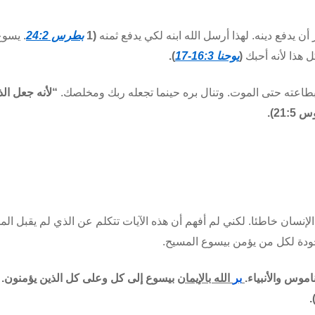
ن يدفع دينه. لهذا أرسل الله ابنه لكي يدفع ثمنه
(1
بطرس 24:2
. يسو
 هذا لأنه أحبك
(
يوحنا 16:3-17
).
بطاعته حتى الموت. وتنال بره حينما تجعله ربك ومخلصك.
“لأنه جعل ال
وس
21:5).
لإنسان خاطئا. لكني لم أفهم أن هذه الآيات تتكلم عن الذي لم يقبل الم
ودة لكل من يؤمن بيسوع المسيح.
موس والأنبياء.
بر
الله
بالإيمان
بيسوع إلى كل وعلى كل الذين يؤمنون. لأ
)