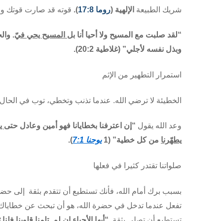
شريك الطبيعة
الإلهية (
روما 17:8
).
قوته قد صارت قوتك وقد
“لقد صلبت مع المسيح ولا
أحيا
أنا بل
المسيح يحي فيّ
. وال
وبذل نفسه لأجلي” (
غلاطية
20:2).
استمرار التطهير من الإثم
الخطيئة لا ترضي الله. عندما تذنب وتخطي،
توب
في الحال! 
وعد الله يقول
“إن اعترفنا بخطايانا فهو أمين وعادل حتى
يغ
يطهّرنا
من كل خطية” (1
يوحنا 7:1
).
صلواتنا تقتدر كثيرا
في فعلها
بسبب برك أمام الله، فأنك تستطيع أن تتقدم بثقة إلى حض
تفعل عندما تدخل في حضرة الله، هو أن تبحث عن خطاياك 
تستطيع أن تصلي بثقة.
“أيها الأحباء إن لم تلمنا قلوبنا فلنا 