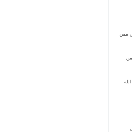
ي ممن
من
الله