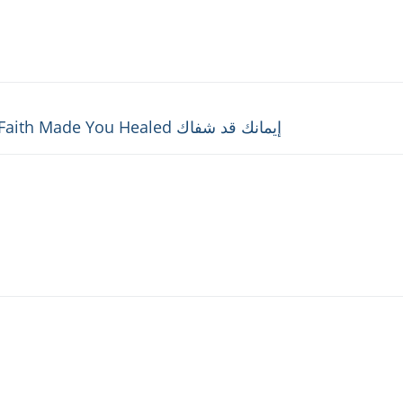
Next
إيمانك قد شفاك Your Faith Made You Healed
post: