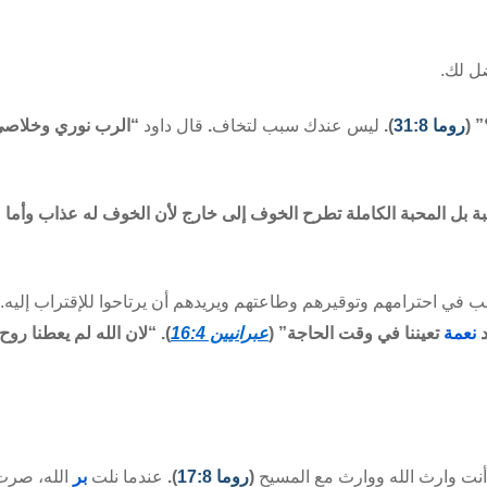
ضل لك.
” (
روما 31:8
).
ليس عندك سبب لتخاف
.
قال داود
“الرب نوري وخلاص
 بل المحبة الكاملة تطرح الخوف إلى خارج لأن الخوف له عذاب وأما 
 يرغب في احترامهم وتوقيرهم وطاعتهم ويريدهم أن يرتاحوا
للإقتراب
إليه. 
د
نعمة
تعيننا في وقت الحاجة” (
عبرانيين 16:4
). “لان الله لم يعطنا روح
 أنت وارث الله ووارث مع المسيح
(
روما 17:8
).
عندما نلت
بر
الله، صرت