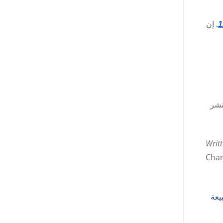
.
إن
نشر
Writ
Chan
 طبيعة