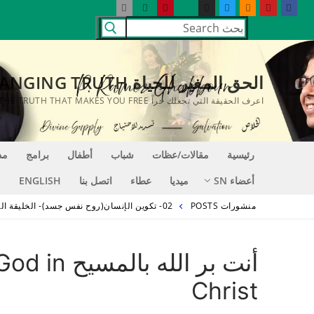
لتجاوز
البحث
لى
عن:
لمحتوى
الحق المغير للحياة LIFE CHANGING TRUTH
اعرف الحقيقة التي تجعلك حراً KNOW THE TRUTH THAT MAKES YOU FREE
رئيسية
مقالات/عظات
شباب
أطفال
برامج
مد
أعضاء SN
ميديا
عطاء
اتصل بنا
ENGLISH
منشورات POSTS
02- تكوين الإنسان(روح نفس جسد)- الخليقة الجديدة
أنت بر ال
Christ