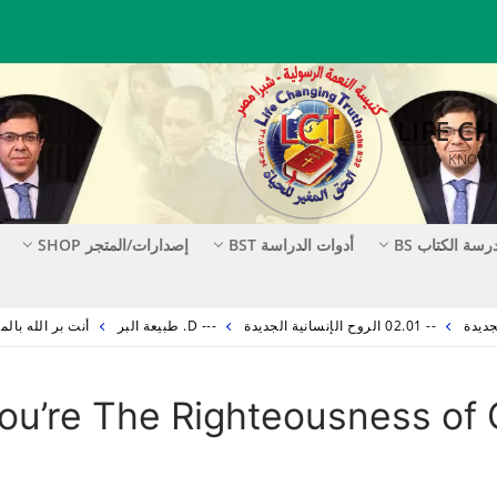
رسة الكتاب BS
أدوات الدراسة BST
إصدارات/المتجر SHOP
-- 02.01 الروح الإنسانية الجديدة
--- D. طبيعة البر
أنت بر الله بالمسيح TEOUSNESS OF GOD IN CHRIST
له بالمسيح u’re The Righteousness of God in