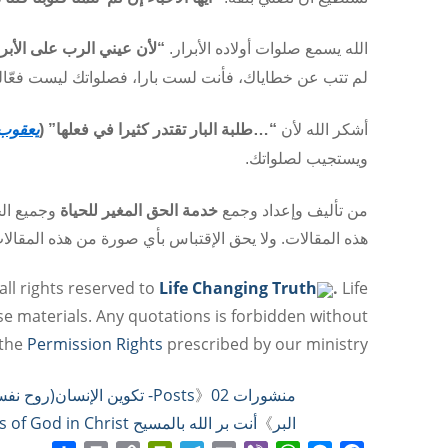
الله يسمع صلوات أولاده الأبرار.
“لأن عيني الرب على الأبرا
لم تتب عن خطاياك، فأنت لست بارا، فصلواتك ليست فعّال
أشكر الله لأن
“
…
طلبة البار تقتدر كثيرا في فعلها” (
يعقوب 6:5
ويستجيب لصلواتك.
من تأليف وإعداد وجمع
خدمة الحق المغير للحياة
وجميع ال
هذه المقالات. ولا يحق الإقتباس بأي صورة من هذه المق
all rights reserved to
Life Changing Truth
.
Life
se materials. Any quotations is forbidden without
 the
Permission Rights
prescribed by our ministry.
منشورات Posts
02- تكوين الإنسان(روح نفس جسد)- الخليقة الجديدة
》
البر
》
أنت بر الله بالمسيح You’re The Righteousness of God in Christ