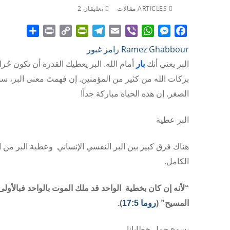
ARTICLES مقالات
تعليقان 2
Share
Print
PrintFriendly
Copy
Telegram
Email
WhatsApp
Viber
Messenger
Facebook
Ramez Ghabbour رامز غبور
Link
البر يعني أنك
بار
أمام الله. البر يعطيك القدرة أن تكون حُر
بركات الله من كثير من المؤمنين. إن فهمتَ معنى البر، س
الصغر. إن هذه الحياة مباركة جداً!
البر عطية
هناك فرق كبير بين البر النفسي الإنساني وعطية البر من ا
الكامل.
“لأنه إن كان بخطية الواحد قد ملك الموت بالواحد فبالأولى
المسيح” (
روما 17:5
).
يسوع حمل خطايانا