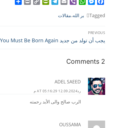
Share
Print
PrintFriendly
Copy
Telegram
Email
WhatsApp
Viber
Messenger
Facebook
Link
Tagged
بر الله
،
مقالات
تصفّح
PREVIOUS
Previous
المقالات
يجب أن تولد من جديد You Must Be Born Again
post:
2 Comments
ADEL SAEED
رد
12.09.2024 AT 05:16:29 م
الرب صالح والى الأبد رحمته
OUSSAMA