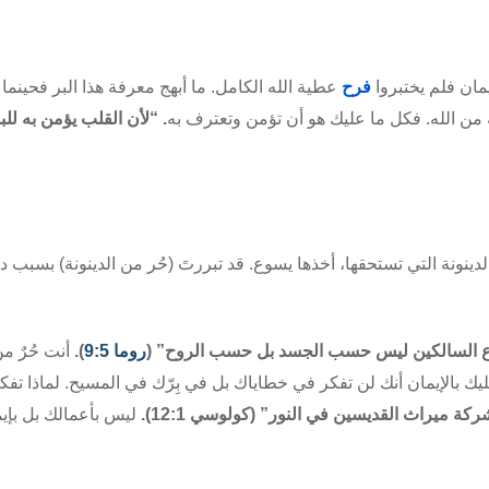
يمان فلم يختبروا
فرح
عطية الله الكامل. ما أبهج معرفة هذا البر فحينما
ة من الله. فكل ما عليك هو أن تؤمن وتعترف به
. “لأن القلب يؤمن به للب
لدينونة
التي تستحقها، أخذها يسوع. قد
تبررتَ
(حُر من
الدينونة
) بسبب د
ع السالكين ليس حسب الجسد بل حسب الروح” (
روما 9:5
).
أنت حُرٌ م
ك بالإيمان أنك لن تفكر في خطاياك بل في بِرّك في المسيح. لماذا تفك
ركة ميراث القديسين في النور” (
كولوسي
12:1).
ليس بأعمالك بل بإيم