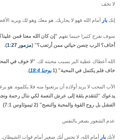
لا تخف
إنك
بار
أمام الله فهو لا يحاربك. هو معك وهو لك ويريد الأف
سوف تفرح كثيرا حينما تفهم
“إن كان الله معنا فمن علينا؟
أخاف؟ الرب حِصن حياتي ممن أرتعب؟” (
مزمور 1:27
).
الله أعطاك عطية البر بسبب محبته لك.
“لا خوف في المحبة
خاف فلم يكتمل في المحبة” (1
يوحنا 18:4
).
الآب
المحب لا يريد أولاده أن يرتعبوا منه فلا يكلموه. هو
يدعوك “لتتقدم بثقة إلى عرش النعمة لكي ننال رحمة ونج
الفشل بل روح القوة والمحبة والنصح” (2
تيموثاوس
7:1)
عدم الشعور بصغر بالنفس
لأنك
بار
أمام الله، لا تحس أنك صغير أمام قوات الشيطان.